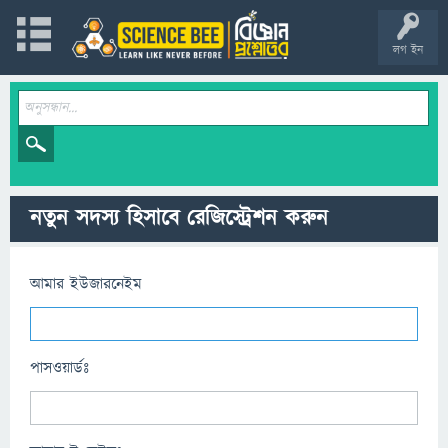
লগ ইন
নতুন সদস্য হিসাবে রেজিস্ট্রেশন করুন
আমার ইউজারনেইম
পাসওয়ার্ডঃ