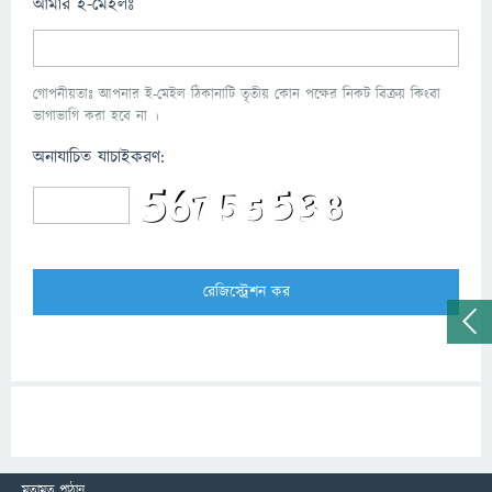
আমার ই-মেইলঃ
গোপনীয়তাঃ আপনার ই-মেইল ঠিকানাটি তৃতীয় কোন পক্ষের নিকট বিক্রয় কিংবা
ভাগাভাগি করা হবে না ।
অনাযাচিত যাচাইকরণ:
মতামত পাঠান