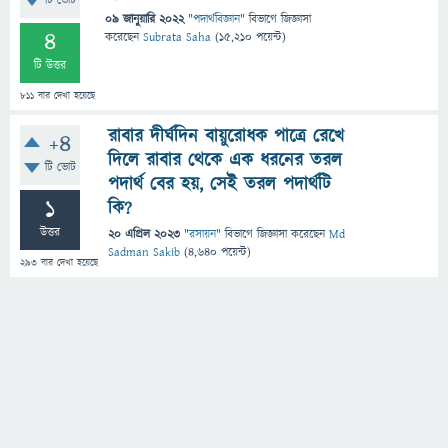
টি ভোট
09 জানুয়ারি 2022
"
পদার্থবিজ্ঞান
" বিভাগে
জিজ্ঞাসা
4
করেছেন
Subrata Saha
(
15,210
পয়েন্ট)
টি উত্তর
811
বার দেখা হয়েছে
রাবার দীর্ঘদিন বায়ুরোধক পাত্রে রেখে
+4
দিলে রাবার থেকে এক ধরনের তরল
টি ভোট
পদার্থ বের হয়, সেই তরল পদার্থটি
1
কি?
উত্তর
20 এপ্রিল 2023
"
রসায়ন
" বিভাগে
জিজ্ঞাসা
করেছেন
Md
Sadman Sakib
(
4,640
পয়েন্ট)
293
বার দেখা হয়েছে