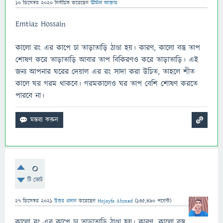
10 ডিসেম্বর 2020
নির্বাচিত
করেছেন
ঊর্মিলা আক্তার
Emtiaz Hossain
কালো রং এর কাপে চা তাড়াতাড়ি ঠাণ্ডা হয়। কারণ, কালো বস্তু তাপ
শোষণ করে তাড়াতাড়ি আবার তাপ বিকিরণও করে তাড়াতাড়ি। এই
জন্য আপনার ঘরের দেয়াল এর রং সাদা করা উচিত, তাহলে শীত
কালে ঘর গরম থাকবে। গরমকালেও ঘর তাপ বেশি শোষণ করতে
পারবে না।
0
টি ভোট
27 ডিসেম্বর 2021
উত্তর প্রদান
করেছেন
Hojayfa Ahmed
(
135,490
পয়েন্ট)
কালো রং এর কাপে চা তাড়াতাড়ি ঠাণ্ডা হয়। কারণ, কালো বস্তু