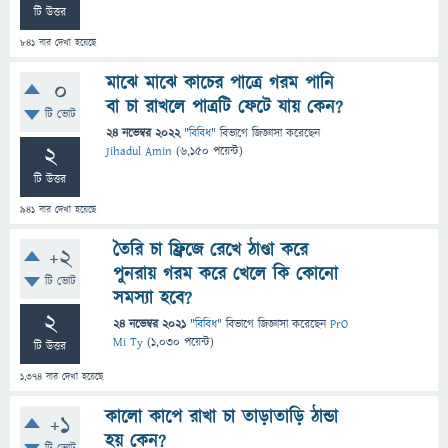
টি উত্তর
841
বার দেখা হয়েছে
মাঝে মাঝে কাচের পাত্রে গরম পানি
0
বা চা রাখলে পাত্রটি ফেটে যায় কেন?
টি ভোট
24 নভেম্বর 2022
"
বিবিধ
" বিভাগে
জিজ্ঞাসা
করেছেন
2
Jihadul Amin
(
6,150
পয়েন্ট)
টি উত্তর
941
বার দেখা হয়েছে
তৈরি চা ফ্রিজে রেখে ঠাণ্ডা করে
+2
পুনরায় গরম করে খেলে কি কোনো
টি ভোট
সমস্যা হবে?
2
24 নভেম্বর 2021
"
বিবিধ
" বিভাগে
জিজ্ঞাসা
করেছেন
PrO
Mi Ty
(
1,030
পয়েন্ট)
টি উত্তর
1,374
বার দেখা হয়েছে
কালো কাপে রাখা চা তাড়াতাড়ি ঠান্ডা
+1
হয় কেন?