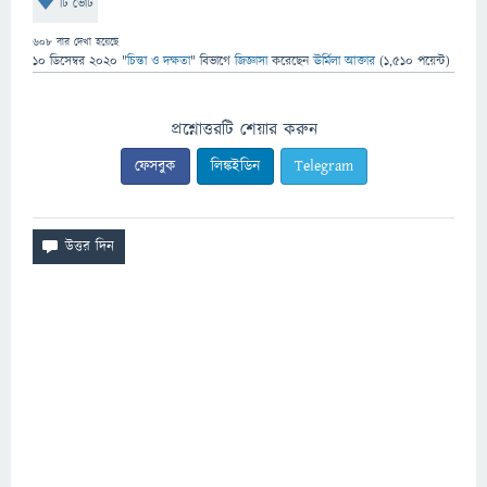
টি ভোট
608
বার দেখা হয়েছে
10 ডিসেম্বর 2020
"
চিন্তা ও দক্ষতা
" বিভাগে
জিজ্ঞাসা
করেছেন
ঊর্মিলা আক্তার
(
1,510
পয়েন্ট)
প্রশ্নোত্তরটি শেয়ার করুন
ফেসবুক
লিঙ্কইডিন
Telegram