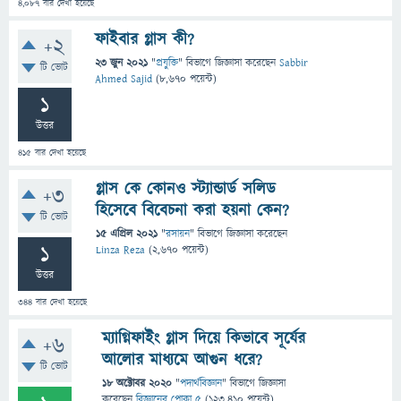
4,087
বার দেখা হয়েছে
ফাইবার গ্লাস কী?
+2
23 জুন 2021
"
প্রযুক্তি
" বিভাগে
জিজ্ঞাসা
করেছেন
Sabbir
টি ভোট
Ahmed Sajid
(
8,670
পয়েন্ট)
1
উত্তর
415
বার দেখা হয়েছে
গ্লাস কে কোনও স্ট্যান্ডার্ড সলিড
+3
হিসেবে বিবেচনা করা হয়না কেন?
টি ভোট
15 এপ্রিল 2021
"
রসায়ন
" বিভাগে
জিজ্ঞাসা
করেছেন
1
Linza Reza
(
2,670
পয়েন্ট)
উত্তর
344
বার দেখা হয়েছে
ম্যাগ্নিফাইং গ্লাস দিয়ে কিভাবে সূর্যের
+6
আলোর মাধ্যমে আগুন ধরে?
টি ভোট
18 অক্টোবর 2020
"
পদার্থবিজ্ঞান
" বিভাগে
জিজ্ঞাসা
করেছেন
বিজ্ঞানের পোকা ৫
(
123,410
পয়েন্ট)