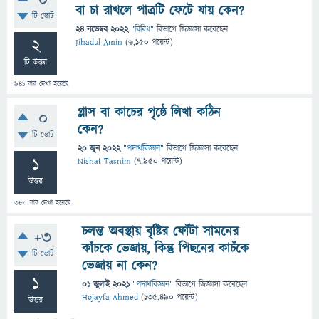
0
বা চা রাখলে পাত্রটি ফেটে যায় কেন?
টি ভোট
24 নভেম্বর 2022
"
বিবিধ
" বিভাগে
জিজ্ঞাসা
করেছেন
2
Jihadul Amin
(
6,150
পয়েন্ট)
টি উত্তর
941
বার দেখা হয়েছে
গ্লাস বা কাচের পৃষ্ঠে লিখা কঠিন
0
কেন?
টি ভোট
20 জুন 2022
"
পদার্থবিজ্ঞান
" বিভাগে
জিজ্ঞাসা
করেছেন
1
Nishat Tasnim
(
7,950
পয়েন্ট)
উত্তর
380
বার দেখা হয়েছে
চলন্ত অবস্থায় বৃষ্টির ফোঁটা সামনের
+3
কাঁচকে ভেজায়, কিন্তু পিছনের কাচঁকে
টি ভোট
ভেজায় না কেন?
1
01 জুলাই 2021
"
পদার্থবিজ্ঞান
" বিভাগে
জিজ্ঞাসা
করেছেন
Hojayfa Ahmed
(
135,490
পয়েন্ট)
উত্তর