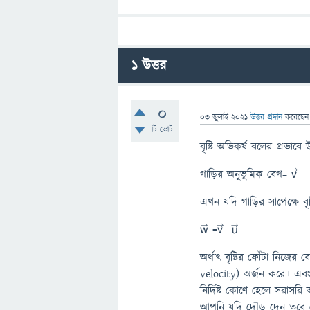
1
উত্তর
0
03 জুলাই 2021
উত্তর প্রদান
করেছে
টি ভোট
বৃষ্টি অভিকর্ষ বলের প্রভাবে 
গাড়ির অনুভূমিক বেগ= v⃗
এখন যদি গাড়ির সাপেক্ষে ব
w⃗ =v⃗ −u⃗
অর্থাৎ বৃষ্টির ফোঁটা নিজে
velocity) অর্জন করে। এবং 
নির্দিষ্ট কোণে হেলে সরাস
আপনি যদি দৌড় দেন তবে দে