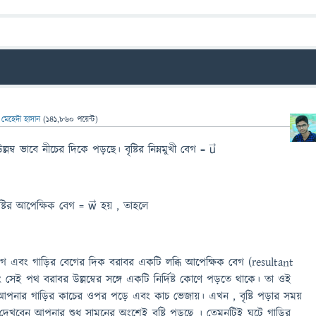
ন
মেহেদী হাসান
(
141,860
পয়েন্ট)
উল্লম্ব ভাবে নীচের দিকে পড়ছে। বৃষ্টির নিম্নমুখী বেগ = u⃗
ৃষ্টির আপেক্ষিক বেগ = w⃗ হয় , তাহলে
র বেগ এবং গাড়ির বেগের দিক বরাবর একটি লব্ধি আপেক্ষিক বেগ (resultant
সেই পথ বরাবর উল্লম্বের সঙ্গে একটি নির্দিষ্ট কোণে পড়তে থাকে। তা ওই
রি আপনার গাড়ির কাচের ওপর পড়ে এবং কাচ ভেজায়। এখন , বৃষ্টি পড়ার সময়
খবেন আপনার শুধু সামনের অংশেই বৃষ্টি পড়ছে । তেমনটিই ঘটে গাড়ির