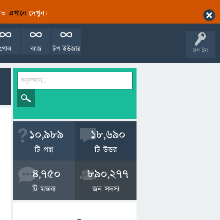
ারিত
এখানে
দেখুন।
পোল
ব্যাজ
টপ ইউজার
লগ ইন
10,989
18,690
টি প্রশ্ন
টি উত্তর
4,750
890,277
টি মন্তব্য
জন সদস্য