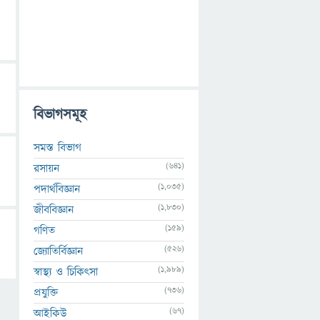
বিভাগসমূহ
সমস্ত বিভাগ
(641)
রসায়ন
(1,035)
পদার্থবিজ্ঞান
(1,830)
জীববিজ্ঞান
(159)
গণিত
(526)
জ্যোতির্বিজ্ঞান
(1,989)
স্বাস্থ্য ও চিকিৎসা
(736)
প্রযুক্তি
(67)
আইকিউ