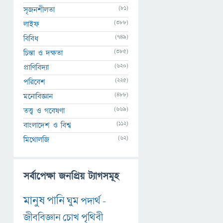
(81)
সৃজনশীলতা
(388)
লাইফ
(749)
বিবিধ
(385)
চিন্তা ও দক্ষতা
(620)
প্রাণিবিদ্যা
(225)
পরিবেশ
(488)
মনোবিজ্ঞান
(669)
তত্ত্ব ও গবেষণা
(112)
বাংলাদেশ ও বিশ্ব
(62)
মিথোলজি
সর্বাপেক্ষা জনপ্রিয় ট্যাগসমূহ
মানুষ
পানি
ঘুম
পদার্থ
-
জীববিজ্ঞান
চোখ
পৃথিবী