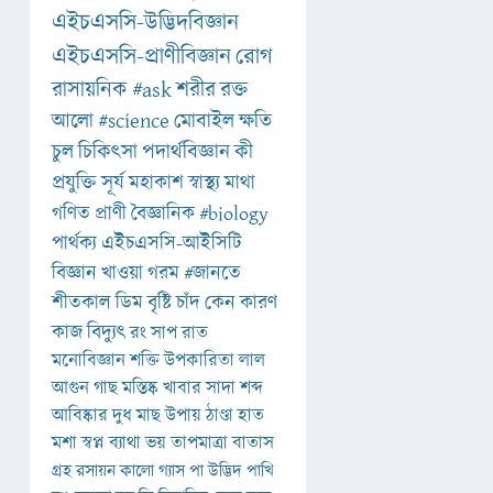
এইচএসসি-উদ্ভিদবিজ্ঞান
এইচএসসি-প্রাণীবিজ্ঞান
রোগ
রাসায়নিক
#ask
শরীর
রক্ত
আলো
#science
মোবাইল
ক্ষতি
চুল
চিকিৎসা
পদার্থবিজ্ঞান
কী
প্রযুক্তি
সূর্য
মহাকাশ
স্বাস্থ্য
মাথা
গণিত
প্রাণী
বৈজ্ঞানিক
#biology
পার্থক্য
এইচএসসি-আইসিটি
বিজ্ঞান
খাওয়া
গরম
#জানতে
শীতকাল
ডিম
বৃষ্টি
চাঁদ
কেন
কারণ
কাজ
বিদ্যুৎ
রং
সাপ
রাত
মনোবিজ্ঞান
শক্তি
উপকারিতা
লাল
আগুন
গাছ
মস্তিষ্ক
খাবার
সাদা
শব্দ
আবিষ্কার
দুধ
মাছ
উপায়
ঠাণ্ডা
হাত
মশা
স্বপ্ন
ব্যাথা
ভয়
তাপমাত্রা
বাতাস
গ্রহ
রসায়ন
কালো
গ্যাস
পা
উদ্ভিদ
পাখি