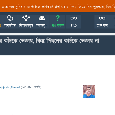
তির প্রশ্নোত্তর দুনিয়ায় আপনাকে স্বাগতম! প্রশ্ন-উত্তর দিয়ে জিতে নিন পুরস্কার, বিস্ত
!
অনুত্তরিত
বিভাগসমূহ
সদস্যবৃন্দ
প্রশ্ন করুন
FAQ
চ্যাট রুম
নের কাঁচকে ভেজায়, কিন্তু পিছনের কাচঁকে ভেজায় না
Hojayfa Ahmed
(
135,490
পয়েন্ট)