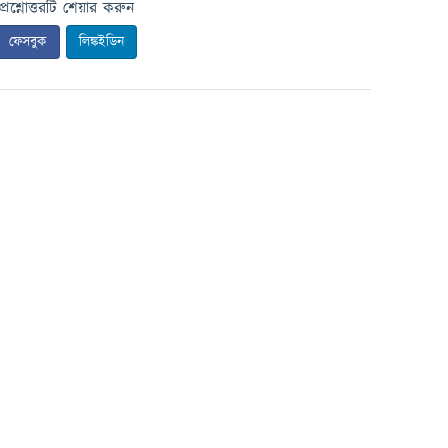
প্রশ্নোত্তরটি শেয়ার করুন
ফেসবুক
লিঙ্কইডিন