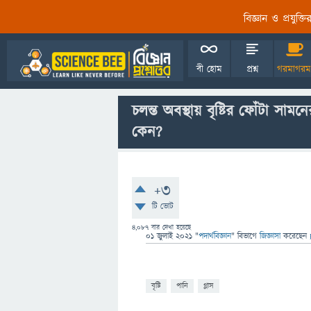
বিজ্ঞান ও প্রযুক্
বী হোম
প্রশ্ন
গরমাগরম
চলন্ত অবস্থায় বৃষ্টির ফোঁটা সাম
কেন?
+3
টি ভোট
4,087
বার দেখা হয়েছে
01 জুলাই 2021
"
পদার্থবিজ্ঞান
" বিভাগে
জিজ্ঞাসা
করেছেন
বৃষ্টি
পানি
গ্লাস