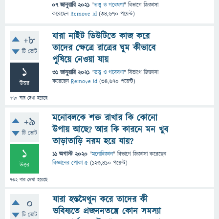
07 জানুয়ারি 2021
"
তত্ত্ব ও গবেষণা
" বিভাগে
জিজ্ঞাসা
করেছেন
Remove id
(
34,670
পয়েন্ট)
যারা নাইট ডিউটিতে কাজ করে
+8
তাদের ক্ষেত্রে রাত্রের ঘুম কীভাবে
টি ভোট
পুষিয়ে নেওয়া যায়
1
31 জানুয়ারি 2021
"
তত্ত্ব ও গবেষণা
" বিভাগে
জিজ্ঞাসা
করেছেন
Remove id
(
34,670
পয়েন্ট)
উত্তর
770
বার দেখা হয়েছে
মনোবলকে শক্ত রাখার কি কোনো
+9
উপায় আছে? আর কি কারনে মন খুব
টি ভোট
তাড়াতাড়ি নরম হয়ে যায়?
1
11 অগাস্ট 2020
"
মনোবিজ্ঞান
" বিভাগে
জিজ্ঞাসা
করেছেন
বিজ্ঞানের পোকা ৫
(
123,410
পয়েন্ট)
উত্তর
732
বার দেখা হয়েছে
যারা হস্তমৈথুন করে তাদের কী
0
ভবিষ্যতে প্রজননতন্ত্রে কোন সমস্যা
টি ভোট