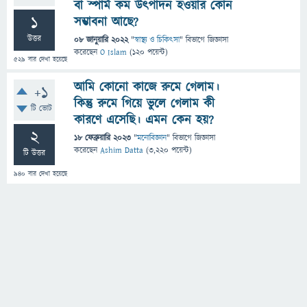
বা স্পার্ম কম উৎপাদন হওয়ার কোন
1
সম্ভাবনা আছে?
উত্তর
08 জানুয়ারি 2022
"
স্বাস্থ্য ও চিকিৎসা
" বিভাগে
জিজ্ঞাসা
করেছেন
O Islam
(
120
পয়েন্ট)
529
বার দেখা হয়েছে
আমি কোনো কাজে রুমে গেলাম।
+1
কিন্তু রুমে গিয়ে ভুলে গেলাম কী
টি ভোট
কারণে এসেছি। এমন কেন হয়?
2
18 ফেব্রুয়ারি 2023
"
মনোবিজ্ঞান
" বিভাগে
জিজ্ঞাসা
করেছেন
Ashim Datta
(
3,220
পয়েন্ট)
টি উত্তর
940
বার দেখা হয়েছে