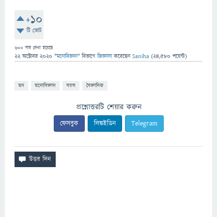
+10
টি ভোট
600
বার দেখা হয়েছে
22 অক্টোবর 2020
"
মনোবিজ্ঞান
" বিভাগে
জিজ্ঞাসা
করেছেন
Saniha
(
24,580
পয়েন্ট)
মন
মনোবিজ্ঞান
বয়স
বৈজ্ঞানিক
প্রশ্নোত্তরটি শেয়ার করুন
ফেসবুক
লিঙ্কইডিন
Telegram