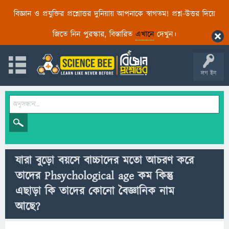
বিজ্ঞান ও প্রযুক্তির প্রশ্নোত্তর দুনিয়ায় আপনাকে স্বাগতম! প্রশ্ন-উত্তর দিয়ে
জিতে নিন পুরস্কার, বিস্তারিত
এখানে
দেখুন।
লগ ইন
যারা বুড়ো বয়সে বাচ্চাদের মতো আচরণ করে
তাদের Phsychological age কম কিন্তু
এছাড়া কি তাদের কোনো বৈজ্ঞানিক নাম
আছে?