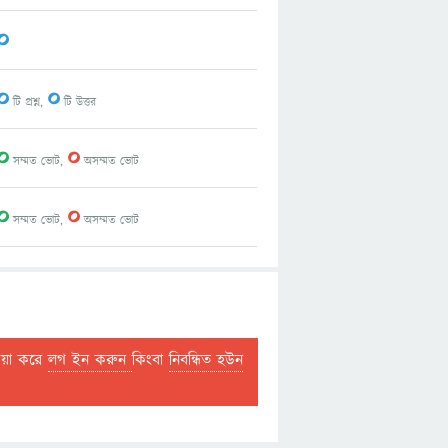
0
0
0
টি প্রশ্ন,
টি উত্তর
0
0
সম্মত ভোট,
অসম্মত ভোট
0
0
সম্মত ভোট,
অসম্মত ভোট
দয়া করে
লগ ইন করুন
কিংবা
নিবন্ধিত হউন