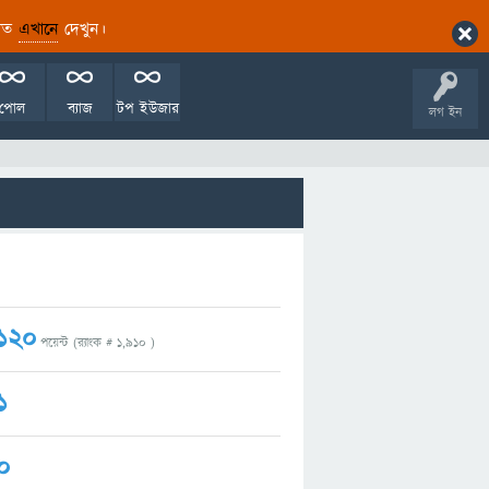
ারিত
এখানে
দেখুন।
পোল
ব্যাজ
টপ ইউজার
লগ ইন
120
পয়েন্ট (র‌্যাংক #
1,910
)
1
0