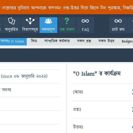
তির প্রশ্নোত্তর দুনিয়ায় আপনাকে স্বাগতম! প্রশ্ন-উত্তর দিয়ে জিতে নিন পুরস্কার, বিস্ত
!
অনুত্তরিত
বিভাগসমূহ
সদস্যবৃন্দ
প্রশ্ন করুন
FAQ
চ্যাট রুম
সদস্যঃ O Islam
ফিড
সাম্প্রতিক কর্মকান্ড
সকল প্রশ্ন
সকল উত্তর
Badges
"O Islam" র কার্যক্রম
(since 08 জানুয়ারি 2022)
ত সদস্য
স্কোরঃ
প্রশ্নঃ
উত্তরঃ