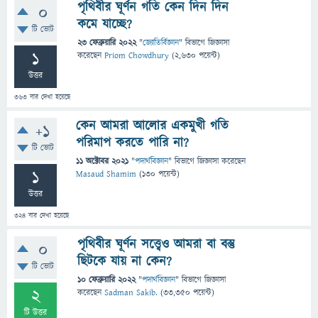
পৃথিবীর ঘূর্ণন গতি কেন দিন দিন
0
কমে যাচ্ছে?
টি ভোট
23 ফেব্রুয়ারি 2022
"
জ্যোতির্বিজ্ঞান
" বিভাগে
জিজ্ঞাসা
1
করেছেন
Priom Chowdhury
(
2,630
পয়েন্ট)
উত্তর
363
বার দেখা হয়েছে
কেন আমরা আলোর একমুখী গতি
+1
পরিমাপ করতে পারি না?
টি ভোট
11 অক্টোবর 2021
"
পদার্থবিজ্ঞান
" বিভাগে
জিজ্ঞাসা
করেছেন
1
Masaud Shamim
(
130
পয়েন্ট)
উত্তর
324
বার দেখা হয়েছে
পৃথিবীর ঘূর্ণন সত্ত্বেও আমরা বা বস্তু
0
ছিটকে যায় না কেন?
টি ভোট
10 ফেব্রুয়ারি 2022
"
পদার্থবিজ্ঞান
" বিভাগে
জিজ্ঞাসা
2
করেছেন
Sadman Sakib.
(
33,350
পয়েন্ট)
টি উত্তর