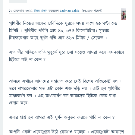
10 ফেব্রুয়ারি 2022
উত্তর প্রদান
করেছেন
Sadman Sakib.
(
33,350
পয়েন্ট)
পৃথিবীর নিজের অক্ষের চারিদিকে ঘুরতে সময় লাগে ২৩ ঘণ্টা ৫৬
মিনিট । পৃথিবীর পরিধি প্রায় ৪০, ০৭৫ কিলোমিটার। সুতরাং
নিরক্ষরেখার কাছে ঘূর্ণন গতি প্রায় ৪৬০ মিটার / সেকেন্ড ।
এত তীব্র গতিতে প্রতি মুহূর্তে ঘুরে চলা সত্ত্বেও আমরা তবে এমনভাবে
ছিটকে যাই না কেন ?
আসলে এখানে আমাদের সহায়তা করে সেই বিশেষ অভিকেন্দ্র বল ।
তবে নাগরদোলার মত এটা কোন শক্ত দড়ি নয় । এটি হল পৃথিবীর
মাধ্যাকর্ষণ বল । এই মাধ্যাকর্ষণ বল আমাদের ছিটকে যেতে বাধা
প্রদান করে।
এবার প্রশ্ন হল আমরা এই ঘূর্ণন অনুভব করতে পারি না কেন ?
আপনি একটা এরোপ্লেনে উঠে কোথাও যাচ্ছেন । এরোপ্লেনটা আকাশে