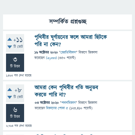
সম্পর্কিত প্রশ্নগুচ্ছ
পৃথিবীর ঘূর্ণায়নের ফলে আমরা ছিটকে
+11
পরি না কেন?
টি ভোট
16 অক্টোবর 2020
"
জ্যোতির্বিজ্ঞান
" বিভাগে
জিজ্ঞাসা
3
করেছেন
Sayeed
(
350
পয়েন্ট)
টি উত্তর
1,463
বার দেখা হয়েছে
আমরা কেন পৃথিবীর গতি অনুভব
+8
করতে পারি না?
টি ভোট
03 অক্টোবর 2020
"
পদার্থবিজ্ঞান
" বিভাগে
জিজ্ঞাসা
6
করেছেন
বিজ্ঞানের পোকা ৫
(
123,410
পয়েন্ট)
টি উত্তর
6,764
বার দেখা হয়েছে