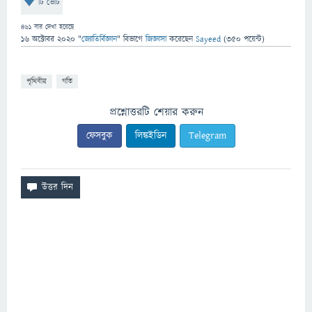
টি ভোট
461
বার দেখা হয়েছে
16 অক্টোবর 2020
"
জ্যোতির্বিজ্ঞান
" বিভাগে
জিজ্ঞাসা
করেছেন
Sayeed
(
350
পয়েন্ট)
পৃথিবীর
গতি
প্রশ্নোত্তরটি শেয়ার করুন
ফেসবুক
লিঙ্কইডিন
Telegram