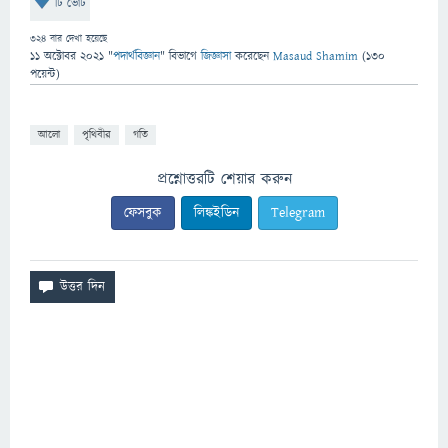
টি ভোট
324
বার দেখা হয়েছে
11 অক্টোবর 2021
"
পদার্থবিজ্ঞান
" বিভাগে
জিজ্ঞাসা
করেছেন
Masaud Shamim
(
130
পয়েন্ট)
আলো
পৃথিবীর
গতি
প্রশ্নোত্তরটি শেয়ার করুন
ফেসবুক
লিঙ্কইডিন
Telegram