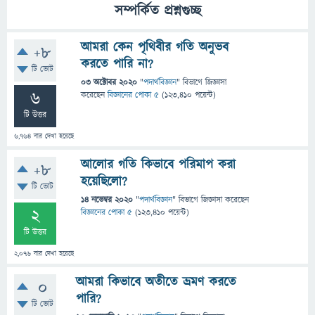
সম্পর্কিত প্রশ্নগুচ্ছ
আমরা কেন পৃথিবীর গতি অনুভব
+8
করতে পারি না?
টি ভোট
03 অক্টোবর 2020
"
পদার্থবিজ্ঞান
" বিভাগে
জিজ্ঞাসা
6
করেছেন
বিজ্ঞানের পোকা ৫
(
123,410
পয়েন্ট)
টি উত্তর
6,764
বার দেখা হয়েছে
আলোর গতি কিভাবে পরিমাপ করা
+8
হয়েছিলো?
টি ভোট
14 নভেম্বর 2020
"
পদার্থবিজ্ঞান
" বিভাগে
জিজ্ঞাসা
করেছেন
2
বিজ্ঞানের পোকা ৫
(
123,410
পয়েন্ট)
টি উত্তর
2,076
বার দেখা হয়েছে
আমরা কিভাবে অতীতে ভ্রমণ করতে
0
পারি?
টি ভোট