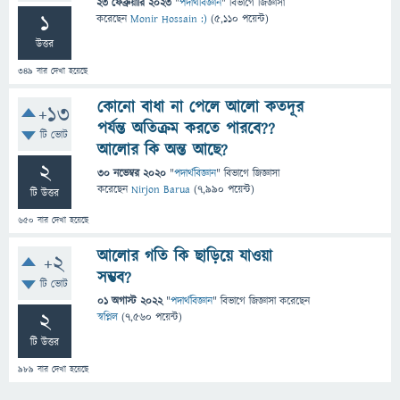
23 ফেব্রুয়ারি 2023
"
পদার্থবিজ্ঞান
" বিভাগে
জিজ্ঞাসা
1
করেছেন
Monir Hossain :)
(
5,110
পয়েন্ট)
উত্তর
349
বার দেখা হয়েছে
কোনো বাধা না পেলে আলো কতদূর
+13
পর্যন্ত অতিক্রম করতে পারবে??
টি ভোট
আলোর কি অন্ত আছে?
2
30 নভেম্বর 2020
"
পদার্থবিজ্ঞান
" বিভাগে
জিজ্ঞাসা
করেছেন
Nirjon Barua
(
7,990
পয়েন্ট)
টি উত্তর
650
বার দেখা হয়েছে
আলোর গতি কি ছাড়িয়ে যাওয়া
+2
সম্ভব?
টি ভোট
01 অগাস্ট 2022
"
পদার্থবিজ্ঞান
" বিভাগে
জিজ্ঞাসা
করেছেন
2
স্বপ্নিল
(
7,560
পয়েন্ট)
টি উত্তর
989
বার দেখা হয়েছে