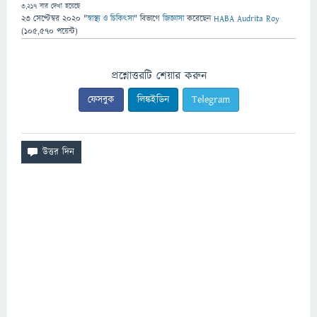
3,217
বার দেখা হয়েছে
23 সেপ্টেম্বর 2020
"
স্বাস্থ্য ও চিকিৎসা
" বিভাগে
জিজ্ঞাসা
করেছেন
HABA Audrita Roy
(
105,570
পয়েন্ট)
প্রশ্নোত্তরটি শেয়ার করুন
ফেসবুক
লিঙ্কইডিন
Telegram