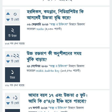
হরলিকস, কমপ্লান, পিডিয়াশিউর কি
0
আসলেই উচ্চতা বৃদ্ধি করে?
টি ভোট
06 ফেব্রুয়ারি 2023
"
স্বাস্থ্য ও চিকিৎসা
" বিভাগে
জিজ্ঞাসা
2
করেছেন
Nadia
(
4,030
পয়েন্ট)
টি উত্তর
884
বার দেখা হয়েছে
উচ্চ রক্তচাপ কী অনুশীলনের সময়
+22
ঝুঁকি বাড়ায়?
টি ভোট
23 সেপ্টেম্বর 2020
"
স্বাস্থ্য ও চিকিৎসা
" বিভাগে
জিজ্ঞাসা
1
করেছেন
HABA Audrita Roy
(
105,570
পয়েন্ট)
উত্তর
276
বার দেখা হয়েছে
আমার বয়স ১৭ এবং উচ্চতা 5 ফুট।
+1
আমি কি ৫"৪/৫ ইঞ্চি হতে পারবো?
টি ভোট
07 অগাস্ট 2023
"
স্বাস্থ্য ও চিকিৎসা
" বিভাগে
জিজ্ঞাসা