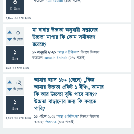
3
করেছেন
Atik Redom
(
130
পয়েন্ট)
টি উত্তর
1,290
বার দেখা হয়েছে
মা বাবার উচ্চতা অনুযায়ী সন্তানের
0
উচ্চতা মাপার কি কোন সমীকরণ
টি ভোট
রয়েছে?
1
10 জানুয়ারি 2023
"
স্বাস্থ্য ও চিকিৎসা
" বিভাগে
জিজ্ঞাসা
করেছেন
Hossain Shihab
(
270
পয়েন্ট)
উত্তর
293
বার দেখা হয়েছে
আমার বয়স ১৮+ (ছেলে) ,,কিন্তু
+2
আমার উচ্চতা ৫ফিট ১ ইঞ্চি,, আমার
টি ভোট
কি আর উচ্চতা বৃদ্ধি পাবে নাহ??
1
উচ্চতা বাড়ানোর জন্য কি করতে
পারি?
উত্তর
15 এপ্রিল 2022
"
স্বাস্থ্য ও চিকিৎসা
" বিভাগে
জিজ্ঞাসা
1,597
বার দেখা হয়েছে
করেছেন
f36779
(
140
পয়েন্ট)