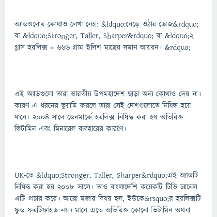
অ্যাডগুলোর কোথাও লেখা নেই: &ldquo;বেড়ে ওঠার ডোজ&rdquo;
বা &ldquo;Stronger, Taller, Sharper&rdquo; বা &ldquo;২
গ্লাস হরলিক্স = ৬৬৬ গ্রাম ইলিশ মাছের সমান আয়রন। &rdquo;
এই অ্যাডগুলো তারা ভারতীয় উপমহাদেশ ছাড়া অন্য কোথাও দেয় না।
কারণ এ ধরনের ভুয়ামি করলে তারা সেই দেশগুলোতে নিষিদ্ধ হয়ে
যাবে। ২০০৪ সালে ডেনমার্কে হরলিক্স নিষিদ্ধ করা হয় অতিরিক্ত
ভিটামিন এবং মিনারেল ব্যবহারের কারণে।
UK-তে &ldquo;Stronger, Taller, Sharper&rdquo;এই অ্যাডটি
নিষিদ্ধ করা হয় ২০০৮ সালে। তাও বাংলাদেশি কয়েকটি টিভি চ্যানেল
এটি প্রচার করে। আরো মজার বিষয় হল, ইউকে&rsquo;র হরলিক্সটি
ফুড ফরটিফাইড নয়। মানে এতে অতিরিক্ত কোনো ভিটামিন অথবা