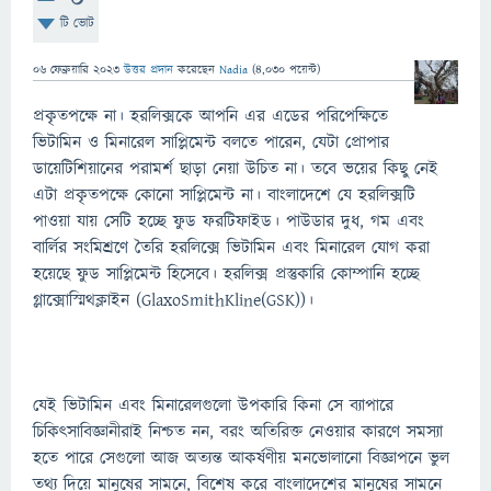
টি ভোট
06 ফেব্রুয়ারি 2023
উত্তর প্রদান
করেছেন
Nadia
(
4,030
পয়েন্ট)
প্রকৃতপক্ষে না। হরলিক্সকে আপনি এর এডের পরিপেক্ষিতে
ভিটামিন ও মিনারেল সাপ্লিমেন্ট বলতে পারেন, যেটা প্রোপার
ডায়েটিশিয়ানের পরামর্শ ছাড়া নেয়া উচিত না। তবে ভয়ের কিছু নেই
এটা প্রকৃতপক্ষে কোনো সাপ্লিমেন্ট না। বাংলাদেশে যে হরলিক্সটি
পাওয়া যায় সেটি হচ্ছে ফুড ফরটিফাইড। পাউডার দুধ, গম এবং
বার্লির সংমিশ্রণে তৈরি হরলিক্সে ভিটামিন এবং মিনারেল যোগ করা
হয়েছে ফুড সাপ্লিমেন্ট হিসেবে। হরলিক্স প্রস্তুকারি কোম্পানি হচ্ছে
গ্লাক্সোস্মিথক্লাইন (GlaxoSmithKline(GSK))।
যেই ভিটামিন এবং মিনারেলগুলো উপকারি কিনা সে ব্যাপারে
চিকিৎসাবিজ্ঞানীরাই নিশ্চত নন, বরং অতিরিক্ত নেওয়ার কারণে সমস্যা
হতে পারে সেগুলো আজ অত্যন্ত আকর্ষণীয় মনভোলানো বিজ্ঞাপনে ভুল
তথ্য দিয়ে মানুষের সামনে, বিশেষ করে বাংলাদেশের মানুষের সামনে