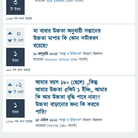
3
করেছেন
Atik Redom
(
130
পয়েন্ট)
টি উত্তর
1,294
বার দেখা হয়েছে
মা বাবার উচ্চতা অনুযায়ী সন্তানের
0
উচ্চতা মাপার কি কোন সমীকরণ
টি ভোট
রয়েছে?
1
10 জানুয়ারি 2023
"
স্বাস্থ্য ও চিকিৎসা
" বিভাগে
জিজ্ঞাসা
করেছেন
Hossain Shihab
(
270
পয়েন্ট)
উত্তর
293
বার দেখা হয়েছে
আমার বয়স ১৮+ (ছেলে) ,,কিন্তু
+2
আমার উচ্চতা ৫ফিট ১ ইঞ্চি,, আমার
টি ভোট
কি আর উচ্চতা বৃদ্ধি পাবে নাহ??
1
উচ্চতা বাড়ানোর জন্য কি করতে
পারি?
উত্তর
15 এপ্রিল 2022
"
স্বাস্থ্য ও চিকিৎসা
" বিভাগে
জিজ্ঞাসা
1,599
বার দেখা হয়েছে
করেছেন
f36779
(
140
পয়েন্ট)