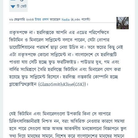
টি ভোট
06 ফেব্রুয়ারি 2023
উত্তর প্রদান
করেছেন
Nadia
(
4,030
পয়েন্ট)
প্রকৃতপক্ষে না। হরলিক্সকে আপনি এর এডের পরিপেক্ষিতে
ভিটামিন ও মিনারেল সাপ্লিমেন্ট বলতে পারেন, যেটা প্রোপার
ডায়েটিশিয়ানের পরামর্শ ছাড়া নেয়া উচিত না। তবে ভয়ের কিছু নেই
এটা প্রকৃতপক্ষে কোনো সাপ্লিমেন্ট না। বাংলাদেশে যে হরলিক্সটি
পাওয়া যায় সেটি হচ্ছে ফুড ফরটিফাইড। পাউডার দুধ, গম এবং
বার্লির সংমিশ্রণে তৈরি হরলিক্সে ভিটামিন এবং মিনারেল যোগ করা
হয়েছে ফুড সাপ্লিমেন্ট হিসেবে। হরলিক্স প্রস্তুকারি কোম্পানি হচ্ছে
গ্লাক্সোস্মিথক্লাইন (GlaxoSmithKline(GSK))।
যেই ভিটামিন এবং মিনারেলগুলো উপকারি কিনা সে ব্যাপারে
চিকিৎসাবিজ্ঞানীরাই নিশ্চত নন, বরং অতিরিক্ত নেওয়ার কারণে সমস্যা
হতে পারে সেগুলো আজ অত্যন্ত আকর্ষণীয় মনভোলানো বিজ্ঞাপনে ভুল
তথ্য দিয়ে মানুষের সামনে, বিশেষ করে বাংলাদেশের মানুষের সামনে