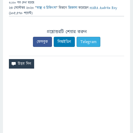
3,220
বার দেখা হয়েছে
23 সেপ্টেম্বর 2020
"
স্বাস্থ্য ও চিকিৎসা
" বিভাগে
জিজ্ঞাসা
করেছেন
HABA Audrita Roy
(
105,570
পয়েন্ট)
প্রশ্নোত্তরটি শেয়ার করুন
ফেসবুক
লিঙ্কইডিন
Telegram