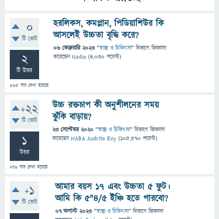
হরলিকস, কমপ্লান, পিডিয়াশিউর কি
0
আসলেই উচ্চতা বৃদ্ধি করে?
টি ভোট
06 ফেব্রুয়ারি 2023
"
স্বাস্থ্য ও চিকিৎসা
" বিভাগে
জিজ্ঞাসা
2
করেছেন
Nadia
(
4,030
পয়েন্ট)
টি উত্তর
885
বার দেখা হয়েছে
উচ্চ রক্তচাপ কী অনুশীলনের সময়
+22
ঝুঁকি বাড়ায়?
টি ভোট
23 সেপ্টেম্বর 2020
"
স্বাস্থ্য ও চিকিৎসা
" বিভাগে
জিজ্ঞাসা
1
করেছেন
HABA Audrita Roy
(
105,570
পয়েন্ট)
উত্তর
276
বার দেখা হয়েছে
আমার বয়স ১৭ এবং উচ্চতা 5 ফুট।
+1
আমি কি ৫"৪/৫ ইঞ্চি হতে পারবো?
টি ভোট
07 অগাস্ট 2023
"
স্বাস্থ্য ও চিকিৎসা
" বিভাগে
জিজ্ঞাসা