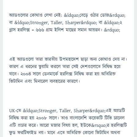
অ্যাডগুলোর কোথাও লেখা নেই: &ldquo;বেড়ে ওঠার ডোজ&rdquo;
বা &ldquo;Stronger, Taller, Sharper&rdquo; বা &ldquo;২
গ্লাস হরলিক্স = ৬৬৬ গ্রাম ইলিশ মাছের সমান আয়রন। &rdquo;
এই অ্যাডগুলো তারা ভারতীয় উপমহাদেশ ছাড়া অন্য কোথাও দেয় না।
কারণ এ ধরনের ভুয়ামি করলে তারা সেই দেশগুলোতে নিষিদ্ধ হয়ে
যাবে। ২০০৪ সালে ডেনমার্কে হরলিক্স নিষিদ্ধ করা হয় অতিরিক্ত
ভিটামিন এবং মিনারেল ব্যবহারের কারণে।
UK-তে &ldquo;Stronger, Taller, Sharper&rdquo;এই অ্যাডটি
নিষিদ্ধ করা হয় ২০০৮ সালে। তাও বাংলাদেশি কয়েকটি টিভি চ্যানেল
এটি প্রচার করে। আরো মজার বিষয় হল, ইউকে&rsquo;র হরলিক্সটি
ফুড ফরটিফাইড নয়। মানে এতে অতিরিক্ত কোনো ভিটামিন অথবা