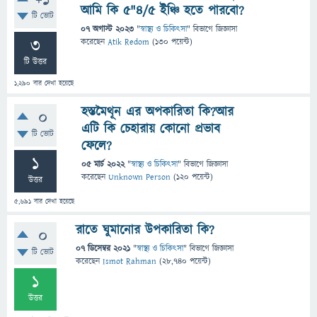
+1
আমি কি ৫"৪/৫ ইঞ্চি হতে পারবো?
টি ভোট
07 অগাস্ট 2023
"
স্বাস্থ্য ও চিকিৎসা
" বিভাগে
জিজ্ঞাসা
3
করেছেন
Atik Redom
(
130
পয়েন্ট)
টি উত্তর
1,290
বার দেখা হয়েছে
হস্তমৈথূন এর অপকারিতা কি?আর
0
এটি কি চেহারায় কোনো প্রভাব
টি ভোট
ফেলে?
1
05 মার্চ 2022
"
স্বাস্থ্য ও চিকিৎসা
" বিভাগে
জিজ্ঞাসা
করেছেন
Unknown Person
(
120
পয়েন্ট)
উত্তর
5,691
বার দেখা হয়েছে
রাতে ঘুমানোর উপকারিতা কি?
0
07 ডিসেম্বর 2021
"
স্বাস্থ্য ও চিকিৎসা
" বিভাগে
জিজ্ঞাসা
টি ভোট
করেছেন
Ismot Rahman
(
28,740
পয়েন্ট)
1
উত্তর