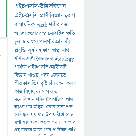
এইচএসসি-উদ্ভিদবিজ্ঞান
এইচএসসি-প্রাণীবিজ্ঞান
রোগ
রাসায়নিক
#ask
শরীর
রক্ত
আলো
#science
মোবাইল
ক্ষতি
চুল
চিকিৎসা
পদার্থবিজ্ঞান
কী
প্রযুক্তি
সূর্য
মহাকাশ
স্বাস্থ্য
মাথা
গণিত
প্রাণী
বৈজ্ঞানিক
#biology
পার্থক্য
এইচএসসি-আইসিটি
বিজ্ঞান
খাওয়া
গরম
#জানতে
শীতকাল
ডিম
বৃষ্টি
চাঁদ
কেন
কারণ
কাজ
বিদ্যুৎ
রং
সাপ
রাত
মনোবিজ্ঞান
শক্তি
উপকারিতা
লাল
আগুন
গাছ
মস্তিষ্ক
খাবার
সাদা
শব্দ
আবিষ্কার
দুধ
মাছ
উপায়
ঠাণ্ডা
হাত
মশা
স্বপ্ন
ব্যাথা
ভয়
তাপমাত্রা
বাতাস
গ্রহ
রসায়ন
কালো
গ্যাস
পা
উদ্ভিদ
পাখি