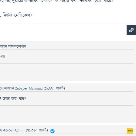
 বহু দুরারোগ্য ব্যাধির চিকিৎসা আবিষ্কার করা সম্ভবপর হতে পারে।
ন্ঠ, নিউজ মেডিকেল।
রেছেন
অজ্ঞাতকুলশীল
াগল
েছে
করেছেন
Zubayer Mahmud
(
11,220
পয়েন্ট)
ই উত্তর করা যায়?
েছে
করেছেন
Admin
(
71,360
পয়েন্ট)