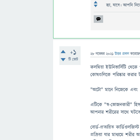
হ্যা, যাবে। আপনি ন
+1
28 নভেম্বর 2021
উত্তর প্রদান
করেছ
টি ভোট
কলম্বিয়া ইউনিভার্সিটি থেকে 
কোষগুলিকে পরিষ্কার করার উপ
"অটো" মানে নিজেকে এবং "ফ
এটিকে "স্ব-ভোজনকারী" হি
আপনার শরীরের সাথে ঘটতে চ
বোর্ড-প্রত্যয়িত কার্ডিওলজি
প্রক্রিয়া যার মাধ্যমে শ