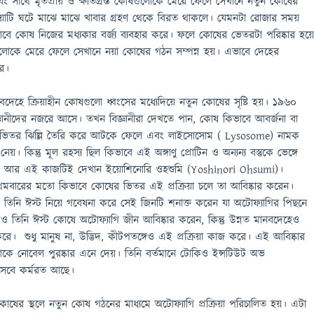
 সাথে মৃতপ্রায় ও ক্ষতিগ্রস্ত কোষগুলোকে মেরে ফেলে সেখানে নতুন কোষের
রিয়াটি ঘটে মাঝে মাঝে খাবার গ্রহণ থেকে বিরত থাকলে। যেমনটা রোজার সময়
াবে কোষ নিজের মধ্যকার বর্জ্য ব্যবহার করে। ফলে কোষের ভেতরটা পরিষ্কার হয়ে
ুলোকে মেরে ফেলে সেখানে নয়া কোষের গঠন সম্পন্ন হয়। এভাবে দেহের
ে।
দেহে ক্রিয়াহীন কোষগুলো ধ্বংসের মধ্যেদিয়ে নতুন কোষের সৃষ্টি হয়। ১৯৬০
্ঞানীদের নজরে আসে। তখন বিজ্ঞানীরা দেখতে পান, কোষ কিভাবে আবর্জনা বা
জের ভিতর ঝিল্লি তৈরি করে আটকে ফেলে এবং লাইসোসোম ( Lysosome) নামক
 নেয়। কিন্তু মূল রহস্য ছিল কিভাবে এই অঙ্গাণু প্রোটিন ও অন্যন্য বস্তুকে ভেঙ্গে
ে। আর এই কাজটিই দেখান ইয়োশিনোরি ওহশুমি (Yoshinori Ohsumi)।
প্রথমবারের মতো কিভাবে কোষের ভিতর এই প্রক্রিয়া চলে তা আবিষ্কার করেন।
তিনি ঈস্ট নিয়ে গবেষনা করে সেই জিনটি শনাক্ত করেন যা অটোফ্যাগির পিছনে
ও তিনি ঈস্ট কোষে অটোফ্যাগি জীন আবিষ্কার করেন, কিন্তু উন্নত মানবদেহেও
। শুধু মানুষ না, উদ্ভিদ, কীটপতঙ্গেও এই প্রক্রিয়া কাজ করে। এই আবিষ্কার
 তাকে নোবেল পুরষ্কার এনে দেয়। তিনি বর্তমানে টোকিও ইন্সটিউট অভ
সেবে কর্মরত আছে।
্ত কোষের স্থলে নতুন কোষ গঠনের মাধ্যমে অটোফ্যাগি প্রক্রিয়া পরিচালিত হয়। এটা