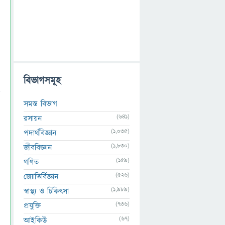
বিভাগসমূহ
সমস্ত বিভাগ
(641)
রসায়ন
(1,035)
পদার্থবিজ্ঞান
(1,830)
জীববিজ্ঞান
(159)
গণিত
(526)
জ্যোতির্বিজ্ঞান
(1,989)
স্বাস্থ্য ও চিকিৎসা
(736)
প্রযুক্তি
(67)
আইকিউ