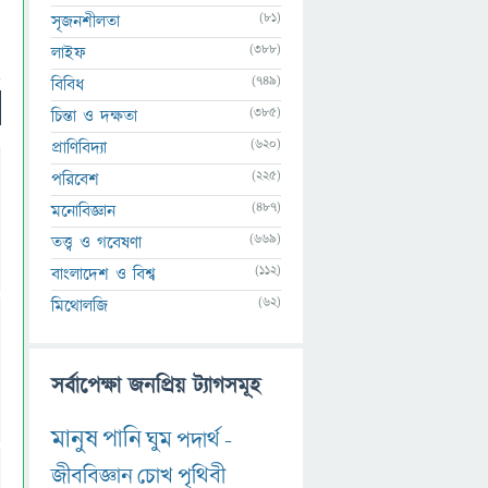
(81)
সৃজনশীলতা
(388)
লাইফ
(749)
বিবিধ
(385)
চিন্তা ও দক্ষতা
(620)
প্রাণিবিদ্যা
(225)
পরিবেশ
(487)
মনোবিজ্ঞান
(669)
তত্ত্ব ও গবেষণা
(112)
বাংলাদেশ ও বিশ্ব
(62)
মিথোলজি
সর্বাপেক্ষা জনপ্রিয় ট্যাগসমূহ
মানুষ
পানি
ঘুম
পদার্থ
-
জীববিজ্ঞান
চোখ
পৃথিবী