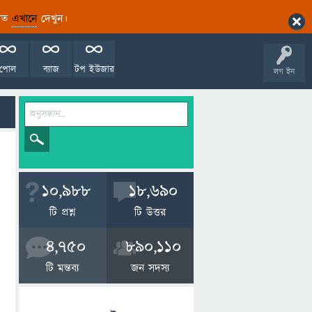
ারিত
এখানে
দেখুন।
পোল
ব্যাজ
টপ ইউজার
লগ ইন
10,988
18,690
টি প্রশ্ন
টি উত্তর
4,750
890,110
টি মন্তব্য
জন সদস্য