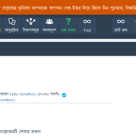
তির প্রশ্নোত্তর দুনিয়ায় আপনাকে স্বাগতম! প্রশ্ন-উত্তর দিয়ে জিতে নিন পুরস্কার, বিস্ত
!
অনুত্তরিত
বিভাগসমূহ
সদস্যবৃন্দ
প্রশ্ন করুন
FAQ
চ্যাট রুম
করেছেন
Sadia Chowdhury
(
17,760
পয়েন্ট)
Chowdhury
প্রশ্নোত্তরটি শেয়ার করুন