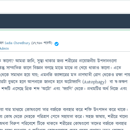
ছেন
Sadia Chowdhury
(
17,760
পয়েন্ট)
Admin
ি ভালো? আমরা জানি, সুস্থ্য থাকার জন্য শরীরের প্রয়োজনীয় উপদানগুলো
্তু সাম্প্রতিক কালে বিজ্ঞান বলছে মাঝে মাঝে না খেয়ে থাকাও ভালো। এতে
ে থেকে সমাধান হয়ে যায়; এমনকি ক্যান্সারের মত প্রাণঘাতী রোগ থেকেও রক্ষা পা
পারটা বুঝতে হলে আপনাকে জানতে হবে অটোফ্যাগি (Autophagy) বা স্ব-ভক্ষণ
গি শব্দটি এসেছে গ্রিক শব্দ 'অটো' এবং 'ফ্যাগি' থেকে। প্রথমটির অর্থ নিজে এবং
িয়া যার মাধ্যমে কোষগুলো তার বর্জ্যকে ব্যবহার করে শক্তি উৎপাদন করে থাকে।
ৃতপ্রায় কোষ থেকে দেহকে পরিত্রাণ পেতে সহায়তা করে। সহজ ভাষায়, শরীরে খাদ্যে
ে অথবা বিরুপ পরিবেশে টিকে থাকতে শরীরের কোষগুলো তাদের বর্জ্যকে ব্যবহার