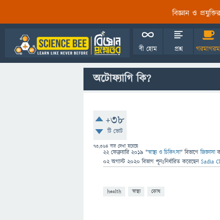
বিজ্ঞান ও প্রযুক্
বী হোম
প্রশ্ন
গরমাগরম
অটোফ্যাগি কি?
+38
টি ভোট
73,364
বার দেখা হয়েছে
22 ফেব্রুয়ারি 2019
"
স্বাস্থ্য ও চিকিৎসা
" বিভাগে
জিজ্ঞাসা
02 অগাস্ট 2020
বিভাগ পূনঃনির্ধারিত
করেছেন
Sadia 
health
স্বাস্থ্য
কোষ