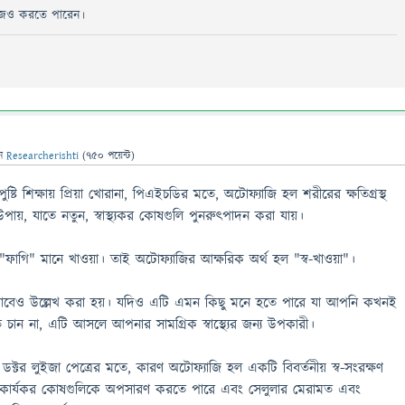
িজেও করতে পারেন।
েন
Researcherishti
(
750
পয়েন্ট)
পুষ্টি শিক্ষায় প্রিয়া খোরানা, পিএইচডির মতে, অটোফ্যাজি হল শরীরের ক্ষতিগ্রস্থ
ায়, যাতে নতুন, স্বাস্থ্যকর কোষগুলি পুনরুত্পাদন করা যায়।
াগি" মানে খাওয়া। তাই অটোফ্যাজির আক্ষরিক অর্থ হল "স্ব-খাওয়া"।
সাবেও উল্লেখ করা হয়। যদিও এটি এমন কিছু মনে হতে পারে যা আপনি কখনই
ান না, এটি আসলে আপনার সামগ্রিক স্বাস্থ্যের জন্য উপকারী।
স্ট ডক্টর লুইজা পেত্রের মতে, কারণ অটোফ্যাজি হল একটি বিবর্তনীয় স্ব-সংরক্ষণ
রীর অকার্যকর কোষগুলিকে অপসারণ করতে পারে এবং সেলুলার মেরামত এবং