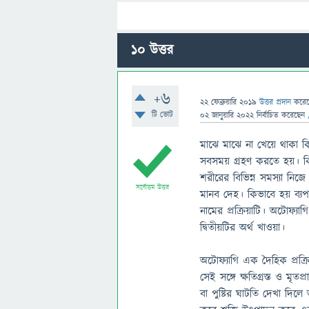
10
উত্তর
+6
22 ফেব্রুয়ারি 2019
উত্তর প্রদান
করে
টি ভোট
02 জানুয়ারি 2022
নির্বাচিত
করেছেন
মাঝে মাঝে না খেয়ে থাকা ক
সবসময় গ্রহণ করতে হয়। কিন
শরীরের বিভিন্ন সমস্যা নিজ
সর্বোত্তম উত্তর
মানব দেহ। কিভাবে হয় ব্য
নামের প্রক্রিয়াটি। অটোফ্যা
দ্বিতীয়টির অর্থ খাওয়া।
অটোফ্যাগি এক দৈহিক প্রক্র
সেই সঙ্গে ক্ষতিগ্রস্ত ও ম
বা পুষ্টির ঘাটতি দেখা দিল