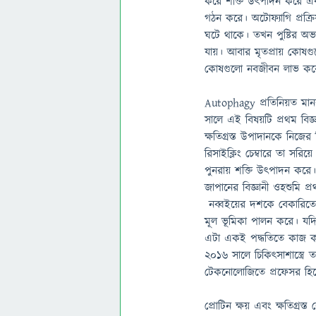
করে শক্তি উৎপাদন করে এবং
গঠন করে। অটোফ্যাগি প্রক্
ঘটে থাকে। তখন পুষ্টির অভ
যায়। আবার মৃতপ্রায় কোষগ
কোষগুলো নবজীবন লাভ কর
Autophagy প্রতিনিয়ত মানব
সালে এই বিষয়টি প্রথম বিজ
ক্ষতিগ্রস্ত উপাদানকে নি
রিসাইক্লিং চেম্বারে তা সরিয়ে
পুনরায় শক্তি উৎপাদন কর
জাপানের বিজ্ঞানী ওহশুমি 
নব্বইয়ের দশকে বেকারিতে 
মূল ভূমিকা পালন করে। যদি
এটা একই পদ্ধতিতে কাজ করে
২০১৬ সালে চিকিৎসাশাস্ত্রে
টেকনোলোজিতে প্রফেসর হি
প্রোটিন ক্ষয় এবং ক্ষতিগ্রস