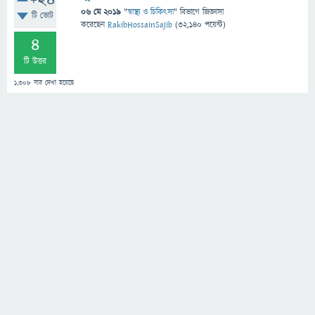
+24
06 মে 2019
"
স্বাস্থ্য ও চিকিৎসা
" বিভাগে
জিজ্ঞাসা
টি ভোট
করেছেন
RakibHossainSajib
(
32,140
পয়েন্ট)
4
টি উত্তর
1,308
বার দেখা হয়েছে