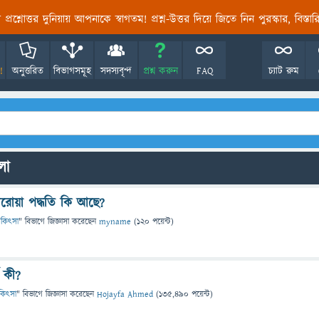
তির প্রশ্নোত্তর দুনিয়ায় আপনাকে স্বাগতম! প্রশ্ন-উত্তর দিয়ে জিতে নিন পুরস্কার, বিস্ত
!
অনুত্তরিত
বিভাগসমূহ
সদস্যবৃন্দ
প্রশ্ন করুন
FAQ
চ্যাট রুম
লো
োয়া পদ্ধতি কি আছে?
 চিকিৎসা
" বিভাগে
জিজ্ঞাসা
করেছেন
myname
(
120
পয়েন্ট)
 কী?
চিকিৎসা
" বিভাগে
জিজ্ঞাসা
করেছেন
Hojayfa Ahmed
(
135,490
পয়েন্ট)