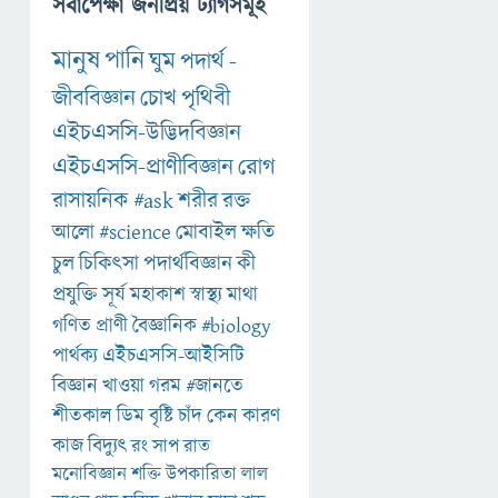
সর্বাপেক্ষা জনপ্রিয় ট্যাগসমূহ
মানুষ
পানি
ঘুম
পদার্থ
-
জীববিজ্ঞান
চোখ
পৃথিবী
এইচএসসি-উদ্ভিদবিজ্ঞান
এইচএসসি-প্রাণীবিজ্ঞান
রোগ
রাসায়নিক
#ask
শরীর
রক্ত
আলো
#science
মোবাইল
ক্ষতি
চুল
চিকিৎসা
পদার্থবিজ্ঞান
কী
প্রযুক্তি
সূর্য
মহাকাশ
স্বাস্থ্য
মাথা
গণিত
প্রাণী
বৈজ্ঞানিক
#biology
পার্থক্য
এইচএসসি-আইসিটি
বিজ্ঞান
খাওয়া
গরম
#জানতে
শীতকাল
ডিম
বৃষ্টি
চাঁদ
কেন
কারণ
কাজ
বিদ্যুৎ
রং
সাপ
রাত
মনোবিজ্ঞান
শক্তি
উপকারিতা
লাল