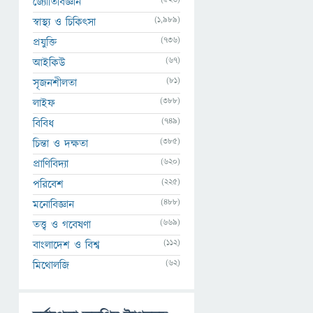
জ্যোতির্বিজ্ঞান
(1,989)
স্বাস্থ্য ও চিকিৎসা
(736)
প্রযুক্তি
(67)
আইকিউ
(81)
সৃজনশীলতা
(388)
লাইফ
(749)
বিবিধ
(385)
চিন্তা ও দক্ষতা
(620)
প্রাণিবিদ্যা
(225)
পরিবেশ
(488)
মনোবিজ্ঞান
(669)
তত্ত্ব ও গবেষণা
(112)
বাংলাদেশ ও বিশ্ব
(62)
মিথোলজি