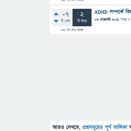
418
বার দেখা হয়েছে
ADHD সম্পর্কে বিস
+7
2
03 ফেব্রুয়ারি 2021
"
স্বাস্থ্য
টি ভোট
টি উত্তর
631
বার দেখা হয়েছে
আরও দেখতে,
প্রশ্নসমূহের পূর্ণ তালিকা