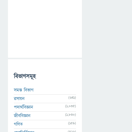
বিভাগসমূহ
সমস্ত বিভাগ
(641)
রসায়ন
(1,035)
পদার্থবিজ্ঞান
(1,830)
জীববিজ্ঞান
(159)
গণিত
(526)