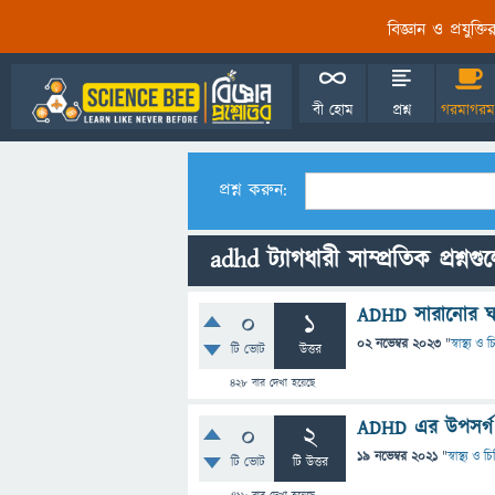
বিজ্ঞান ও প্রযুক্
বী হোম
প্রশ্ন
গরমাগরম
প্রশ্ন করুন:
adhd ট্যাগধারী সাম্প্রতিক প্রশ্নগু
ADHD সারানোর ঘর
0
1
02 নভেম্বর 2023
"
স্বাস্থ্য ও
টি ভোট
উত্তর
428
বার দেখা হয়েছে
ADHD এর উপসর্গ
0
2
19 নভেম্বর 2021
"
স্বাস্থ্য ও 
টি ভোট
টি উত্তর