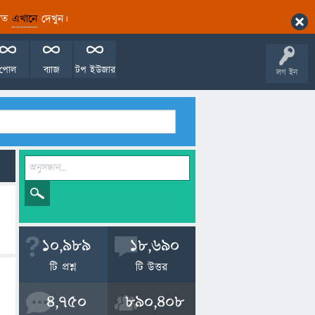
ারিত
এখানে
দেখুন।
পোল
ব্যাজ
টপ ইউজার
লগ ইন
10,989
18,690
টি প্রশ্ন
টি উত্তর
4,750
890,408