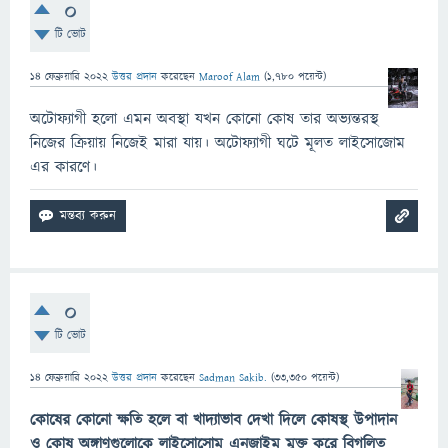
0
টি ভোট
14 ফেব্রুয়ারি 2022
উত্তর প্রদান
করেছেন
Maroof Alam
(
1,780
পয়েন্ট)
অটোফ্যাগী হলো এমন অবস্থা যখন কোনো কোষ তার অভ্যন্তরস্থ
নিজের ক্রিয়ায় নিজেই মারা যায়। অটোফ্যাগী ঘটে মূলত লাইসোজোম
এর কারণে।
0
টি ভোট
14 ফেব্রুয়ারি 2022
উত্তর প্রদান
করেছেন
Sadman Sakib.
(
33,350
পয়েন্ট)
কোষের কোনো ক্ষতি হলে বা খাদ্যাভাব দেখা দিলে কোষস্থ উপাদান
ও কোষ অঙ্গাণুগুলোকে লাইসোসোম এনজাইম মুক্ত করে বিগলিত