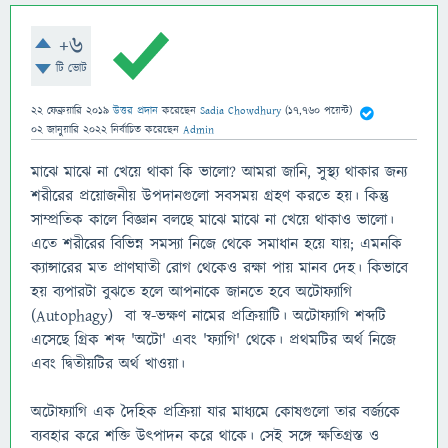
+6
টি ভোট
22 ফেব্রুয়ারি 2019
উত্তর প্রদান
করেছেন
Sadia Chowdhury
(
17,760
পয়েন্ট)
02 জানুয়ারি 2022
নির্বাচিত
করেছেন
Admin
মাঝে মাঝে না খেয়ে থাকা কি ভালো? আমরা জানি, সুস্থ্য থাকার জন্য
শরীরের প্রয়োজনীয় উপদানগুলো সবসময় গ্রহণ করতে হয়। কিন্তু
সাম্প্রতিক কালে বিজ্ঞান বলছে মাঝে মাঝে না খেয়ে থাকাও ভালো।
এতে শরীরের বিভিন্ন সমস্যা নিজে থেকে সমাধান হয়ে যায়; এমনকি
ক্যান্সারের মত প্রাণঘাতী রোগ থেকেও রক্ষা পায় মানব দেহ। কিভাবে
হয় ব্যপারটা বুঝতে হলে আপনাকে জানতে হবে অটোফ্যাগি
(Autophagy) বা স্ব-ভক্ষণ নামের প্রক্রিয়াটি। অটোফ্যাগি শব্দটি
এসেছে গ্রিক শব্দ 'অটো' এবং 'ফ্যাগি' থেকে। প্রথমটির অর্থ নিজে
এবং দ্বিতীয়টির অর্থ খাওয়া।
অটোফ্যাগি এক দৈহিক প্রক্রিয়া যার মাধ্যমে কোষগুলো তার বর্জ্যকে
ব্যবহার করে শক্তি উৎপাদন করে থাকে। সেই সঙ্গে ক্ষতিগ্রস্ত ও