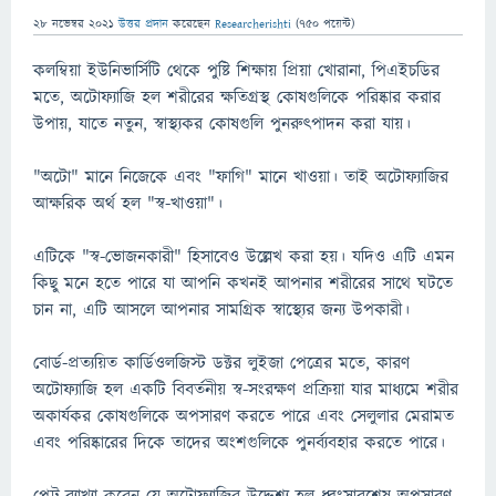
28 নভেম্বর 2021
উত্তর প্রদান
করেছেন
Researcherishti
(
750
পয়েন্ট)
কলম্বিয়া ইউনিভার্সিটি থেকে পুষ্টি শিক্ষায় প্রিয়া খোরানা, পিএইচডির
মতে, অটোফ্যাজি হল শরীরের ক্ষতিগ্রস্থ কোষগুলিকে পরিষ্কার করার
উপায়, যাতে নতুন, স্বাস্থ্যকর কোষগুলি পুনরুত্পাদন করা যায়।
"অটো" মানে নিজেকে এবং "ফাগি" মানে খাওয়া। তাই অটোফ্যাজির
আক্ষরিক অর্থ হল "স্ব-খাওয়া"।
এটিকে "স্ব-ভোজনকারী" হিসাবেও উল্লেখ করা হয়। যদিও এটি এমন
কিছু মনে হতে পারে যা আপনি কখনই আপনার শরীরের সাথে ঘটতে
চান না, এটি আসলে আপনার সামগ্রিক স্বাস্থ্যের জন্য উপকারী।
বোর্ড-প্রত্যয়িত কার্ডিওলজিস্ট ডক্টর লুইজা পেত্রের মতে, কারণ
অটোফ্যাজি হল একটি বিবর্তনীয় স্ব-সংরক্ষণ প্রক্রিয়া যার মাধ্যমে শরীর
অকার্যকর কোষগুলিকে অপসারণ করতে পারে এবং সেলুলার মেরামত
এবং পরিষ্কারের দিকে তাদের অংশগুলিকে পুনর্ব্যবহার করতে পারে।