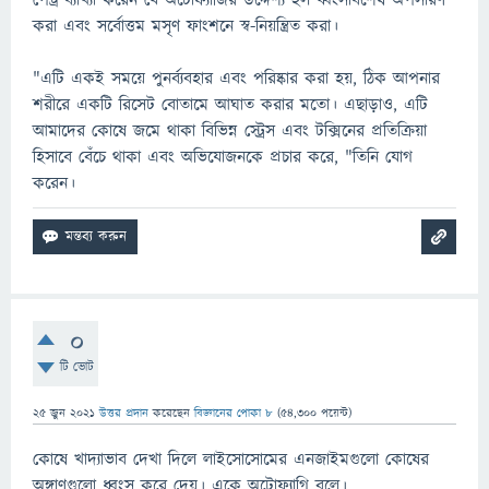
পেট্র ব্যাখ্যা করেন যে অটোফ্যাজির উদ্দেশ্য হল ধ্বংসাবশেষ অপসারণ
করা এবং সর্বোত্তম মসৃণ ফাংশনে স্ব-নিয়ন্ত্রিত করা।
"এটি একই সময়ে পুনর্ব্যবহার এবং পরিষ্কার করা হয়, ঠিক আপনার
শরীরে একটি রিসেট বোতামে আঘাত করার মতো। এছাড়াও, এটি
আমাদের কোষে জমে থাকা বিভিন্ন স্ট্রেস এবং টক্সিনের প্রতিক্রিয়া
হিসাবে বেঁচে থাকা এবং অভিযোজনকে প্রচার করে, "তিনি যোগ
করেন।
0
টি ভোট
25 জুন 2021
উত্তর প্রদান
করেছেন
বিজ্ঞানের পোকা ৮
(
54,300
পয়েন্ট)
কোষে খাদ্যাভাব দেখা দিলে লাইসোসোমের এনজাইমগুলো কোষের
অঙ্গাণুগুলো ধ্বংস করে দেয়। একে অটোফ্যাগি বলে।