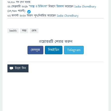
73,360
বার দেখা হয়েছে
22 ফেব্রুয়ারি 2019
"
স্বাস্থ্য ও চিকিৎসা
" বিভাগে
জিজ্ঞাসা
করেছেন
Sadia Chowdhury
(
17,760
পয়েন্ট)
02 অগাস্ট 2020
বিভাগ পূনঃনির্ধারিত
করেছেন
Sadia Chowdhury
health
স্বাস্থ্য
কোষ
প্রশ্নোত্তরটি শেয়ার করুন
ফেসবুক
লিঙ্কইডিন
Telegram