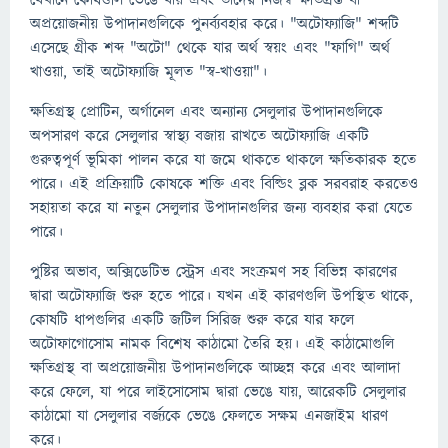
যেখানে কোষগুলি ভেঙে যায় এবং তাদের নিজস্ব ক্ষতিগ্রস্ত বা
অপ্রয়োজনীয় উপাদানগুলিকে পুনর্ব্যবহার করে। "অটোফ্যাজি" শব্দটি
এসেছে গ্রীক শব্দ "অটো" থেকে যার অর্থ স্বয়ং এবং "ফাগি" অর্থ
খাওয়া, তাই অটোফ্যাজি মূলত "স্ব-খাওয়া"।
ক্ষতিগ্রস্থ প্রোটিন, অর্গানেল এবং অন্যান্য সেলুলার উপাদানগুলিকে
অপসারণ করে সেলুলার স্বাস্থ্য বজায় রাখতে অটোফ্যাজি একটি
গুরুত্বপূর্ণ ভূমিকা পালন করে যা জমে থাকতে থাকলে ক্ষতিকারক হতে
পারে। এই প্রক্রিয়াটি কোষকে শক্তি এবং বিল্ডিং ব্লক সরবরাহ করতেও
সহায়তা করে যা নতুন সেলুলার উপাদানগুলির জন্য ব্যবহার করা যেতে
পারে।
পুষ্টির অভাব, অক্সিডেটিভ স্ট্রেস এবং সংক্রমণ সহ বিভিন্ন কারণের
দ্বারা অটোফ্যাজি শুরু হতে পারে। যখন এই কারণগুলি উপস্থিত থাকে,
কোষটি ধাপগুলির একটি জটিল সিরিজ শুরু করে যার ফলে
অটোফাগোসোম নামক বিশেষ কাঠামো তৈরি হয়। এই কাঠামোগুলি
ক্ষতিগ্রস্থ বা অপ্রয়োজনীয় উপাদানগুলিকে আচ্ছন্ন করে এবং আলাদা
করে ফেলে, যা পরে লাইসোসোম দ্বারা ভেঙে যায়, আরেকটি সেলুলার
কাঠামো যা সেলুলার বর্জ্যকে ভেঙে ফেলতে সক্ষম এনজাইম ধারণ
করে।