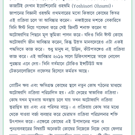
কাজটিই দেখান ইয়োশিনোরি ওহশুমি (Yoshinori Ohsumi)।
জাপানের বিজ্ঞানী ওহশুমি প্রথমবারের মতো কিভাবে কোষের ভিতর
এই প্রক্রিয়া চলে তা আবিষ্কার করেন। নব্বইয়ের দশকে বেকারিতে
তিনি ঈস্ট নিয়ে গবেষনা করে সেই জিনটি শনাক্ত করেন যা
অটোফ্যাগির পিছনে মূল ভূমিকা পালন করে। যদিও তিনি ঈস্ট কোষে
অটোফ্যাগি জীন আবিষ্কার করেন, কিন্তু উন্নত মানবদেহেও এটা একই
পদ্ধতিতে কাজ করে। শুধু মানুষ না, উদ্ভিদ, কীটপতঙ্গেও এই প্রক্রিয়া
কাজ করে। এই আবিষ্কার ২০১৬ সালে চিকিৎসাশাস্ত্রে তাকে নোবেল
পুরষ্কার এনে দেয়। তিনি বর্তমানে টোকিও ইন্সটিউট অভ
টেকনোলোজিতে প্রফেসর হিসেবে কর্মরত আছে।
প্রোটিন ক্ষয় এবং ক্ষতিগ্রস্ত কোষের স্থলে নতুন কোষ গঠনের মাধ্যমে
অটোফ্যাগি প্রক্রিয়া পরিচালিত হয়। এটা দেহের স্বাভাবিক প্রক্রিয়া।
কোষ যখন মৃতপ্রায় অবস্থায় চলে যায় তখন অটোফ্যাগি প্রক্রিয়া
ত্বরাণ্বিত হয় এবং এর পরিসর বাড়ে। এ প্রক্রিয়ায় কোষ তার মধ্যে
থেকে যাওয়া বর্জ্য ব্যবহার করে মেরামত প্রক্রিয়া পরিচালনার শক্তি
উৎপাদন করে। এক্ষেত্রে কোষের এই উপাদানের পচন ও
পুনঃব্যবহারের বিষয়টি অনেকটা কোষের নিজেকে নিজে খেয়ে ফেলার