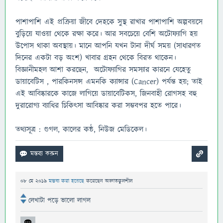
পাশাপাশি এই প্রক্রিয়া জীবে দেহকে সুস্থ রাখার পাশাপাশি অল্পবয়সে
বুড়িয়ে যাওয়া থেকে রক্ষা করে। আর সবচেয়ে বেশি অটোফ্যাগি হয়
উপোস থাকা অবস্থায়। মানে আপনি যখন টানা দীর্ঘ সময় (সাধারণত
দিনের একটা বড় অংশ) খাবার গ্রহন থেকে বিরত থাকেন।
বিজ্ঞানীমহল আশা করছেন, অটোফ্যাগির সমস্যার কারনে যেহেতু
ডায়াবেটিস , পারকিনসন্স এমনকি ক্যান্সার (Cancer) পর্যন্ত হয়; তাই
এই আবিষ্কারকে কাজে লাগিয়ে ডায়াবেটিকস, জিনবাহী রোগসহ বহু
দুরারোগ্য ব্যাধির চিকিৎসা আবিষ্কার করা সম্ভবপর হতে পারে।
তথ্যসূত্র : গুগল, কালের কন্ঠ, নিউজ মেডিকেল।
08 মে 2019
মন্তব্য করা হয়েছে
করেছেন
অজ্ঞাতকুলশীল
লেখাটা পড়ে ভালো লাগল