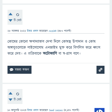
0
টি ভোট
28 নভেম্বর 2022
উত্তর প্রদান
করেছেন
rom94
(
380
পয়েন্ট)
কোষের কোনো ক্ষখাদ্যাভাব দেখা দিলে কোষস্থ উপাদান ও কোষ
অঙ্গাণুগুলোকে লাইসোসোম এনজাইম মুক্ত করে বিগলিত করে ধ্বংস
করে দেয়। এ প্রক্রিয়াকে
অটোফ্যাগি
বা স্ব-গ্রাস বলে।
0
টি ভোট
10 জানুয়ারি 2023
উত্তর প্রদান
করেছেন
Saad zaman
(
4,150
পয়েন্ট)