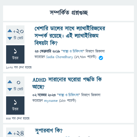
সম্পর্কিত প্রশ্নগুচ্ছ
খেশারি ডালের সাথে ল্যাথাইরিজমের
+20
সম্পর্ক রয়েছে। এই ল্যাথাইরিজম
টি ভোট
বিষয়টা কি?
1
23 ফেব্রুয়ারি 2019
"
স্বাস্থ্য ও চিকিৎসা
" বিভাগে
জিজ্ঞাসা
করেছেন
Sadia Chowdhury
(
17,760
পয়েন্ট)
উত্তর
1,072
বার দেখা হয়েছে
ADHD সারানোর ঘরোয়া পদ্ধতি কি
0
আছে?
টি ভোট
02 নভেম্বর 2023
"
স্বাস্থ্য ও চিকিৎসা
" বিভাগে
জিজ্ঞাসা
1
করেছেন
myname
(
120
পয়েন্ট)
উত্তর
424
বার দেখা হয়েছে
সুপারবাগ কি?
+24