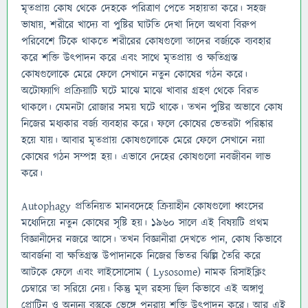
মৃতপ্রায় কোষ থেকে দেহকে পরিত্রাণ পেতে সহায়তা করে। সহজ
ভাষায়, শরীরে খাদ্যে বা পুষ্টির ঘাটতি দেখা দিলে অথবা বিরুপ
পরিবেশে টিকে থাকতে শরীরের কোষগুলো তাদের বর্জ্যকে ব্যবহার
করে শক্তি উৎপাদন করে এবং সাথে মৃতপ্রায় ও ক্ষতিগ্রস্ত
কোষগুলোকে মেরে ফেলে সেখানে নতুন কোষের গঠন করে।
অটোফ্যাগি প্রক্রিয়াটি ঘটে মাঝে মাঝে খাবার গ্রহণ থেকে বিরত
থাকলে। যেমনটা রোজার সময় ঘটে থাকে। তখন পুষ্টির অভাবে কোষ
নিজের মধ্যকার বর্জ্য ব্যবহার করে। ফলে কোষের ভেতরটা পরিষ্কার
হয়ে যায়। আবার মৃতপ্রায় কোষগুলোকে মেরে ফেলে সেখানে নয়া
কোষের গঠন সম্পন্ন হয়। এভাবে দেহের কোষগুলো নবজীবন লাভ
করে।
Autophagy প্রতিনিয়ত মানবদেহে ক্রিয়াহীন কোষগুলো ধ্বংসের
মধ্যেদিয়ে নতুন কোষের সৃষ্টি হয়। ১৯৬০ সালে এই বিষয়টি প্রথম
বিজ্ঞানীদের নজরে আসে। তখন বিজ্ঞানীরা দেখতে পান, কোষ কিভাবে
আবর্জনা বা ক্ষতিগ্রস্ত উপাদানকে নিজের ভিতর ঝিল্লি তৈরি করে
আটকে ফেলে এবং লাইসোসোম ( Lysosome) নামক রিসাইক্লিং
চেম্বারে তা সরিয়ে নেয়। কিন্তু মূল রহস্য ছিল কিভাবে এই অঙ্গাণু
প্রোটিন ও অন্যন্য বস্তুকে ভেঙ্গে পুনরায় শক্তি উৎপাদন করে। আর এই