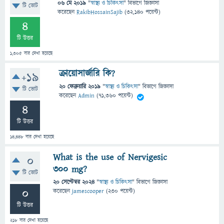
06 মে 2019
"
স্বাস্থ্য ও চিকিৎসা
" বিভাগে
জিজ্ঞাসা
টি ভোট
করেছেন
RakibHossainSajib
(
32,140
পয়েন্ট)
4
টি উত্তর
1,305
বার দেখা হয়েছে
ক্রায়োসার্জারি কি?
+19
20 ফেব্রুয়ারি 2019
"
স্বাস্থ্য ও চিকিৎসা
" বিভাগে
জিজ্ঞাসা
টি ভোট
করেছেন
Admin
(
71,360
পয়েন্ট)
4
টি উত্তর
14,448
বার দেখা হয়েছে
What is the use of Nervigesic
0
300 mg?
টি ভোট
20 সেপ্টেম্বর 2024
"
স্বাস্থ্য ও চিকিৎসা
" বিভাগে
জিজ্ঞাসা
0
করেছেন
jamescooper
(
230
পয়েন্ট)
টি উত্তর
218
বার দেখা হয়েছে