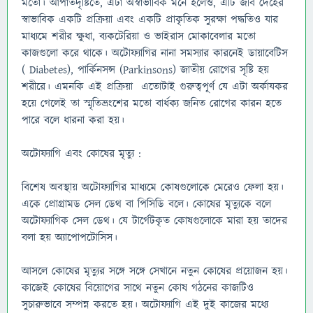
মতো। আপাতদৃষ্টিতে, এটা অস্বাভাবিক মনে হলেও, এটি জীব দেহের
স্বাভাবিক একটি প্রক্রিয়া এবং একটি প্রাকৃতিক সুরক্ষা পদ্ধতিও যার
মাধ্যমে শরীর ক্ষুধা, ব্যকটেরিয়া ও ভাইরাস মোকাবেলার মতো
কাজগুলো করে থাকে। অটোফ্যাগির নানা সমস্যার কারনেই ডায়াবেটিস
( Diabetes), পার্কিনসন্স (Parkinsons) জাতীয় রোগের সৃষ্টি হয়
শরীরে। এমনকি এই প্রক্রিয়া এতোটাই গুরুত্বপূর্ণ যে এটা অর্কাযকর
হয়ে গেলেই তা স্মৃতিভ্রংশের মতো বার্ধক্য জনিত রোগের কারন হতে
পারে বলে ধারনা করা হয়।
অটোফ্যাগি এবং কোষের মৃত্যু :
বিশেষ অবস্থায় অটোফ্যাগির মাধ্যমে কোষগুলোকে মেরেও ফেলা হয়।
একে প্রোগ্রামড সেল ডেথ বা পিসিডি বলে। কোষের মৃত্যুকে বলে
অটোফ্যাগিক সেল ডেথ। যে টার্গেটকৃত কোষগুলোকে মারা হয় তাদের
বলা হয় অ্যাপোপটোসিস।
আসলে কোষের মৃত্যুর সঙ্গে সঙ্গে সেখানে নতুন কোষের প্রয়োজন হয়।
কাজেই কোষের বিয়োগের সাথে নতুন কোষ গঠনের কাজটিও
সুচারুভাবে সম্পন্ন করতে হয়। অটোফ্যাগি এই দুই কাজের মধ্যে