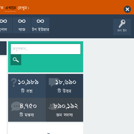
ারিত
এখানে
দেখুন।
পোল
ব্যাজ
টপ ইউজার
লগ ইন
10,989
18,690
টি প্রশ্ন
টি উত্তর
4,750
890,192
টি মন্তব্য
জন সদস্য