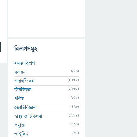
বিভাগসমূহ
সমস্ত বিভাগ
(641)
রসায়ন
(1,035)
পদার্থবিজ্ঞান
(1,830)
জীববিজ্ঞান
(159)
গণিত
(526)
জ্যোতির্বিজ্ঞান
(1,989)
স্বাস্থ্য ও চিকিৎসা
(736)
প্রযুক্তি
(67)
আইকিউ