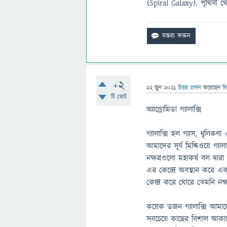
(Spiral Galaxy). পৃথিবী 
+2
22 জুন 2021
উত্তর প্রদান
করেছেন
ব
টি ভোট
অ্যান্ড্রোমিডা গ্যালাক্সি
গ্যালাক্সি হল গ্যাস, ধূলিক
আমাদের সূর্য মিল্কিওয়ে গ্যাল
নক্ষত্রগুলো মহাকর্ষ বল দ্ব
এর কেন্দ্রে অবস্থান করে এক
কেন্দ্র করে ঘোরে তেমনি নক্
কয়েক ডজন গ্যালাক্সি আমাদে
সবচেয়ে কাছের বিশাল আকারের সর