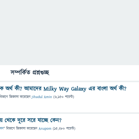
সম্পর্কিত প্রশ্নগুচ্ছ
িক অর্থ কী? আমাদের Milky Way Galaxy এর বাংলা অর্থ কী?
বিভাগে
জিজ্ঞাসা
করেছেন
Jihadul Amin
(
6,150
পয়েন্ট)
কিওয়ে থেকে দূরে সরে যাচ্ছে কেন?
্ঞান
" বিভাগে
জিজ্ঞাসা
করেছেন
Anupom
(
15,280
পয়েন্ট)