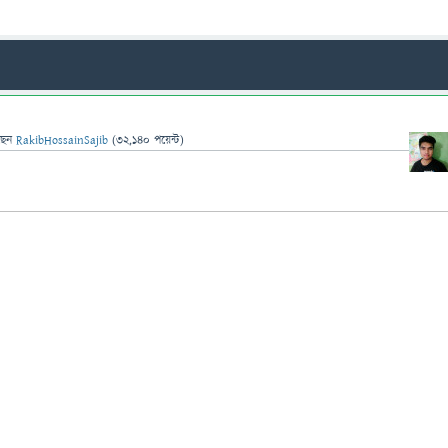
ছেন
RakibHossainSajib
(
32,140
পয়েন্ট)