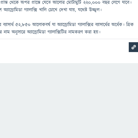
্রান্ত থেকে অপর প্রান্তে যেতে আলোর মোটামুটি ২২০,০০০ বছর লেগে যাবে।
্যান্ড্রোমিডা গ্যালাক্সি খালি চোখে দেখা যায়, যথেষ্ট উজ্জ্বল।
যাসার্ধ ৫২,৮৫০ আলোকবর্ষ যা অ্যান্ড্রোমিডা গ্যালাক্সির ব্যাসার্ধের অর্ধেক। গ্রিক
াম অনুসারে অ্যান্ড্রোমিডা গ্যালাক্সিটির নামকরণ করা হয়।