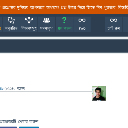
তির প্রশ্নোত্তর দুনিয়ায় আপনাকে স্বাগতম! প্রশ্ন-উত্তর দিয়ে জিতে নিন পুরস্কার, বিস্ত
!
অনুত্তরিত
বিভাগসমূহ
সদস্যবৃন্দ
প্রশ্ন করুন
FAQ
চ্যাট রুম
jib
(
32,140
পয়েন্ট)
প্রশ্নোত্তরটি শেয়ার করুন