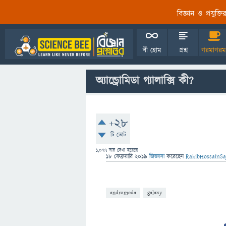
বিজ্ঞান ও প্রযুক্
বী হোম
প্রশ্ন
গরমাগরম
অ্যান্ড্রোমিডা গ্যালাক্সি কী?
+28
টি ভোট
1,077
বার দেখা হয়েছে
18 ফেব্রুয়ারি 2019
জিজ্ঞাসা
করেছেন
RakibHossainSa
andromeda
galaxy