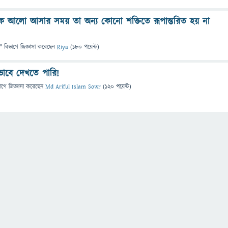
 থেকে আলো আসার সময় তা অন্য কোনো শক্তিতে রূপান্তরিত হয় না
" বিভাগে
জিজ্ঞাসা
করেছেন
Riya
(
180
পয়েন্ট)
িভাবে দেখতে পারি!
াগে
জিজ্ঞাসা
করেছেন
Md Ariful Islam Sowr
(
120
পয়েন্ট)