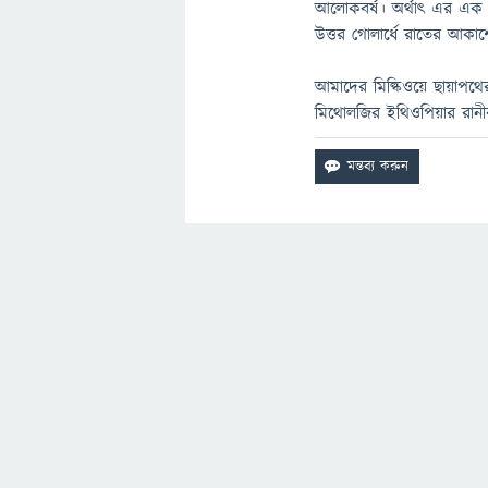
আলোকবর্ষ। অর্থাৎ এর এক প
উত্তর গোলার্ধে রাতের আকাশে অ
আমাদের মিল্কিওয়ে ছায়াপথের ব্
মিথোলজির ইথিওপিয়ার রানীর ন