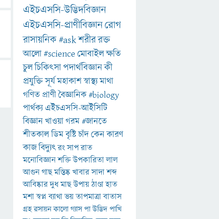
এইচএসসি-উদ্ভিদবিজ্ঞান
এইচএসসি-প্রাণীবিজ্ঞান
রোগ
রাসায়নিক
#ask
শরীর
রক্ত
আলো
#science
মোবাইল
ক্ষতি
চুল
চিকিৎসা
পদার্থবিজ্ঞান
কী
প্রযুক্তি
সূর্য
মহাকাশ
স্বাস্থ্য
মাথা
গণিত
প্রাণী
বৈজ্ঞানিক
#biology
পার্থক্য
এইচএসসি-আইসিটি
বিজ্ঞান
খাওয়া
গরম
#জানতে
শীতকাল
ডিম
বৃষ্টি
চাঁদ
কেন
কারণ
কাজ
বিদ্যুৎ
রং
সাপ
রাত
মনোবিজ্ঞান
শক্তি
উপকারিতা
লাল
আগুন
গাছ
মস্তিষ্ক
খাবার
সাদা
শব্দ
আবিষ্কার
দুধ
মাছ
উপায়
ঠাণ্ডা
হাত
মশা
স্বপ্ন
ব্যাথা
ভয়
তাপমাত্রা
বাতাস
গ্রহ
রসায়ন
কালো
গ্যাস
পা
উদ্ভিদ
পাখি