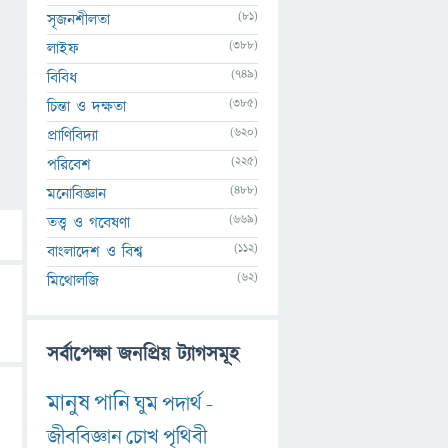
(81)
সৃজনশীলতা
(388)
লাইফ
(749)
বিবিধ
(385)
চিন্তা ও দক্ষতা
(620)
প্রাণিবিদ্যা
(225)
পরিবেশ
(488)
মনোবিজ্ঞান
(669)
তত্ত্ব ও গবেষণা
(112)
বাংলাদেশ ও বিশ্ব
(62)
মিথোলজি
সর্বাপেক্ষা জনপ্রিয় ট্যাগসমূহ
মানুষ
পানি
ঘুম
পদার্থ
-
জীববিজ্ঞান
চোখ
পৃথিবী