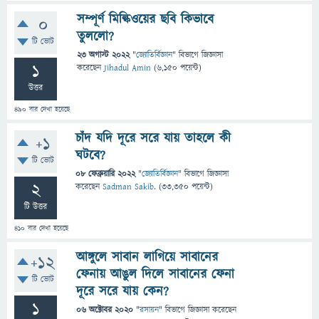
সম্পূর্ণ মিল্কিওয়ের ছবি কিভাবে
0
তুললো?
টি ভোট
23 অগাস্ট 2022
"
জ্যোতির্বিজ্ঞান
" বিভাগে
জিজ্ঞাসা
1
করেছেন
Jihadul Amin
(
6,150
পয়েন্ট)
উত্তর
490
বার দেখা হয়েছে
চাঁদ যদি দূরে সরে যায় তাহলে কী
+1
ঘটবে?
টি ভোট
08 ফেব্রুয়ারি 2022
"
জ্যোতির্বিজ্ঞান
" বিভাগে
জিজ্ঞাসা
2
করেছেন
Sadman Sakib.
(
33,350
পয়েন্ট)
টি উত্তর
410
বার দেখা হয়েছে
আঙ্গুলে সাবান লাগিয়ে সাবানের
+12
ফেনায় আঙুল দিলে সাবানের ফেনা
টি ভোট
দূরে সরে যায় কেন?
1
06 অক্টোবর 2020
"
রসায়ন
" বিভাগে
জিজ্ঞাসা
করেছেন