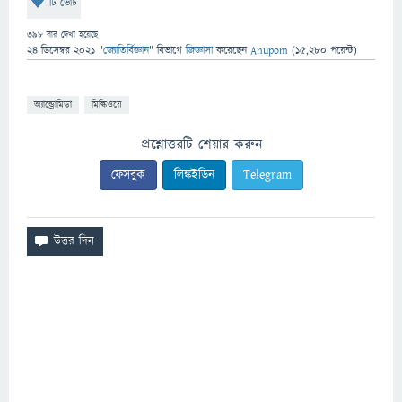
টি ভোট
398
বার দেখা হয়েছে
24 ডিসেম্বর 2021
"
জ্যোতির্বিজ্ঞান
" বিভাগে
জিজ্ঞাসা
করেছেন
Anupom
(
15,280
পয়েন্ট)
অ্যান্ড্রোমিডা
মিল্কিওয়ে
প্রশ্নোত্তরটি শেয়ার করুন
ফেসবুক
লিঙ্কইডিন
Telegram