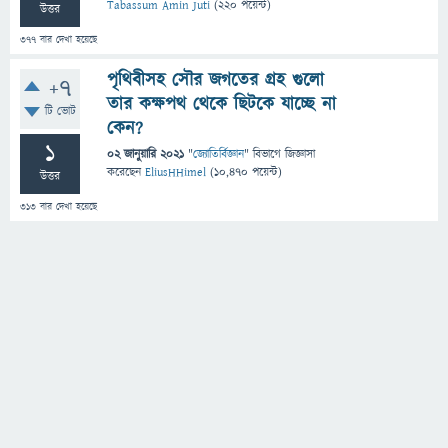
Tabassum Amin Juti
(
220
পয়েন্ট)
উত্তর
377
বার দেখা হয়েছে
পৃথিবীসহ সৌর জগতের গ্রহ গুলো
+7
তার কক্ষপথ থেকে ছিটকে যাচ্ছে না
টি ভোট
কেন?
1
02 জানুয়ারি 2021
"
জ্যোতির্বিজ্ঞান
" বিভাগে
জিজ্ঞাসা
করেছেন
EliusHHimel
(
10,470
পয়েন্ট)
উত্তর
313
বার দেখা হয়েছে