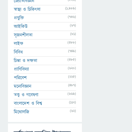
জ্যোতির্বিজ্ঞান
(1,989)
স্বাস্থ্য ও চিকিৎসা
(736)
প্রযুক্তি
(67)
আইকিউ
(81)
সৃজনশীলতা
(388)
লাইফ
(749)
বিবিধ
(385)
চিন্তা ও দক্ষতা
(620)
প্রাণিবিদ্যা
(225)
পরিবেশ
(487)
মনোবিজ্ঞান
(669)
তত্ত্ব ও গবেষণা
(112)
বাংলাদেশ ও বিশ্ব
(62)
মিথোলজি