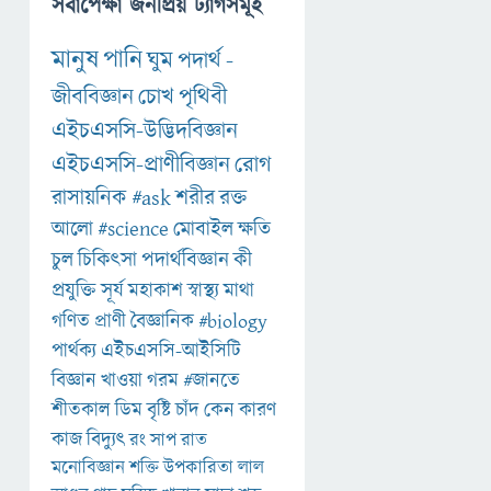
সর্বাপেক্ষা জনপ্রিয় ট্যাগসমূহ
মানুষ
পানি
ঘুম
পদার্থ
-
জীববিজ্ঞান
চোখ
পৃথিবী
এইচএসসি-উদ্ভিদবিজ্ঞান
এইচএসসি-প্রাণীবিজ্ঞান
রোগ
রাসায়নিক
#ask
শরীর
রক্ত
আলো
#science
মোবাইল
ক্ষতি
চুল
চিকিৎসা
পদার্থবিজ্ঞান
কী
প্রযুক্তি
সূর্য
মহাকাশ
স্বাস্থ্য
মাথা
গণিত
প্রাণী
বৈজ্ঞানিক
#biology
পার্থক্য
এইচএসসি-আইসিটি
বিজ্ঞান
খাওয়া
গরম
#জানতে
শীতকাল
ডিম
বৃষ্টি
চাঁদ
কেন
কারণ
কাজ
বিদ্যুৎ
রং
সাপ
রাত
মনোবিজ্ঞান
শক্তি
উপকারিতা
লাল