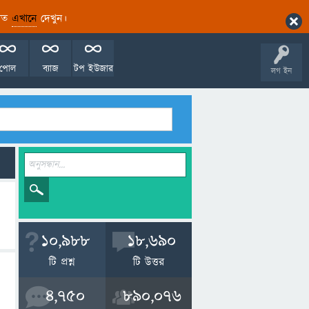
ারিত
এখানে
দেখুন।
পোল
ব্যাজ
টপ ইউজার
লগ ইন
10,988
18,690
টি প্রশ্ন
টি উত্তর
4,750
890,076