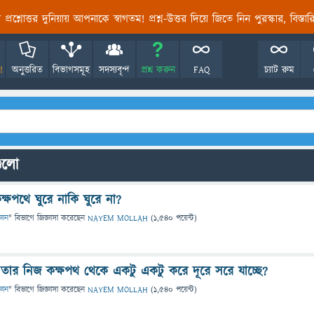
তির প্রশ্নোত্তর দুনিয়ায় আপনাকে স্বাগতম! প্রশ্ন-উত্তর দিয়ে জিতে নিন পুরস্কার, বিস্ত
!
অনুত্তরিত
বিভাগসমূহ
সদস্যবৃন্দ
প্রশ্ন করুন
FAQ
চ্যাট রুম
গুলো
ক্ষপথে ঘুরে নাকি ঘুরে না?
্ঞান
" বিভাগে
জিজ্ঞাসা
করেছেন
NAYEM MOLLAH
(
1,540
পয়েন্ট)
 তার নিজ কক্ষপথ থেকে একটু একটু করে দূরে সরে যাচ্ছে?
্ঞান
" বিভাগে
জিজ্ঞাসা
করেছেন
NAYEM MOLLAH
(
1,540
পয়েন্ট)