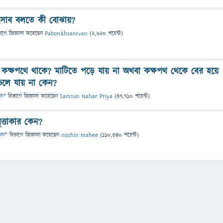
িসাব বলতে কী বোঝায়?
ভাগে
জিজ্ঞাসা
করেছেন
PabonAhsanIvan
(
2,620
পয়েন্ট)
ে কক্ষপথে থাকে? মাটিতে পড়ে যায় না অথবা কক্ষপথ থেকে বের হয়ে
লে যায় না কেন?
ান
" বিভাগে
জিজ্ঞাসা
করেছেন
Samsun Nahar Priya
(
47,710
পয়েন্ট)
ৃত্তাকার কেন?
ঞান
" বিভাগে
জিজ্ঞাসা
করেছেন
noshin mahee
(
110,340
পয়েন্ট)