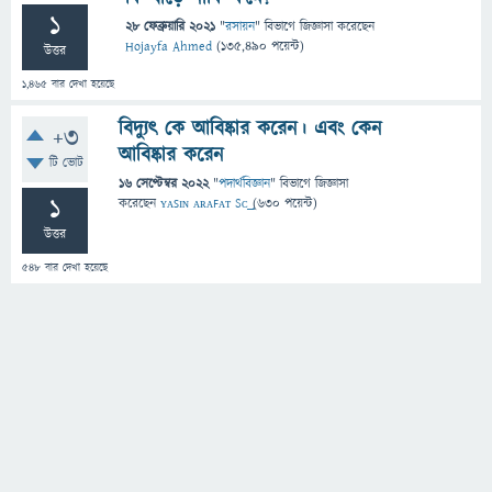
1
28 ফেব্রুয়ারি 2021
"
রসায়ন
" বিভাগে
জিজ্ঞাসা
করেছেন
Hojayfa Ahmed
(
135,490
পয়েন্ট)
উত্তর
1,465
বার দেখা হয়েছে
বিদ্যুৎ কে আবিষ্কার করেন। এবং কেন
+3
আবিষ্কার করেন
টি ভোট
16 সেপ্টেম্বর 2022
"
পদার্থবিজ্ঞান
" বিভাগে
জিজ্ঞাসা
1
করেছেন
ʏᴀꜱɪɴ ᴀʀᴀꜰᴀᴛ Sᴄ͢͢͢
(
630
পয়েন্ট)
উত্তর
548
বার দেখা হয়েছে