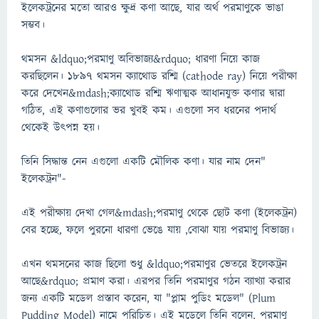
ইলেকট্রনের মতো আরও ক্ষুদ্র কণা আছে, যার অর্থ পরমাণুকে ভাঙা
সম্ভব।
থমসন &ldquo;পরমাণু অবিভাজ্য&rdquo; ধারণা নিয়ে কাজ
করছিলেন। ১৮৯৭ থমসন ক্যাথোড রশ্মি (cathode ray) নিয়ে পরীক্ষা
করে দেখেন&mdash;ক্যাথোড রশ্মি ঋণাত্মক আধানযুক্ত কণার দ্বারা
গঠিত, এই কণাগুলোর ভর খুবই কম। এগুলো সব ধরনের পদার্থ
থেকেই উৎপন্ন হয়।
তিনি সিদ্ধান্ত নেন এগুলো একটি মৌলিক কণা। যার নাম দেন"
ইলেকট্রন"-
এই পরীক্ষায় দেখা গেল&mdash;পরমাণু থেকে ছোট কণা (ইলেকট্রন)
বের হচ্ছে, ফলে পুরনো ধারণা ভেঙে যায় ,বোঝা যায় পরমাণু বিভাজ্য।
এখন থমসনের কাজ ছিলো শুধু &ldquo;পরমাণুর ভেতরে ইলেকট্রন
আছে&rdquo; প্রমাণ করা। এরপর তিনি পরমাণুর গঠন ব্যাখ্যা করার
জন্য একটি মডেল প্রস্তাব করেন, যা "প্লাম পুডিং মডেল" (Plum
Pudding Model) নামে পরিচিত। এই মডেলে তিনি বলেন, পরমাণু