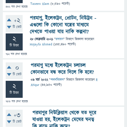
Taseen Alam
(
8,590
পয়েন্ট)
432
বার দেখা হয়েছে
পরমাণু, ইলেকট্রন, প্রোটন, নিউট্রন -
+2
এগুলো কি কোনো যন্ত্রের মাধ্যমে
টি ভোট
দেখতে পাওয়া যায় নাকি কল্পনা?
2
28 ফেব্রুয়ারি 2021
"
রসায়ন
" বিভাগে
জিজ্ঞাসা
করেছেন
Hojayfa Ahmed
(
135,490
পয়েন্ট)
টি উত্তর
712
বার দেখা হয়েছে
পরমাণু মধ্যে ইলেকট্রন চলাচল
0
কোনভাবে বন্ধ করে দিলে কি হবে?
টি ভোট
09 মার্চ 2022
"
পদার্থবিজ্ঞান
" বিভাগে
জিজ্ঞাসা
করেছেন
R
2
Atiqur
(
43,950
পয়েন্ট)
টি উত্তর
753
বার দেখা হয়েছে
পরমাণুর নিউক্লিয়াস থেকে যত দূরে
+3
যাওয়া হয়, ইলেকট্রন মেঘের ঘনত্ব
টি ভোট
কি বাড়ে নাকি কমে?