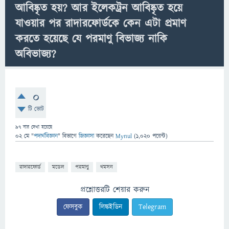
আবিষ্কৃত হয়? আর ইলেকট্রন আবিষ্কৃত হয়ে
যাওয়ার পর রাদারফোর্ডকে কেন এটা প্রমাণ
করতে হয়েছে যে পরমাণু বিভাজ্য নাকি
অবিভাজ্য?
0
টি ভোট
97
বার দেখা হয়েছে
02 মে
"
পদার্থবিজ্ঞান
" বিভাগে
জিজ্ঞাসা
করেছেন
Mynul
(
1,020
পয়েন্ট)
রাদারফোর্ড
মডেল
পরমাণু
থমসন
প্রশ্নোত্তরটি শেয়ার করুন
ফেসবুক
লিঙ্কইডিন
Telegram