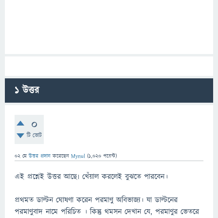
1
উত্তর
0
টি ভোট
02 মে
উত্তর প্রদান
করেছেন
Mynul
(
1,020
পয়েন্ট)
এই প্রশ্নেই উত্তর আছে৷ খেঁয়াল করলেই বুঝতে পারবেন।
প্রথমত ডাল্টন ঘোষণা করেন পরমাণু অবিভাজ্য। যা ডাল্টনের
পরমাণুবাদ নামে পরিচিত । কিন্তু থমসন দেখান যে, পরমাণুর ভেতরে