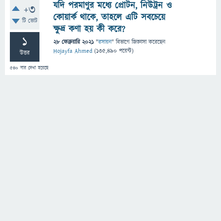
যদি পরমাণুর মধ্যে প্রোটন, নিউট্রন ও
+3
কোয়ার্ক থাকে, তাহলে এটি সবচেয়ে
টি ভোট
ক্ষুদ্র কণা হয় কী করে?
1
28 ফেব্রুয়ারি 2021
"
রসায়ন
" বিভাগে
জিজ্ঞাসা
করেছেন
Hojayfa Ahmed
(
135,490
পয়েন্ট)
উত্তর
540
বার দেখা হয়েছে