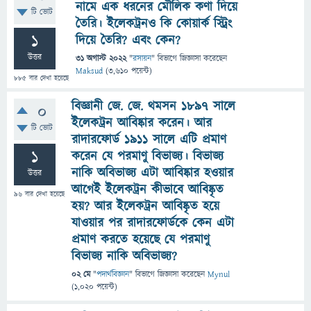
নামে এক ধরনের মৌলিক কণা দিয়ে
টি ভোট
তৈরি। ইলেকট্রনও কি কোয়ার্ক স্ট্রিং
1
দিয়ে তৈরি? এবং কেন?
উত্তর
31 অগাস্ট 2022
"
রসায়ন
" বিভাগে
জিজ্ঞাসা
করেছেন
Maksud
(
3,610
পয়েন্ট)
885
বার দেখা হয়েছে
বিজ্ঞানী জে. জে. থমসন ১৮৯৭ সালে
0
ইলেকট্রন আবিষ্কার করেন। আর
টি ভোট
রাদারফোর্ড ১৯১১ সালে এটি প্রমাণ
1
করেন যে পরমাণু বিভাজ্য। বিভাজ্য
নাকি অবিভাজ্য এটা আবিষ্কার হওয়ার
উত্তর
আগেই ইলেকট্রন কীভাবে আবিষ্কৃত
96
বার দেখা হয়েছে
হয়? আর ইলেকট্রন আবিষ্কৃত হয়ে
যাওয়ার পর রাদারফোর্ডকে কেন এটা
প্রমাণ করতে হয়েছে যে পরমাণু
বিভাজ্য নাকি অবিভাজ্য?
02 মে
"
পদার্থবিজ্ঞান
" বিভাগে
জিজ্ঞাসা
করেছেন
Mynul
(
1,020
পয়েন্ট)