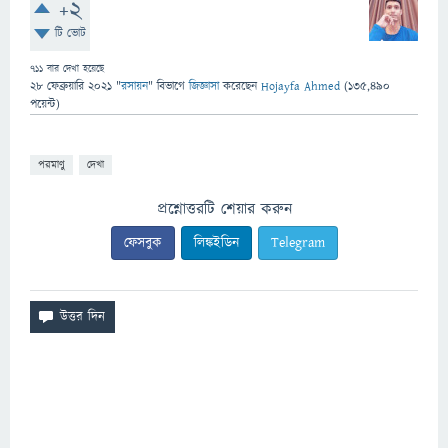
+2
টি ভোট
711
বার দেখা হয়েছে
28 ফেব্রুয়ারি 2021
"
রসায়ন
" বিভাগে
জিজ্ঞাসা
করেছেন
Hojayfa Ahmed
(
135,490
পয়েন্ট)
পরমাণু
দেখা
প্রশ্নোত্তরটি শেয়ার করুন
ফেসবুক
লিঙ্কইডিন
Telegram