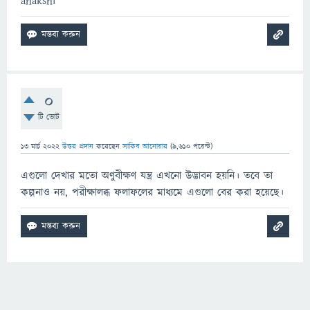
anakshi
0
টি ভোট
13 মার্চ 2022
উত্তর প্রদান
করেছেন
সাকিব আনোয়ার
(
9,610
পয়েন্ট)
এগুলো দেখার মতো অণুবীক্ষণ যন্ত্র এখনো উদ্ভাবন হয়নি। তবে তা
কল্পনাও নয়, পরীক্ষালব্ধ ফলাফলের মাধ্যমে এগুলো বের করা হয়েছে।