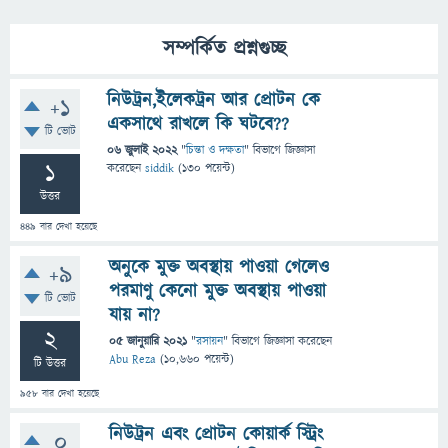
সম্পর্কিত প্রশ্নগুচ্ছ
নিউট্রন,ইলেকট্রন আর প্রোটন কে
+1
একসাথে রাখলে কি ঘটবে??
টি ভোট
06 জুলাই 2022
"
চিন্তা ও দক্ষতা
" বিভাগে
জিজ্ঞাসা
1
করেছেন
siddik
(
130
পয়েন্ট)
উত্তর
449
বার দেখা হয়েছে
অনুকে মুক্ত অবস্থায় পাওয়া গেলেও
+9
পরমাণু কেনো মুক্ত অবস্থায় পাওয়া
টি ভোট
যায় না?
2
05 জানুয়ারি 2021
"
রসায়ন
" বিভাগে
জিজ্ঞাসা
করেছেন
Abu Reza
(
10,660
পয়েন্ট)
টি উত্তর
958
বার দেখা হয়েছে
নিউট্রন এবং প্রোটন কোয়ার্ক স্ট্রিং
0