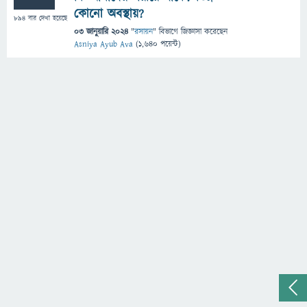
কোনো অবস্থায়?
894
বার দেখা হয়েছে
03 জানুয়ারি 2024
"
রসায়ন
" বিভাগে
জিজ্ঞাসা
করেছেন
Asniya Ayub Ava
(
1,640
পয়েন্ট)