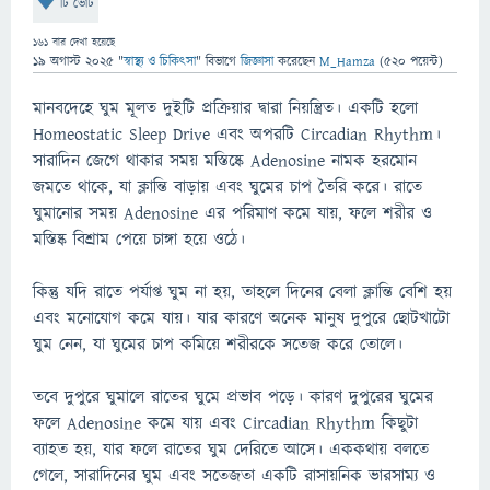
টি ভোট
161
বার দেখা হয়েছে
19 অগাস্ট 2025
"
স্বাস্থ্য ও চিকিৎসা
" বিভাগে
জিজ্ঞাসা
করেছেন
M_Hamza
(
520
পয়েন্ট)
মানবদেহে ঘুম মূলত দুইটি প্রক্রিয়ার দ্বারা নিয়ন্ত্রিত। একটি হলো
Homeostatic Sleep Drive এবং অপরটি Circadian Rhythm।
সারাদিন জেগে থাকার সময় মস্তিষ্কে Adenosine নামক হরমোন
জমতে থাকে, যা ক্লান্তি বাড়ায় এবং ঘুমের চাপ তৈরি করে। রাতে
ঘুমানোর সময় Adenosine এর পরিমাণ কমে যায়, ফলে শরীর ও
মস্তিষ্ক বিশ্রাম পেয়ে চাঙ্গা হয়ে ওঠে।
কিন্তু যদি রাতে পর্যাপ্ত ঘুম না হয়, তাহলে দিনের বেলা ক্লান্তি বেশি হয়
এবং মনোযোগ কমে যায়। যার কারণে অনেক মানুষ দুপুরে ছোটখাটো
ঘুম নেন, যা ঘুমের চাপ কমিয়ে শরীরকে সতেজ করে তোলে।
তবে দুপুরে ঘুমালে রাতের ঘুমে প্রভাব পড়ে। কারণ দুপুরের ঘুমের
ফলে Adenosine কমে যায় এবং Circadian Rhythm কিছুটা
ব্যাহত হয়, যার ফলে রাতের ঘুম দেরিতে আসে। এককথায় বলতে
গেলে, সারাদিনের ঘুম এবং সতেজতা একটি রাসায়নিক ভারসাম্য ও