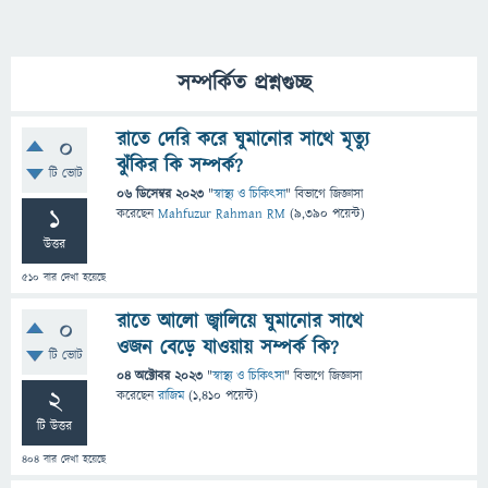
সম্পর্কিত প্রশ্নগুচ্ছ
রাতে দেরি করে ঘুমানোর সাথে মৃত্যু
0
ঝুঁকির কি সম্পর্ক?
টি ভোট
06 ডিসেম্বর 2023
"
স্বাস্থ্য ও চিকিৎসা
" বিভাগে
জিজ্ঞাসা
1
করেছেন
Mahfuzur Rahman RM
(
9,390
পয়েন্ট)
উত্তর
510
বার দেখা হয়েছে
রাতে আলো জ্বালিয়ে ঘুমানোর সাথে
0
ওজন বেড়ে যাওয়ায় সম্পর্ক কি?
টি ভোট
04 অক্টোবর 2023
"
স্বাস্থ্য ও চিকিৎসা
" বিভাগে
জিজ্ঞাসা
2
করেছেন
রাজিম
(
1,410
পয়েন্ট)
টি উত্তর
404
বার দেখা হয়েছে