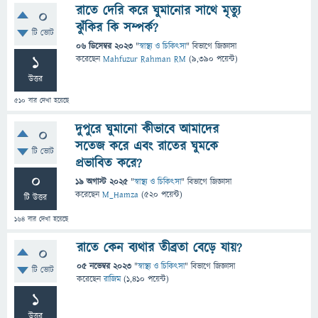
রাতে দেরি করে ঘুমানোর সাথে মৃত্যু
0
ঝুঁকির কি সম্পর্ক?
টি ভোট
06 ডিসেম্বর 2023
"
স্বাস্থ্য ও চিকিৎসা
" বিভাগে
জিজ্ঞাসা
1
করেছেন
Mahfuzur Rahman RM
(
9,390
পয়েন্ট)
উত্তর
510
বার দেখা হয়েছে
দুপুরে ঘুমানো কীভাবে আমাদের
0
সতেজ করে এবং রাতের ঘুমকে
টি ভোট
প্রভাবিত করে?
0
19 অগাস্ট 2025
"
স্বাস্থ্য ও চিকিৎসা
" বিভাগে
জিজ্ঞাসা
করেছেন
M_Hamza
(
520
পয়েন্ট)
টি উত্তর
164
বার দেখা হয়েছে
রাতে কেন ব্যথার তীব্রতা বেড়ে যায়?
0
05 নভেম্বর 2023
"
স্বাস্থ্য ও চিকিৎসা
" বিভাগে
জিজ্ঞাসা
টি ভোট
করেছেন
রাজিম
(
1,410
পয়েন্ট)
1
উত্তর