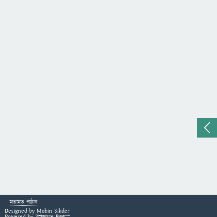
মতামত পাঠান
Designed by
Mobin Sikder
Powered by
Science Bee