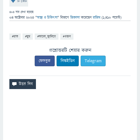
টি ভোট
404
বার দেখা হয়েছে
04 অক্টোবর 2023
"
স্বাস্থ্য ও চিকিৎসা
" বিভাগে
জিজ্ঞাসা
করেছেন
রাজিম
(
1,410
পয়েন্ট)
#রাত
#ঘুম
#আলো_জ্বালিয়ে
#ওজন
প্রশ্নোত্তরটি শেয়ার করুন
ফেসবুক
লিঙ্কইডিন
Telegram