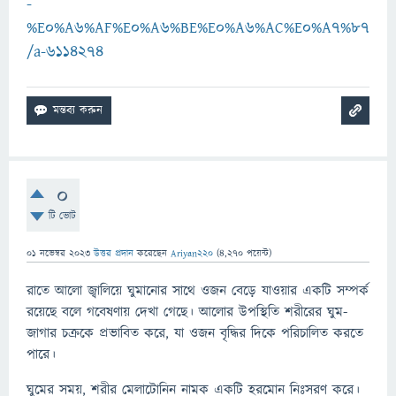
-
%E0%A6%AF%E0%A6%BE%E0%A6%AC%E0%A7%87
/a-6114274
0
টি ভোট
01 নভেম্বর 2023
উত্তর প্রদান
করেছেন
Ariyan220
(
4,270
পয়েন্ট)
রাতে আলো জ্বালিয়ে ঘুমানোর সাথে ওজন বেড়ে যাওয়ার একটি সম্পর্ক
রয়েছে বলে গবেষণায় দেখা গেছে। আলোর উপস্থিতি শরীরের ঘুম-
জাগার চক্রকে প্রভাবিত করে, যা ওজন বৃদ্ধির দিকে পরিচালিত করতে
পারে।
ঘুমের সময়, শরীর মেলাটোনিন নামক একটি হরমোন নিঃসরণ করে।