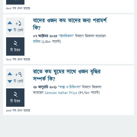
483
বার দেখা হয়েছে
যাদের ওজন কম তাদের জন্য পরামর্শ
+1
কি?
টি ভোট
07 অক্টোবর 2023
"
জীববিজ্ঞান
" বিভাগে
জিজ্ঞাসা
করেছেন
2
রাজিম
(
1,410
পয়েন্ট)
টি উত্তর
706
বার দেখা হয়েছে
রাতে কম ঘুমের সাথে ওজন বৃদ্ধির
+7
সম্পর্ক কি?
টি ভোট
28 জানুয়ারি 2021
"
স্বাস্থ্য ও চিকিৎসা
" বিভাগে
জিজ্ঞাসা
2
করেছেন
Samsun Nahar Priya
(
47,710
পয়েন্ট)
টি উত্তর
984
বার দেখা হয়েছে