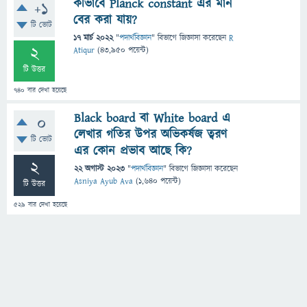
কীভাবে Planck constant এর মান
+1
বের করা যায়?
টি ভোট
17 মার্চ 2022
"
পদার্থবিজ্ঞান
" বিভাগে
জিজ্ঞাসা
করেছেন
R
2
Atiqur
(
43,950
পয়েন্ট)
টি উত্তর
740
বার দেখা হয়েছে
Black board বা White board এ
0
লেখার গতির উপর অভিকর্ষজ ত্বরণ
টি ভোট
এর কোন প্রভাব আছে কি?
2
22 অগাস্ট 2023
"
পদার্থবিজ্ঞান
" বিভাগে
জিজ্ঞাসা
করেছেন
Asniya Ayub Ava
(
1,640
পয়েন্ট)
টি উত্তর
529
বার দেখা হয়েছে