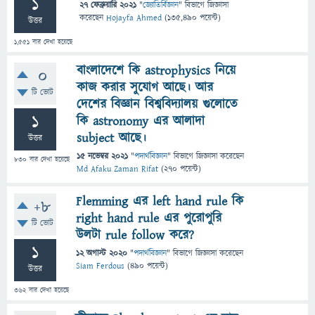
1
27 ফেব্রুয়ারি 2021
"
জ্যোতির্বিজ্ঞান
" বিভাগে
জিজ্ঞাসা
করেছেন
Hojayfa Ahmed
(
135,490
পয়েন্ট)
উত্তর
1,551
বার দেখা হয়েছে
বাংলাদেশে কি astrophysics নিয়ে
0
কাজ করার সুযোগ আছে। আর
টি ভোট
দেশের বিজ্ঞান বিশ্ববিদ্যালয় গুলোতে
1
কি astronomy এর আলাদা
subject আছে।
উত্তর
15 নভেম্বর 2021
"
পদার্থবিজ্ঞান
" বিভাগে
জিজ্ঞাসা
করেছেন
830
বার দেখা হয়েছে
Md Afaku Zaman Rifat
(
270
পয়েন্ট)
Flemming এর left hand rule কি
+8
right hand rule এর পুরোপুরি
টি ভোট
উলটা rule follow করে?
1
12 অগাস্ট 2020
"
পদার্থবিজ্ঞান
" বিভাগে
জিজ্ঞাসা
করেছেন
Siam Ferdous
(
490
পয়েন্ট)
উত্তর
362
বার দেখা হয়েছে