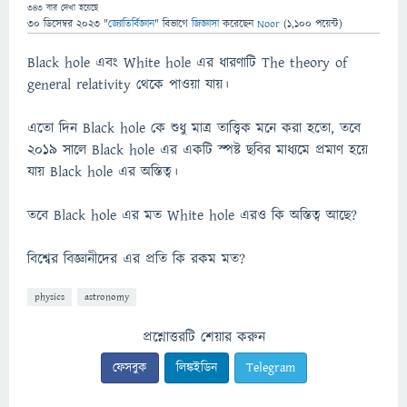
343
বার দেখা হয়েছে
30 ডিসেম্বর 2023
"
জ্যোতির্বিজ্ঞান
" বিভাগে
জিজ্ঞাসা
করেছেন
Noor
(
1,100
পয়েন্ট)
Black hole এবং White hole এর ধারণাটি The theory of
general relativity থেকে পাওয়া যায়।
এতো দিন Black hole কে শুধু মাত্র তাত্ত্বিক মনে করা হতো, তবে
২০১৯ সালে Black hole এর একটি স্পষ্ট ছবির মাধ্যমে প্রমাণ হয়ে
যায় Black hole এর অস্তিত্ব।
তবে Black hole এর মত White hole এরও কি অস্তিত্ব আছে?
বিশ্বের বিজ্ঞানীদের এর প্রতি কি রকম মত?
physics
astronomy
প্রশ্নোত্তরটি শেয়ার করুন
ফেসবুক
লিঙ্কইডিন
Telegram