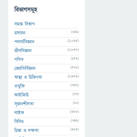
বিভাগসমূহ
সমস্ত বিভাগ
(641)
রসায়ন
(1,035)
পদার্থবিজ্ঞান
(1,830)
জীববিজ্ঞান
(159)
গণিত
(526)
জ্যোতির্বিজ্ঞান
(1,989)
স্বাস্থ্য ও চিকিৎসা
(736)
প্রযুক্তি
(67)
আইকিউ
(81)
সৃজনশীলতা
(388)
লাইফ
(749)
বিবিধ
(385)
চিন্তা ও দক্ষতা