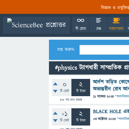
বিজ্ঞান ও প্রযুক্
বী হোম
প্রশ্ন
গরমাগরম!
প্রশ্ন করুন:
#physics ট্যাগধারী সাম্প্রতিক প্র
আর্দশ তড়িত কোষে
0
2
অভ্যন্তরীন রোধ আব
টি ভোট
টি উত্তর
11 নভেম্বর 2024
"
পদার্থবিজ্ঞা
475
বার দেখা হয়েছে
BLACK HOLE এর 
+1
2
04 অক্টোবর 2023
"
পদার্থবিজ্
টি ভোট
টি উত্তর