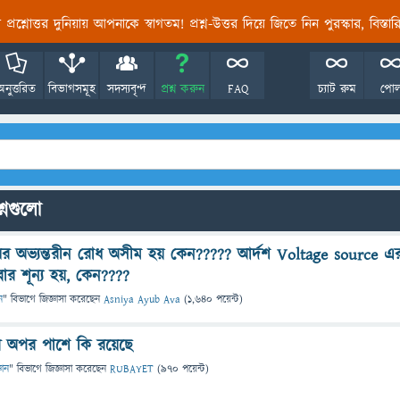
তির প্রশ্নোত্তর দুনিয়ায় আপনাকে স্বাগতম! প্রশ্ন-উত্তর দিয়ে জিতে নিন পুরস্কার, বিস্ত
অনুত্তরিত
বিভাগসমূহ
সদস্যবৃন্দ
প্রশ্ন করুন
FAQ
চ্যাট রুম
পো
শ্নগুলো
র অভ্যন্তরীন রোধ অসীম হয় কেন????? আর্দশ Voltage source এ
ার শূন্য হয়, কেন????
ন
" বিভাগে
জিজ্ঞাসা
করেছেন
Asniya Ayub Ava
(
1,640
পয়েন্ট)
অপর পাশে কি রয়েছে
ঞান
" বিভাগে
জিজ্ঞাসা
করেছেন
RUBAYET
(
970
পয়েন্ট)