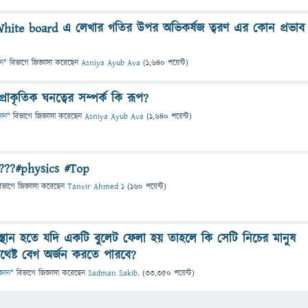
White board এ লেখার গতির উপর অভিকর্ষজ ত্বরণ এর কোন প্রভাব
ান
" বিভাগে
জিজ্ঞাসা
করেছেন
Asniya Ayub Ava
(
1,640
পয়েন্ট)
প্রাকৃতিক ঘনত্বের সম্পর্ক কি রূপ?
ঞান
" বিভাগে
জিজ্ঞাসা
করেছেন
Asniya Ayub Ava
(
1,640
পয়েন্ট)
ে???#physics #Top
িভাগে
জিজ্ঞাসা
করেছেন
Tanvir Ahmed 1
(
160
পয়েন্ট)
্থান হতে যদি একটি বুলেট ফেলা হয় তাহলে কি সেটি নিচের মানুষ
থেষ্ট বেগ অর্জন করতে পারবে?
জ্ঞান
" বিভাগে
জিজ্ঞাসা
করেছেন
Sadman Sakib.
(
33,350
পয়েন্ট)