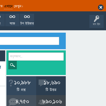
ারিত
এখানে
দেখুন।
ল
ব্যাজ
টপ ইউজার
লগ ইন
র
10,988
18,690
টি প্রশ্ন
টি উত্তর
4,750
890,106