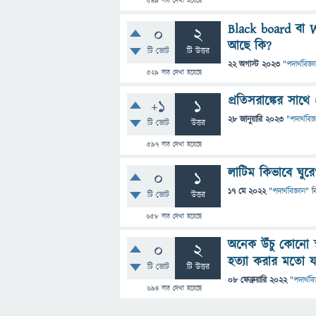
549
বার দেখা হয়েছে
Black board বা 
0
2
আছে কি?
টি ভোট
টি উত্তর
22 অগাস্ট 2023
"
পদার্থবিজ্ঞ
529
বার দেখা হয়েছে
প্রতিসরাঙ্কের সাথে 
+1
1
28 জানুয়ারি 2023
"
পদার্থবিজ্
টি ভোট
উত্তর
597
বার দেখা হয়েছে
লাটিম কিভাবে ঘুর
0
1
17 মে 2022
"
পদার্থবিজ্ঞান
" ব
টি ভোট
উত্তর
658
বার দেখা হয়েছে
অনেক উঁচু কোনো স
0
2
হত্যা করার মতো য
টি ভোট
টি উত্তর
08 ফেব্রুয়ারি 2022
"
পদার্থবি
694
বার দেখা হয়েছে