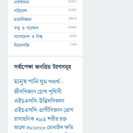
(620)
প্রাণিবিদ্যা
(225)
পরিবেশ
(487)
মনোবিজ্ঞান
(669)
তত্ত্ব ও গবেষণা
(112)
বাংলাদেশ ও বিশ্ব
(62)
মিথোলজি
সর্বাপেক্ষা জনপ্রিয় ট্যাগসমূহ
মানুষ
পানি
ঘুম
পদার্থ
-
জীববিজ্ঞান
চোখ
পৃথিবী
এইচএসসি-উদ্ভিদবিজ্ঞান
এইচএসসি-প্রাণীবিজ্ঞান
রোগ
রাসায়নিক
#ask
শরীর
রক্ত
আলো
#science
মোবাইল
ক্ষতি