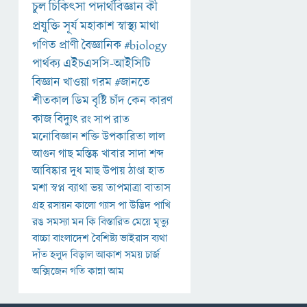
চুল
চিকিৎসা
পদার্থবিজ্ঞান
কী
প্রযুক্তি
সূর্য
মহাকাশ
স্বাস্থ্য
মাথা
গণিত
প্রাণী
বৈজ্ঞানিক
#biology
পার্থক্য
এইচএসসি-আইসিটি
বিজ্ঞান
খাওয়া
গরম
#জানতে
শীতকাল
ডিম
বৃষ্টি
চাঁদ
কেন
কারণ
কাজ
বিদ্যুৎ
রং
সাপ
রাত
মনোবিজ্ঞান
শক্তি
উপকারিতা
লাল
আগুন
গাছ
মস্তিষ্ক
খাবার
সাদা
শব্দ
আবিষ্কার
দুধ
মাছ
উপায়
ঠাণ্ডা
হাত
মশা
স্বপ্ন
ব্যাথা
ভয়
তাপমাত্রা
বাতাস
গ্রহ
রসায়ন
কালো
গ্যাস
পা
উদ্ভিদ
পাখি
রঙ
সমস্যা
মন
কি
বিস্তারিত
মেয়ে
মৃত্যু
বাচ্চা
বাংলাদেশ
বৈশিষ্ট্য
ভাইরাস
ব্যথা
দাঁত
হলুদ
বিড়াল
আকাশ
সময়
চার্জ
অক্সিজেন
গতি
কান্না
আম