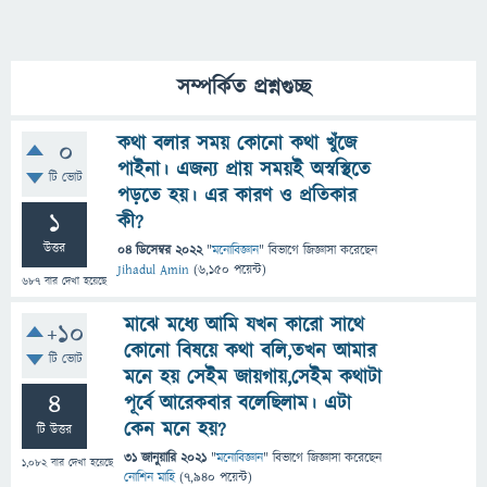
সম্পর্কিত প্রশ্নগুচ্ছ
কথা বলার সময় কোনো কথা খুঁজে
0
পাইনা। এজন্য প্রায় সময়ই অস্বস্থিতে
টি ভোট
পড়তে হয়। এর কারণ ও প্রতিকার
1
কী?
উত্তর
04 ডিসেম্বর 2022
"
মনোবিজ্ঞান
" বিভাগে
জিজ্ঞাসা
করেছেন
Jihadul Amin
(
6,150
পয়েন্ট)
687
বার দেখা হয়েছে
মাঝে মধ্যে আমি যখন কারো সাথে
+10
কোনো বিষয়ে কথা বলি,তখন আমার
টি ভোট
মনে হয় সেইম জায়গায়,সেইম কথাটা
4
পূর্বে আরেকবার বলেছিলাম। এটা
কেন মনে হয়?
টি উত্তর
31 জানুয়ারি 2021
"
মনোবিজ্ঞান
" বিভাগে
জিজ্ঞাসা
করেছেন
1,082
বার দেখা হয়েছে
নোশিন মাহি
(
7,940
পয়েন্ট)