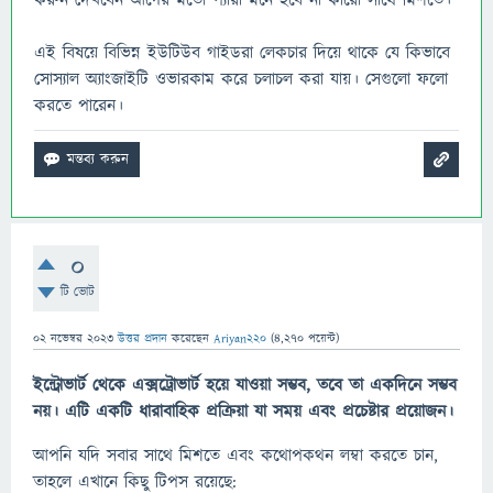
করুন দেখবেন আগের মতো প্যারা মনে হবে না কারো সাথে মিশতে।
এই বিষয়ে বিভিন্ন ইউটিউব গাইডরা লেকচার দিয়ে থাকে যে কিভাবে
সোস্যাল অ্যাংজাইটি ওভারকাম করে চলাচল করা যায়। সেগুলো ফলো
করতে পারেন।
0
টি ভোট
02 নভেম্বর 2023
উত্তর প্রদান
করেছেন
Ariyan220
(
4,270
পয়েন্ট)
ইন্ট্রোভার্ট থেকে এক্সট্রোভার্ট হয়ে যাওয়া সম্ভব, তবে তা একদিনে সম্ভব
নয়। এটি একটি ধারাবাহিক প্রক্রিয়া যা সময় এবং প্রচেষ্টার প্রয়োজন।
আপনি যদি সবার সাথে মিশতে এবং কথোপকথন লম্বা করতে চান,
তাহলে এখানে কিছু টিপস রয়েছে: