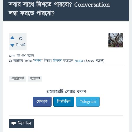
সবার সাথে মিশতে পারবো? Conversation
লম্বা করতে পারবো?
0
টি ভোট
1,230
বার দেখা হয়েছে
19 অক্টোবর 2023
"
লাইফ
" বিভাগে
জিজ্ঞাসা
করেছেন
Nadia
(
4,030
পয়েন্ট)
এক্সট্রোভার্ট
ইন্ট্রোভার্ট
প্রশ্নোত্তরটি শেয়ার করুন
ফেসবুক
লিঙ্কইডিন
Telegram