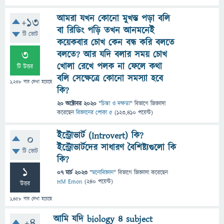
আমরা যখন কোনো মুখস্ত পড়া বলি
+13
বা রিডিং পড়ি তখন আনমনেই
টি ভোট
কয়েকবার চোখ কেন বন্ধ করি বলতে
3
বলতে? আর যদি বলার সময় চোখ
খোলা রেখে পলক না ফেলে কথা
টি উত্তর
বলি সেক্ষেত্রে কোনো সমস্যা হবে
1,238
বার দেখা হয়েছে
কি?
20 অক্টোবর 2020
"
চিন্তা ও দক্ষতা
" বিভাগে
জিজ্ঞাসা
করেছেন
বিজ্ঞানের পোকা ৫
(
123,410
পয়েন্ট)
ইন্ট্রোভার্ট (Introvert) কি?
0
ইন্ট্রোভার্টদের সাধারণ বৈশিষ্ট্যগুলো কি
টি ভোট
কি?
1
07 মার্চ 2023
"
মনোবিজ্ঞান
" বিভাগে
জিজ্ঞাসা
করেছেন
HM Emon
(
240
পয়েন্ট)
উত্তর
1,458
বার দেখা হয়েছে
আমি যদি biology 4 subject
+4