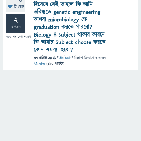
হিসেবে নেই তাহলে কি আমি
টি ভোট
ভবিষ্যতে genetic engineering
2
আথবা microbiology তে
graduation করতে পারবো?
টি উত্তর
Biology 4 subject থাকার কারনে
784
বার দেখা হয়েছে
কি আমার Subject choose করতে
কোন সমস্যা হবে ?
07 এপ্রিল 2021
"
জীববিজ্ঞান
" বিভাগে
জিজ্ঞাসা
করেছেন
Mahim
(
160
পয়েন্ট)