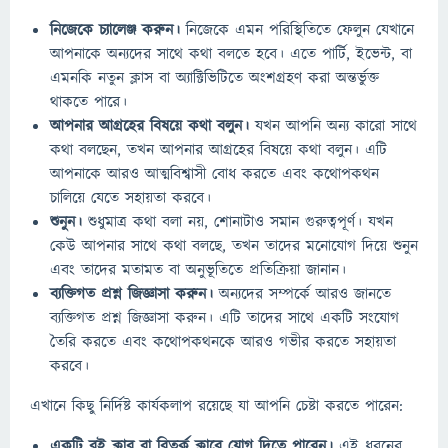
নিজেকে চ্যালেঞ্জ করুন।
নিজেকে এমন পরিস্থিতিতে ফেলুন যেখানে
আপনাকে অন্যদের সাথে কথা বলতে হবে। এতে পার্টি, ইভেন্ট, বা
এমনকি নতুন ক্লাস বা অ্যাক্টিভিটিতে অংশগ্রহণ করা অন্তর্ভুক্ত
থাকতে পারে।
আপনার আগ্রহের বিষয়ে কথা বলুন।
যখন আপনি অন্য কারো সাথে
কথা বলছেন, তখন আপনার আগ্রহের বিষয়ে কথা বলুন। এটি
আপনাকে আরও আত্মবিশ্বাসী বোধ করতে এবং কথোপকথন
চালিয়ে যেতে সহায়তা করবে।
শুনুন।
শুধুমাত্র কথা বলা নয়, শোনাটাও সমান গুরুত্বপূর্ণ। যখন
কেউ আপনার সাথে কথা বলছে, তখন তাদের মনোযোগ দিয়ে শুনুন
এবং তাদের মতামত বা অনুভূতিতে প্রতিক্রিয়া জানান।
ব্যক্তিগত প্রশ্ন জিজ্ঞাসা করুন।
অন্যদের সম্পর্কে আরও জানতে
ব্যক্তিগত প্রশ্ন জিজ্ঞাসা করুন। এটি তাদের সাথে একটি সংযোগ
তৈরি করতে এবং কথোপকথনকে আরও গভীর করতে সহায়তা
করবে।
এখানে কিছু নির্দিষ্ট কার্যকলাপ রয়েছে যা আপনি চেষ্টা করতে পারেন:
একটি বই ক্লাব বা বিতর্ক ক্লাবে যোগ দিতে পারেন।
এই ধরনের