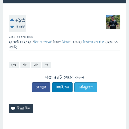
+13
টি ভোট
1,236
বার দেখা হয়েছে
20 অক্টোবর 2020
"
চিন্তা ও দক্ষতা
" বিভাগে
জিজ্ঞাসা
করেছেন
বিজ্ঞানের পোকা ৫
(
123,410
পয়েন্ট)
মুখস্ত
পড়া
চোখ
বন্ধ
প্রশ্নোত্তরটি শেয়ার করুন
ফেসবুক
লিঙ্কইডিন
Telegram