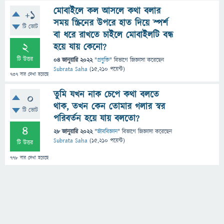
মোবাইলে কল আসলে কথা বলার
+1
সময় স্ক্রিনের উপরে হাত দিয়ে স্পর্শ
টি ভোট
বা ধরে রাখতে চাইলে মোবাইলটি বন্ধ
2
হয়ে যায় কেনো?
টি উত্তর
04 জানুয়ারি 2022
"
প্রযুক্তি
" বিভাগে
জিজ্ঞাসা
করেছেন
Subrata Saha
(
15,210
পয়েন্ট)
737
বার দেখা হয়েছে
তুমি যখন নাক চেপে কথা বলতে
0
থাক, তখন কেন তোমার গলার স্বর
টি ভোট
পরিবর্তন হয়ে যায় বলতো?
4
28 জানুয়ারি 2022
"
জীববিজ্ঞান
" বিভাগে
জিজ্ঞাসা
করেছেন
Subrata Saha
(
15,210
পয়েন্ট)
টি উত্তর
778
বার দেখা হয়েছে