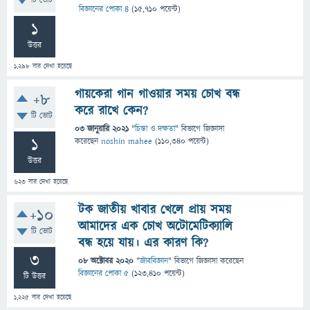
টি ভোট
বিজ্ঞানের পোকা ৪
(
15,710
পয়েন্ট)
1
উত্তর
1,298
বার দেখা হয়েছে
গায়কেরা গান গাওয়ার সময় চোখ বন্ধ
+8
করে রাখে কেন?
টি ভোট
03 জানুয়ারি 2021
"
চিন্তা ও দক্ষতা
" বিভাগে
জিজ্ঞাসা
1
করেছেন
noshin mahee
(
110,340
পয়েন্ট)
উত্তর
623
বার দেখা হয়েছে
টক জাতীয় খাবার খেলে প্রায় সময়
+10
আমাদের এক চোখ অটোমেটিক্যালি
টি ভোট
বন্ধ হয়ে যায়। এর কারণ কি?
3
08 অক্টোবর 2020
"
জীববিজ্ঞান
" বিভাগে
জিজ্ঞাসা
করেছেন
বিজ্ঞানের পোকা ৫
(
123,410
পয়েন্ট)
টি উত্তর
1,225
বার দেখা হয়েছে