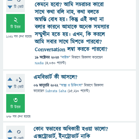
0
কেমনে হবো? আমি সচরাচর কারো
টি ভোট
সাথে কথা বলি নাহ, কথা বলতে
2
অস্বস্তি বোধ হয়। কিন্তু এই কথা না
বলার কারনে আমাকে অনেক সমস্যার
টি উত্তর
সম্মুখীন হতে হয়। এখন, কি করলে
1,231
বার দেখা হয়েছে
আমি সবার সাথে মিশতে পারবো?
Conversation লম্বা করতে পারবো?
19 অক্টোবর 2023
"
লাইফ
" বিভাগে
জিজ্ঞাসা
করেছেন
Nadia
(
4,030
পয়েন্ট)
এমবিভার্ট কী আসলে?
+1
06 জানুয়ারি 2022
"
স্বাস্থ্য ও চিকিৎসা
" বিভাগে
জিজ্ঞাসা
টি ভোট
করেছেন
Subrata Saha
(
15,210
পয়েন্ট)
3
টি উত্তর
678
বার দেখা হয়েছে
কোন স্বভাবের অধিকারী হওয়া ভালো?
0
এক্সট্রোভার্ট, ইনট্রোভার্ট নাকি
টি ভোট