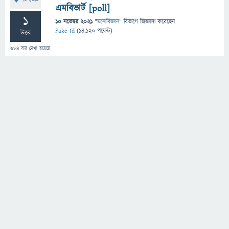
এমবিভার্ট [poll]
1
10 নভেম্বর 2021
"
মনোবিজ্ঞান
" বিভাগে
জিজ্ঞাসা
করেছেন
Fake Id
(
14,120
পয়েন্ট)
উত্তর
684
বার দেখা হয়েছে