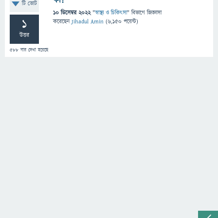
কী?
টি ভোট
10 ডিসেম্বর 2022
"
স্বাস্থ্য ও চিকিৎসা
" বিভাগে
জিজ্ঞাসা
1
করেছেন
Jihadul Amin
(
6,150
পয়েন্ট)
উত্তর
588
বার দেখা হয়েছে