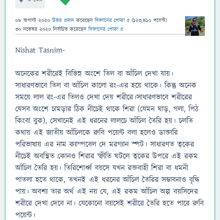
08 অগাস্ট 2020
উত্তর প্রদান
করেছেন
বিজ্ঞানের পোকা ৫
(
123,410
পয়েন্ট)
30 নভেম্বর 2020
নির্বাচিত
করেছেন
বিজ্ঞানের পোকা ৫
Nishat Tasnim-
অনেকের শরীরেই বিভিন্ন অংশে তিল বা আঁচিল দেখা যায়।
সাধারণভাবে তিল বা আঁচিল কালো রং-এর হয়ে থাকে। কিন্তু অনেক
সময়ে লাল রং-এর তিলও দেখা দেয় শরীরে।সাধারণভাবে শরীরের
যেসব অংশে চামড়ার ঠিক নীচেই থাকে শিরা (যেমন ঘাড়, গলা, পিঠ
কিংবা বুক), সেখানেই এই ধরনের লালচে আঁচিল তৈরি হয়। চলতি
কথায় এই জাতীয় আঁচিলকে রুবি পয়েন্ট বলা হলেও ডাক্তারি
পরিভাষায় এর নাম ক্যাম্পবেল দে মরগ্যান স্পট। সাধারণত ত্বকের
নীচেই অবস্থিত কোনও শিরার স্ফীতি ঘটলে ত্বকের উপরে এই রকম
আঁচিল তৈরি হয়। তিরিশোর্ধ্ব বয়সে যখন রক্তবাহী শিরা বা ধমনী
পাতলা হতে থাকে, তখনই এই ধরনের আঁচিল তৈরির সম্ভাবনাও বৃদ্ধি
পায়। অবশ্য তার অর্থ এই ‌নয় যে, এই রকম আঁচিল অল্প বয়সিদের
শরীরে দেখা দেবে না। যেকোনো বয়সেই শরীরে তৈরি হতে পারে রুবি
পয়েন্ট।