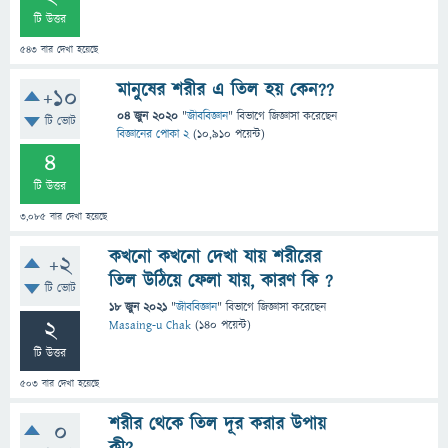
টি উত্তর
543
বার দেখা হয়েছে
মানুষের শরীর এ তিল হয় কেন??
+10
04 জুন 2020
"
জীববিজ্ঞান
" বিভাগে
জিজ্ঞাসা
করেছেন
টি ভোট
বিজ্ঞানের পোকা 2
(
10,910
পয়েন্ট)
4
টি উত্তর
3,085
বার দেখা হয়েছে
কখনো কখনো দেখা যায় শরীরের
+2
তিল উঠিয়ে ফেলা যায়, কারণ কি ?
টি ভোট
18 জুন 2021
"
জীববিজ্ঞান
" বিভাগে
জিজ্ঞাসা
করেছেন
2
Masaing-u Chak
(
140
পয়েন্ট)
টি উত্তর
503
বার দেখা হয়েছে
শরীর থেকে তিল দূর করার উপায়
0