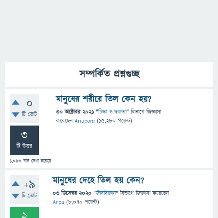
সম্পর্কিত প্রশ্নগুচ্ছ
মানুষের শরীরে তিল কেন হয়?
0
30 অক্টোবর 2021
"
চিন্তা ও দক্ষতা
" বিভাগে
জিজ্ঞাসা
টি ভোট
করেছেন
Anupom
(
15,280
পয়েন্ট)
3
টি উত্তর
1,093
বার দেখা হয়েছে
মানুষের দেহে তিল হয় কেন?
+9
03 ডিসেম্বর 2020
"
জীববিজ্ঞান
" বিভাগে
জিজ্ঞাসা
করেছেন
টি ভোট
Arpa
(
8,070
পয়েন্ট)
2