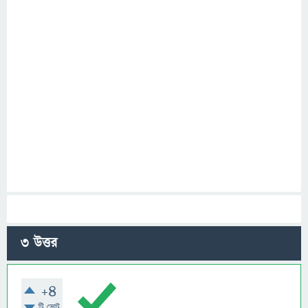
3
উত্তর
+4
টি ভোট