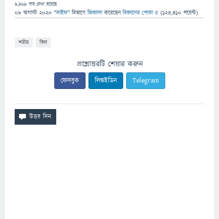
9,469
বার দেখা হয়েছে
08 অগাস্ট 2020
"
লাইফ
" বিভাগে
জিজ্ঞাসা
করেছেন
বিজ্ঞানের পোকা ৫
(
123,410
পয়েন্ট)
শরীর
তিল
প্রশ্নোত্তরটি শেয়ার করুন
ফেসবুক
লিঙ্কইডিন
Telegram