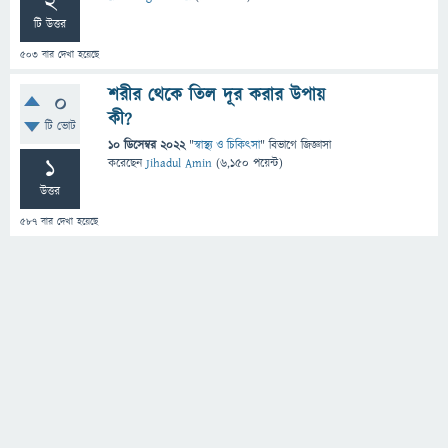
2
টি উত্তর
503
বার দেখা হয়েছে
শরীর থেকে তিল দূর করার উপায়
0
কী?
টি ভোট
10 ডিসেম্বর 2022
"
স্বাস্থ্য ও চিকিৎসা
" বিভাগে
জিজ্ঞাসা
1
করেছেন
Jihadul Amin
(
6,150
পয়েন্ট)
উত্তর
587
বার দেখা হয়েছে