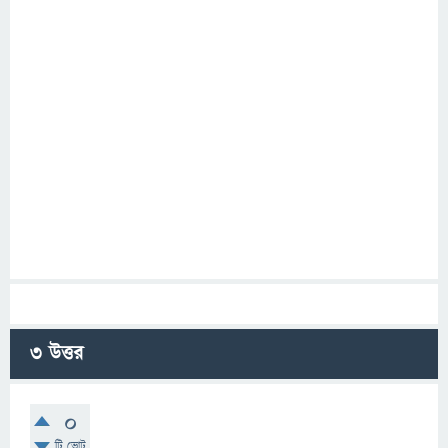
3
উত্তর
0
টি ভোট