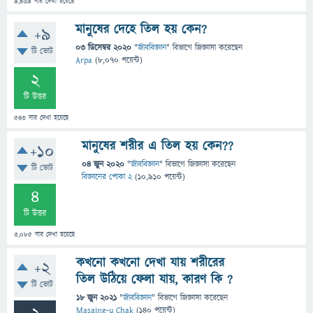
9,469
বার দেখা হয়েছে
মানুষের দেহে তিল হয় কেন?
+9
03 ডিসেম্বর 2020
"
জীববিজ্ঞান
" বিভাগে
জিজ্ঞাসা
করেছেন
টি ভোট
Arpa
(
8,070
পয়েন্ট)
2
টি উত্তর
543
বার দেখা হয়েছে
মানুষের শরীর এ তিল হয় কেন??
+10
04 জুন 2020
"
জীববিজ্ঞান
" বিভাগে
জিজ্ঞাসা
করেছেন
টি ভোট
বিজ্ঞানের পোকা 2
(
10,910
পয়েন্ট)
4
টি উত্তর
3,085
বার দেখা হয়েছে
কখনো কখনো দেখা যায় শরীরের
+2
তিল উঠিয়ে ফেলা যায়, কারণ কি ?
টি ভোট
18 জুন 2021
"
জীববিজ্ঞান
" বিভাগে
জিজ্ঞাসা
করেছেন
Masaing-u Chak
(
140
পয়েন্ট)