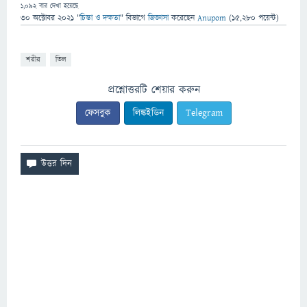
1,092
বার দেখা হয়েছে
30 অক্টোবর 2021
"
চিন্তা ও দক্ষতা
" বিভাগে
জিজ্ঞাসা
করেছেন
Anupom
(
15,280
পয়েন্ট)
শরীর
তিল
প্রশ্নোত্তরটি শেয়ার করুন
ফেসবুক
লিঙ্কইডিন
Telegram