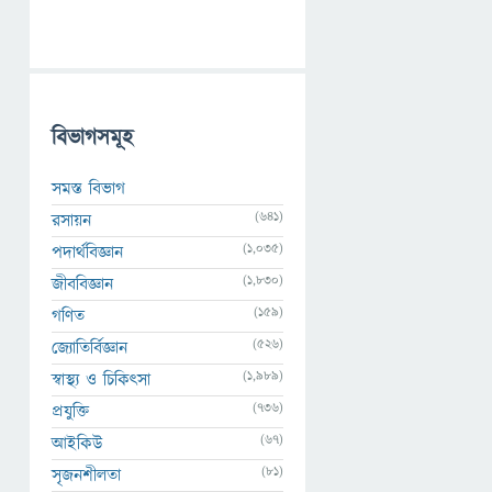
বিভাগসমূহ
সমস্ত বিভাগ
(641)
রসায়ন
(1,035)
পদার্থবিজ্ঞান
(1,830)
জীববিজ্ঞান
(159)
গণিত
(526)
জ্যোতির্বিজ্ঞান
(1,989)
স্বাস্থ্য ও চিকিৎসা
(736)
প্রযুক্তি
(67)
আইকিউ
(81)
সৃজনশীলতা