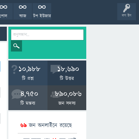
পোল
ব্যাজ
টপ ইউজার
লগ ইন
10,988
18,690
টি প্রশ্ন
টি উত্তর
4,750
890,086
টি মন্তব্য
জন সদস্য
69
জন অনলাইনে রয়েছে