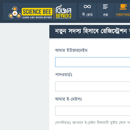
বী হোম
প্রশ্ন
গরমাগরম
নতুন সদস্য হিসাবে রেজিস্ট্রেশন
আমার ইউজারনেইম
পাসওয়ার্ডঃ
আমার ই-মেইলঃ
গোপনীয়তাঃ আপনার ই-মেইল ঠিকানাটি তৃতীয় কোন পক্ষ