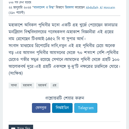
673
বার দেখা হয়েছে
22 জানুয়ারি 2023
"
বাংলাদেশ ও বিশ্ব
" বিভাগে
জিজ্ঞাসা
করেছেন
Abdullah Al Hossain
(
210
পয়েন্ট)
মহাকাশে অবিকল পৃথিবীর মতো একটি গ্রহ খুজেঁ পেয়েছেন কানাডার
মনট্রিয়াল বিশ্ববিদ্যালয়ের গবেষকদল।মহাকাশ বিজ্ঞানীরা এই গ্রহের
নাম রেখেছেন টিওআই-১৪৫২ বি বা সুপার আর্থ।
সংবাদ মাধ্যমের রিপোর্টের দাবি,নতুন এই গ্রহ পৃথিবীর চেয়ে অনেক
বড়।এর আয়তন পৃথিবীর আয়তনের থেকে ৭০ শতাংশ বেশি।পৃথিবীর
চেয়েও গভীর সমুদ্র রয়েছে সেখানে।আমাদের পৃথিবী থেকে গ্রহটি ১০০
আলোকবর্ষ দূরে।এই গ্রহটি একসঙ্গে দু-দু'টি নক্ষত্রের চারদিকে ঘোরে।
(সংক্ষিপ্ত)
ব্যাখ্যা
মহাকাশ
মহাকর্ষ
গ্রহ
প্রশ্নোত্তরটি শেয়ার করুন
ফেসবুক
লিঙ্কইডিন
Telegram