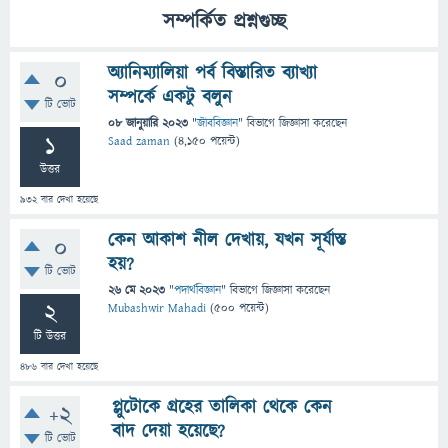
সম্পর্কিত প্রশ্নগুচ্ছ
অ্যানিম্যালিয়া পর্ব বিস্তারিত ব্যাখ্যা
0
সম্পর্কে একটু বলুন
টি ভোট
08 জানুয়ারি 2023
"
জীববিজ্ঞান
" বিভাগে
জিজ্ঞাসা
করেছেন
1
Saad zaman
(
4,150
পয়েন্ট)
উত্তর
932
বার দেখা হয়েছে
কেন আকাশ নীল দেখায়, যখন সূর্যাস্ত
0
হয়?
টি ভোট
26 মে 2023
"
পদার্থবিজ্ঞান
" বিভাগে
জিজ্ঞাসা
করেছেন
2
Mubashwir Mahadi
(
500
পয়েন্ট)
টি উত্তর
486
বার দেখা হয়েছে
প্লুটোকে গ্রহের তালিকা থেকে কেন
+2
বাদ দেয়া হয়েছে?
টি ভোট