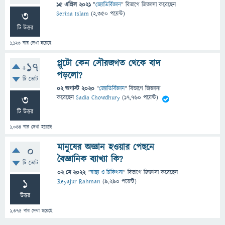
15 এপ্রিল 2021
"
জ্যোতির্বিজ্ঞান
" বিভাগে
জিজ্ঞাসা
করেছেন
3
Serina Islam
(
2,350
পয়েন্ট)
টি উত্তর
1,123
বার দেখা হয়েছে
প্লুটো কেন সৌরজগত থেকে বাদ
+17
পড়লো?
টি ভোট
02 অগাস্ট 2020
"
জ্যোতির্বিজ্ঞান
" বিভাগে
জিজ্ঞাসা
3
করেছেন
Sadia Chowdhury
(
17,760
পয়েন্ট)
টি উত্তর
1,044
বার দেখা হয়েছে
মানুষের অজ্ঞান হওয়ার পেছনে
0
বৈজ্ঞানিক ব্যাখ্যা কি?
টি ভোট
02 মে 2022
"
স্বাস্থ্য ও চিকিৎসা
" বিভাগে
জিজ্ঞাসা
করেছেন
1
Reyajur Rahman
(
9,290
পয়েন্ট)
উত্তর
1,375
বার দেখা হয়েছে