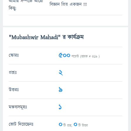
আমার সম্পর্কে আরো
বিজ্ঞান প্রিয় একজন !!!
কিছু:
"Mubashwir Mahadi" র কার্যক্রম
500
স্কোরঃ
পয়েন্ট (র‌্যাংক #
319
)
2
প্রশ্নঃ
9
উত্তরঃ
1
মন্তব্যসমূহঃ
0
0
ভোট দিয়েছেনঃ
টি প্রশ্ন,
টি উত্তর