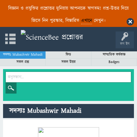
বিজ্ঞান ও প্রযুক্তির প্রশ্নোত্তর দুনিয়ায় আপনাকে স্বাগতম! প্রশ্ন-উত্তর দিয়ে
জিতে নিন পুরস্কার, বিস্তারিত
এখানে
দেখুন।
লগ ইন
সদস্যঃ Mubashwir Mahadi
ফিড
সাম্প্রতিক কর্মকান্ড
সকল প্রশ্ন
সকল উত্তর
Badges
সদস্যঃ Mubashwir Mahadi