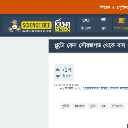
বিজ্ঞান ও প্রযুক্
বী হোম
প্রশ্ন
গরমাগরম
প্লুটো কেন সৌরজগত থেকে বাদ
+17
টি ভোট
1,044
বার দেখা হয়েছে
02 অগাস্ট 2020
"
জ্যোতির্বিজ্ঞান
" বিভাগে
জিজ্ঞাসা
করেছ
পৃথিবী
মহাকাশ
প্লুটো
গ্রহ
সৌরজগৎ