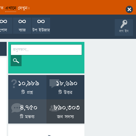
ারিত
এখানে
দেখুন।
পোল
ব্যাজ
টপ ইউজার
লগ ইন
10,989
18,690
টি প্রশ্ন
টি উত্তর
4,750
890,303
টি মন্তব্য
জন সদস্য