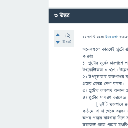
3
উত্তর
+2
02 অগাস্ট 2020
উত্তর প্রদান
করেছ
টি ভোট
অনেকগুলো কারণেই প্লুটো গ
কারণঃ
১। প্লুটোর সূর্যের চারপাশে
উৎকেন্দ্রিকতা ০.০১৭। উল্লে
২। উপবৃত্তাকার কক্ষপথের 
গ্রহের ক্ষেত্রে দেখা যায়না।
৩। প্লুটোর কক্ষপথ অন্যান্য
৪। প্লুটোর সাধারণ ভরকেন্দ্র
[ দুইটি মুক্তভাবে ঝুলন্ত
কাঠামো বা যা থেকে বস্তুদ্বয়
অপর পাল্লায় বাটখারা নিলে 
ভরকেন্দ্র থাকে পাল্লার মধ্য