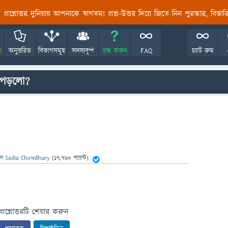
তির প্রশ্নোত্তর দুনিয়ায় আপনাকে স্বাগতম! প্রশ্ন-উত্তর দিয়ে জিতে নিন পুরস্কার, বিস্ত
!
অনুত্তরিত
বিভাগসমূহ
সদস্যবৃন্দ
প্রশ্ন করুন
FAQ
চ্যাট রুম
 পড়লো?
েন
Sadia Chowdhury
(
17,760
পয়েন্ট)
প্রশ্নোত্তরটি শেয়ার করুন