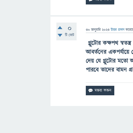
0
30 জানুয়ারি 2023
উত্তর প্রদান
করে
টি ভোট
প্লুটোর
কক্ষপথ স্বতন্
আবর্তনের একপর্যায়ে 
দেয় যে
প্লুটোর
মতো অন্
পারবে তাদের বামন গ্