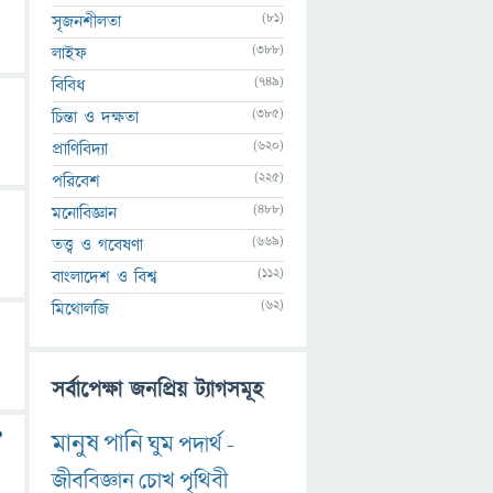
(81)
সৃজনশীলতা
(388)
লাইফ
(749)
বিবিধ
(385)
চিন্তা ও দক্ষতা
(620)
প্রাণিবিদ্যা
(225)
পরিবেশ
(488)
মনোবিজ্ঞান
(669)
তত্ত্ব ও গবেষণা
(112)
বাংলাদেশ ও বিশ্ব
(62)
মিথোলজি
সর্বাপেক্ষা জনপ্রিয় ট্যাগসমূহ
?
মানুষ
পানি
ঘুম
পদার্থ
-
জীববিজ্ঞান
চোখ
পৃথিবী