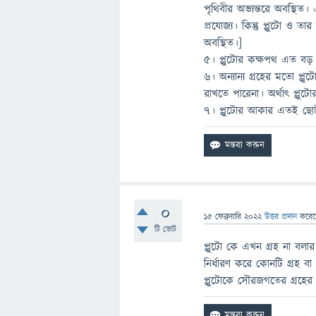
পৃথিবীর অভ্যন্তরে অবস্থিত
প্রযোজ্য। কিন্তু প্লুটো ও তা
অবস্থিত।]
৫। প্লুটোর কক্ষপথ এত বড়
৬। অন্যান্য গ্রহের মতো প
রাখতে পারেনা। অর্থাৎ প্লু
৭। প্লুটোর আকার এতই ছোট,
0
15 ফেব্রুয়ারি 2022
উত্তর প্রদান
করে
টি ভোট
প্লুটো কে এখন গ্রহ না বলার
নির্ধারণ করে কোনটি গ্রহ বা
প্লুটোকে সৌরজগতের গ্রহের