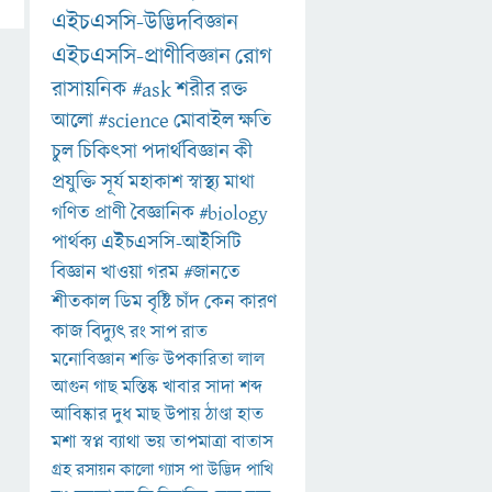
এইচএসসি-উদ্ভিদবিজ্ঞান
এইচএসসি-প্রাণীবিজ্ঞান
রোগ
রাসায়নিক
#ask
শরীর
রক্ত
আলো
#science
মোবাইল
ক্ষতি
চুল
চিকিৎসা
পদার্থবিজ্ঞান
কী
প্রযুক্তি
সূর্য
মহাকাশ
স্বাস্থ্য
মাথা
গণিত
প্রাণী
বৈজ্ঞানিক
#biology
পার্থক্য
এইচএসসি-আইসিটি
বিজ্ঞান
খাওয়া
গরম
#জানতে
শীতকাল
ডিম
বৃষ্টি
চাঁদ
কেন
কারণ
কাজ
বিদ্যুৎ
রং
সাপ
রাত
মনোবিজ্ঞান
শক্তি
উপকারিতা
লাল
আগুন
গাছ
মস্তিষ্ক
খাবার
সাদা
শব্দ
আবিষ্কার
দুধ
মাছ
উপায়
ঠাণ্ডা
হাত
মশা
স্বপ্ন
ব্যাথা
ভয়
তাপমাত্রা
বাতাস
গ্রহ
রসায়ন
কালো
গ্যাস
পা
উদ্ভিদ
পাখি