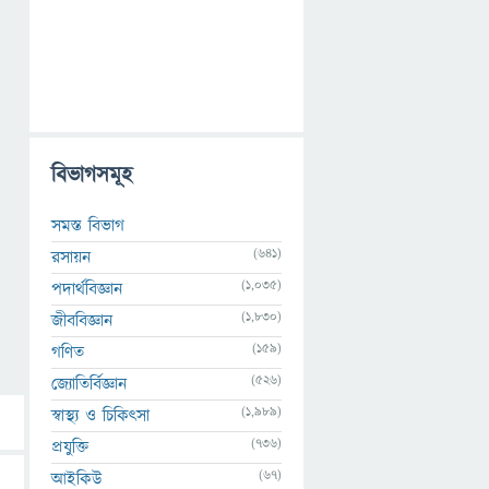
বিভাগসমূহ
সমস্ত বিভাগ
(641)
রসায়ন
(1,035)
পদার্থবিজ্ঞান
(1,830)
জীববিজ্ঞান
(159)
গণিত
(526)
জ্যোতির্বিজ্ঞান
(1,989)
স্বাস্থ্য ও চিকিৎসা
(736)
প্রযুক্তি
(67)
আইকিউ