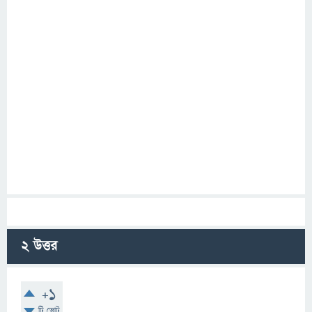
2
উত্তর
+1
টি ভোট