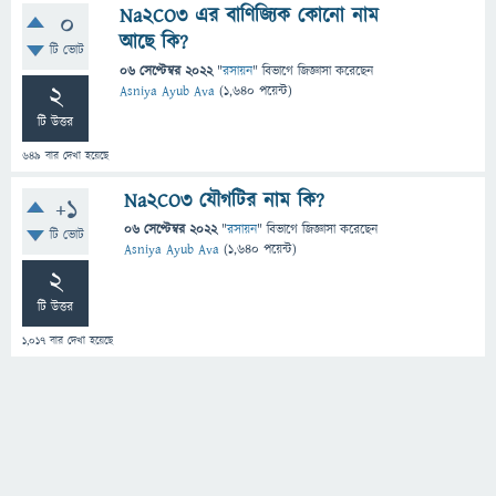
Na2CO3 এর বাণিজ্যিক কোনো নাম
0
আছে কি?
টি ভোট
06 সেপ্টেম্বর 2022
"
রসায়ন
" বিভাগে
জিজ্ঞাসা
করেছেন
2
Asniya Ayub Ava
(
1,640
পয়েন্ট)
টি উত্তর
649
বার দেখা হয়েছে
Na2CO3 যৌগটির নাম কি?
+1
06 সেপ্টেম্বর 2022
"
রসায়ন
" বিভাগে
জিজ্ঞাসা
করেছেন
টি ভোট
Asniya Ayub Ava
(
1,640
পয়েন্ট)
2
টি উত্তর
1,017
বার দেখা হয়েছে