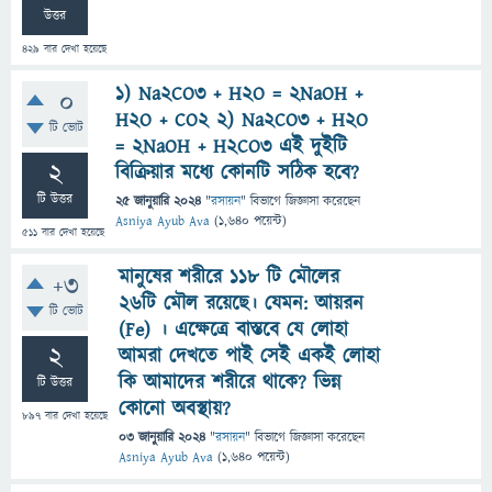
উত্তর
429
বার দেখা হয়েছে
1) Na2CO3 + H2O = 2NaOH +
0
H2O + CO2 2) Na2CO3 + H2O
টি ভোট
= 2NaOH + H2CO3 এই দুইটি
2
বিক্রিয়ার মধ্যে কোনটি সঠিক হবে?
টি উত্তর
25 জানুয়ারি 2024
"
রসায়ন
" বিভাগে
জিজ্ঞাসা
করেছেন
Asniya Ayub Ava
(
1,640
পয়েন্ট)
511
বার দেখা হয়েছে
মানুষের শরীরে ১১৮ টি মৌলের
+3
২৬টি মৌল রয়েছে। যেমন: আয়রন
টি ভোট
(Fe) । এক্ষেত্রে বাস্তবে যে লোহা
2
আমরা দেখতে পাই সেই একই লোহা
কি আমাদের শরীরে থাকে? ভিন্ন
টি উত্তর
কোনো অবস্থায়?
897
বার দেখা হয়েছে
03 জানুয়ারি 2024
"
রসায়ন
" বিভাগে
জিজ্ঞাসা
করেছেন
Asniya Ayub Ava
(
1,640
পয়েন্ট)