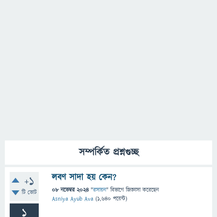
সম্পর্কিত প্রশ্নগুচ্ছ
লবণ সাদা হয় কেন?
+1
08 নভেম্বর 2024
"
রসায়ন
" বিভাগে
জিজ্ঞাসা
করেছেন
টি ভোট
Asniya Ayub Ava
(
1,640
পয়েন্ট)
1