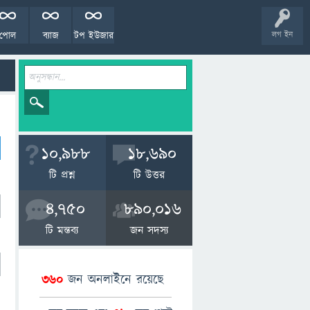
পোল
ব্যাজ
টপ ইউজার
লগ ইন
10,988
18,690
টি প্রশ্ন
টি উত্তর
4,750
890,016
টি মন্তব্য
জন সদস্য
360
জন অনলাইনে রয়েছে