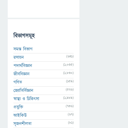
বিভাগসমূহ
সমস্ত বিভাগ
(641)
রসায়ন
(1,035)
পদার্থবিজ্ঞান
(1,830)
জীববিজ্ঞান
(159)
গণিত
(526)
জ্যোতির্বিজ্ঞান
(1,989)
স্বাস্থ্য ও চিকিৎসা
(736)
প্রযুক্তি
(67)
আইকিউ
(81)
সৃজনশীলতা