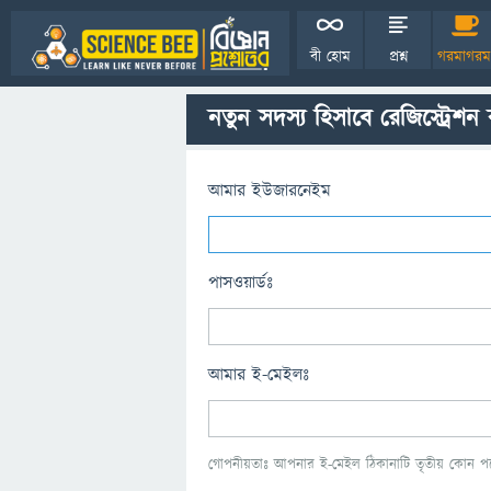
বী হোম
প্রশ্ন
গরমাগরম
নতুন সদস্য হিসাবে রেজিস্ট্রেশন
আমার ইউজারনেইম
পাসওয়ার্ডঃ
আমার ই-মেইলঃ
গোপনীয়তাঃ আপনার ই-মেইল ঠিকানাটি তৃতীয় কোন পক্ষ