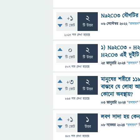
Na2CO3 যৌগটির 
+1
2
06 সেপ্টেম্বর 2022
"
রসায়ন
"
টি ভোট
টি উত্তর
1,017
বার দেখা হয়েছে
1) Na2CO3 + H
0
2
H2CO3 এই দুইটি ব
টি ভোট
টি উত্তর
25 জানুয়ারি 2024
"
রসায়ন
" 
507
বার দেখা হয়েছে
মানুষের শরীরে ১১
+3
2
বাস্তবে যে লোহা
টি ভোট
টি উত্তর
কোনো অবস্থায়?
894
বার দেখা হয়েছে
03 জানুয়ারি 2024
"
রসায়ন
" 
লবণ সাদা হয় কে
+1
1
08 নভেম্বর 2024
"
রসায়ন
" 
টি ভোট
উত্তর
427
বার দেখা হয়েছে