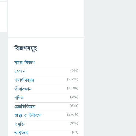
বিভাগসমূহ
সমস্ত বিভাগ
(641)
রসায়ন
(1,035)
পদার্থবিজ্ঞান
(1,830)
জীববিজ্ঞান
(159)
গণিত
(526)
জ্যোতির্বিজ্ঞান
(1,989)
স্বাস্থ্য ও চিকিৎসা
(736)
প্রযুক্তি
(67)
আইকিউ