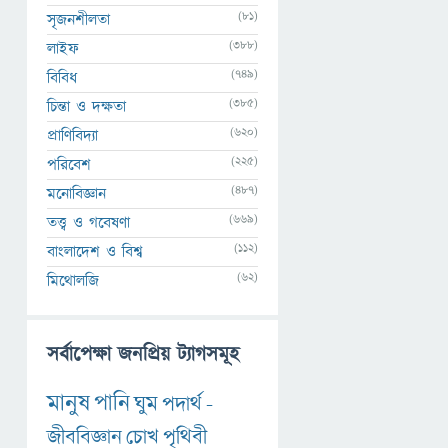
(81)
সৃজনশীলতা
(388)
লাইফ
(749)
বিবিধ
(385)
চিন্তা ও দক্ষতা
(620)
প্রাণিবিদ্যা
(225)
পরিবেশ
(487)
মনোবিজ্ঞান
(669)
তত্ত্ব ও গবেষণা
(112)
বাংলাদেশ ও বিশ্ব
(62)
মিথোলজি
সর্বাপেক্ষা জনপ্রিয় ট্যাগসমূহ
মানুষ
পানি
ঘুম
পদার্থ
-
জীববিজ্ঞান
চোখ
পৃথিবী