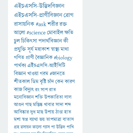
এইচএসসি-উদ্ভিদবিজ্ঞান
এইচএসসি-প্রাণীবিজ্ঞান
রোগ
রাসায়নিক
#ask
শরীর
রক্ত
আলো
#science
মোবাইল
ক্ষতি
চুল
চিকিৎসা
পদার্থবিজ্ঞান
কী
প্রযুক্তি
সূর্য
মহাকাশ
স্বাস্থ্য
মাথা
গণিত
প্রাণী
বৈজ্ঞানিক
#biology
পার্থক্য
এইচএসসি-আইসিটি
বিজ্ঞান
খাওয়া
গরম
#জানতে
শীতকাল
ডিম
বৃষ্টি
চাঁদ
কেন
কারণ
কাজ
বিদ্যুৎ
রং
সাপ
রাত
মনোবিজ্ঞান
শক্তি
উপকারিতা
লাল
আগুন
গাছ
মস্তিষ্ক
খাবার
সাদা
শব্দ
আবিষ্কার
দুধ
মাছ
উপায়
ঠাণ্ডা
হাত
মশা
স্বপ্ন
ব্যাথা
ভয়
তাপমাত্রা
বাতাস
গ্রহ
রসায়ন
কালো
গ্যাস
পা
উদ্ভিদ
পাখি