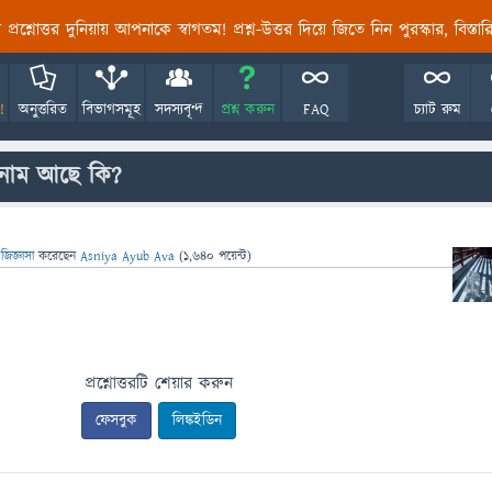
তির প্রশ্নোত্তর দুনিয়ায় আপনাকে স্বাগতম! প্রশ্ন-উত্তর দিয়ে জিতে নিন পুরস্কার, বিস্ত
!
অনুত্তরিত
বিভাগসমূহ
সদস্যবৃন্দ
প্রশ্ন করুন
FAQ
চ্যাট রুম
নাম আছে কি?
জিজ্ঞাসা
করেছেন
Asniya Ayub Ava
(
1,640
পয়েন্ট)
প্রশ্নোত্তরটি শেয়ার করুন
ফেসবুক
লিঙ্কইডিন