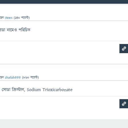
ছেন
Iteen
(
140
পয়েন্ট)
সোডা নামেও পরিচিত
ছেন
shafah555
(
860
পয়েন্ট)
 সোডা ক্রিস্টাল, Sodium Trioxicarbonate