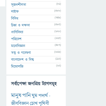
(81)
সৃজনশীলতা
(388)
লাইফ
(749)
বিবিধ
(385)
চিন্তা ও দক্ষতা
(620)
প্রাণিবিদ্যা
(225)
পরিবেশ
(487)
মনোবিজ্ঞান
(669)
তত্ত্ব ও গবেষণা
(112)
বাংলাদেশ ও বিশ্ব
(62)
মিথোলজি
সর্বাপেক্ষা জনপ্রিয় ট্যাগসমূহ
মানুষ
পানি
ঘুম
পদার্থ
-
জীববিজ্ঞান
চোখ
পৃথিবী