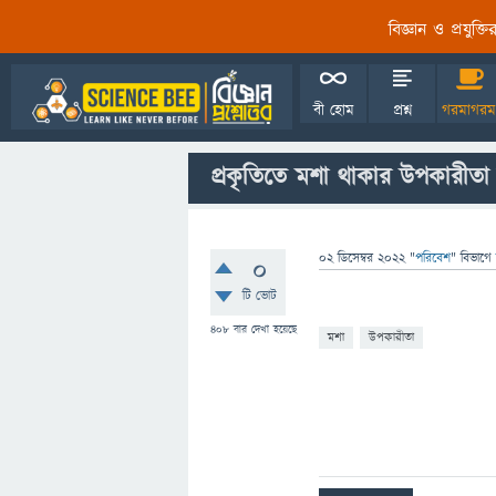
বিজ্ঞান ও প্রযুক্
বী হোম
প্রশ্ন
গরমাগরম
প্রকৃতিতে মশা থাকার উপকারীতা
02 ডিসেম্বর 2022
"
পরিবেশ
" বিভাগে
0
টি ভোট
408
বার দেখা হয়েছে
মশা
উপকারীতা