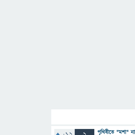
পৃথিবীতে "মশা" ন