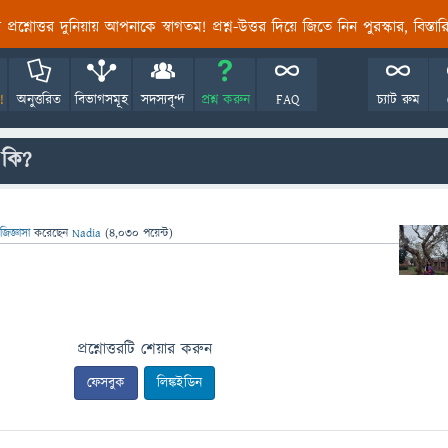
তির প্রশ্নোত্তর দুনিয়ায় আপনাকে স্বাগতম! প্রশ্ন-উত্তর দিয়ে জিতে নিন পুরস্কার, বিস্ত
!
অনুত্তরিত
বিভাগসমূহ
সদস্যবৃন্দ
প্রশ্ন করুন
FAQ
চ্যাট রুম
 কি?
জিজ্ঞাসা
করেছেন
Nadia
(
4,030
পয়েন্ট)
প্রশ্নোত্তরটি শেয়ার করুন
ফেসবুক
লিঙ্কইডিন