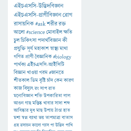
এইচএসসি-উদ্ভিদবিজ্ঞান
এইচএসসি-প্রাণীবিজ্ঞান
রোগ
রাসায়নিক
#ask
শরীর
রক্ত
আলো
#science
মোবাইল
ক্ষতি
চুল
চিকিৎসা
পদার্থবিজ্ঞান
কী
প্রযুক্তি
সূর্য
মহাকাশ
স্বাস্থ্য
মাথা
গণিত
প্রাণী
বৈজ্ঞানিক
#biology
পার্থক্য
এইচএসসি-আইসিটি
বিজ্ঞান
খাওয়া
গরম
#জানতে
শীতকাল
ডিম
বৃষ্টি
চাঁদ
কেন
কারণ
কাজ
বিদ্যুৎ
রং
সাপ
রাত
মনোবিজ্ঞান
শক্তি
উপকারিতা
লাল
আগুন
গাছ
মস্তিষ্ক
খাবার
সাদা
শব্দ
আবিষ্কার
দুধ
মাছ
উপায়
ঠাণ্ডা
হাত
মশা
স্বপ্ন
ব্যাথা
ভয়
তাপমাত্রা
বাতাস
গ্রহ
রসায়ন
কালো
গ্যাস
পা
উদ্ভিদ
পাখি