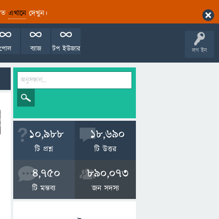
ারিত
এখানে
দেখুন।
পোল
ব্যাজ
টপ ইউজার
লগ ইন
10,988
18,690
টি প্রশ্ন
টি উত্তর
4,750
890,073
টি মন্তব্য
জন সদস্য