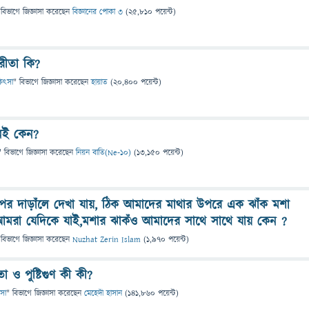
 বিভাগে
জিজ্ঞাসা
করেছেন
বিজ্ঞানের পোকা ৩
(
25,810
পয়েন্ট)
রীতা কি?
িকিৎসা
" বিভাগে
জিজ্ঞাসা
করেছেন
হায়াত
(
20,400
পয়েন্ট)
নেই কেন?
" বিভাগে
জিজ্ঞাসা
করেছেন
নিয়ন বাতি(Ne-10)
(
13,150
পয়েন্ট)
ার পর দাড়াঁলে দেখা যায়, ঠিক আমাদের মাথার উপরে এক ঝাঁক মশা
আমরা যেদিকে যাই,মশার ঝাকঁও আমাদের সাথে সাথে যায় কেন ?
 বিভাগে
জিজ্ঞাসা
করেছেন
Nuzhat Zerin Islam
(
1,970
পয়েন্ট)
া ও পুষ্টিগুণ কী কী?
ৎসা
" বিভাগে
জিজ্ঞাসা
করেছেন
মেহেদী হাসান
(
141,860
পয়েন্ট)