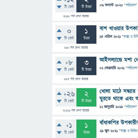
+12
2
06 অগাস্ট 2020
"
পরিবেশ
"
টি ভোট
টি উত্তর
4,110
বার দেখা হয়েছে
বাশ খাওয়ার উপকা
0
1
15 এপ্রিল 2021
"
স্বাস্থ্য ও চ
টি ভোট
উত্তর
616
বার দেখা হয়েছে
আইসল্যান্ডে মশা 
+8
3
01 ফেব্রুয়ারি 2021
"
পরিবেশ
টি ভোট
টি উত্তর
685
বার দেখা হয়েছে
খোলা মাঠে সন্ধ্য
+26
2
ঘুরতে থাকে এবং 
টি ভোট
টি উত্তর
12 জানুয়ারি 2019
"
পরিবেশ
"
4,661
বার দেখা হয়েছে
বাঁধাকপির উপকারীত
+1
1
29 জুন 2021
"
স্বাস্থ্য ও চিকি
টি ভোট
উত্তর