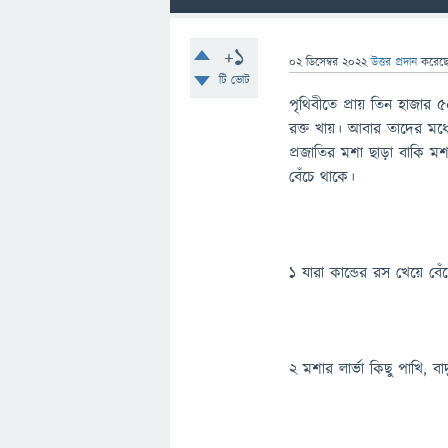
+1
02 ডিসেম্বর 2022
উত্তর প্রদান
করেছ
টি ভোট
পৃথিবীতে প্রায় তিন হাজার 
রক্ত খায়। আবার তাদের মধ্
প্রজাতির মশা ছাড়া বাকি ম
বেঁচে থাকে।
১ যারা কান্ডের রস খেয়ে বে
২ মশার লার্ভা কিছু পাখি, বা