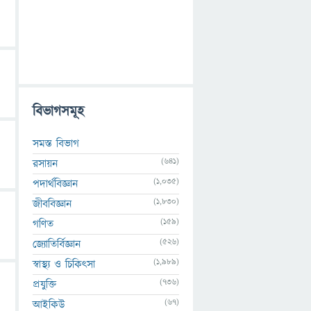
বিভাগসমূহ
সমস্ত বিভাগ
(641)
রসায়ন
(1,035)
পদার্থবিজ্ঞান
(1,830)
জীববিজ্ঞান
(159)
গণিত
(526)
জ্যোতির্বিজ্ঞান
(1,989)
স্বাস্থ্য ও চিকিৎসা
(736)
প্রযুক্তি
(67)
আইকিউ