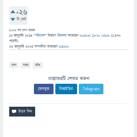
+26
টি ভোট
4,661
বার দেখা হয়েছে
12 জানুয়ারি 2019
"
পরিবেশ
" বিভাগে
জিজ্ঞাসা
করেছেন
Nuzhat Zerin Islam
(
1,970
পয়েন্ট)
26 জানুয়ারি 2023
সম্পাদিত
করেছেন
Admin
মশা
সন্ধ্যা
ঝাঁক
প্রশ্নোত্তরটি শেয়ার করুন
ফেসবুক
লিঙ্কইডিন
Telegram