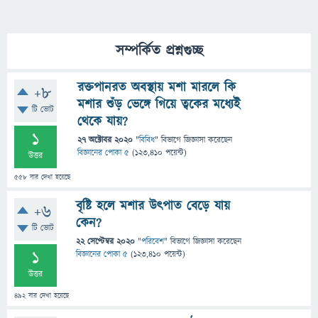
সম্পর্কিত প্রশ্নগুচ্ছ
রক্তপানরত অবস্থায় মশা মারলে কি
+8
মশার শুঁড় ভেঙ্গে গিয়ে ত্বকের মধ্যেই
টি ভোট
থেকে যায়?
1
27 অক্টোবর 2020
"
বিবিধ
" বিভাগে
জিজ্ঞাসা
করেছেন
বিজ্ঞানের পোকা ৫
(
123,410
পয়েন্ট)
উত্তর
558
বার দেখা হয়েছে
বৃষ্টি হলে মশার উৎপাত বেড়ে যায়
+6
কেন?
টি ভোট
22 সেপ্টেম্বর 2020
"
পরিবেশ
" বিভাগে
জিজ্ঞাসা
করেছেন
1
বিজ্ঞানের পোকা ৫
(
123,410
পয়েন্ট)
উত্তর
492
বার দেখা হয়েছে