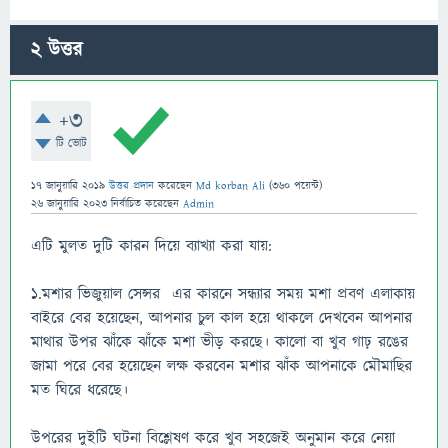
2
উত্তর
+3
টি ভোট
17 জানুয়ারি 2019
উত্তর প্রদান
করেছেন
Md korban Ali
(
360
পয়েন্ট)
26 জানুয়ারি 2023
নির্বাচিত
করেছেন
Admin
এটি মুলত দুটি কারন দিয়ে ব্যাখ্যা করা যায়:
১.মশার ভিজুয়াল সেন্সর এর কারনে সন্ধ্যার সময় মশা প্রবণ এলাকায়
বাইরে বের হয়েছেন, আপনার চুল কাল হয়ে থাকলে দেখবেন আপনার
মাথার উপর ঝাঁকে ঝাঁকে মশা ভীড় করছে। কালো বা খুব গাঢ় রঙের
জামা পরে বের হয়েছেন লক্ষ করবেন মশার ঝাঁক আপনাকে মৌমাছির
মত ঘিরে ধরেছে।
উপরের দুইটি ঘটনা বিশ্লেষণ করে খুব সহজেই অনুমান করে নেয়া