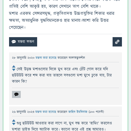
প্রতিই বেশি আকৃষ্ট হয়, কারণ সেখানে তাপ বেশি থাকে।
মশার এরকম সেন্সরসমৃদ্ধ, প্রকৃতিপ্রদত্ত উচ্চপ্রযুক্তির শিকার ধরার
ক্ষমতা, অত্যাধুনিক যুদ্ধবিমানকেও হার মানায়।আশা করি উত্তর
পেয়েছেন।
28 জানুয়ারি 2020
মন্তব্য করা হয়েছে
করেছেন
অজ্ঞাতকুলশীল
সেই উড়ন্ত মশাগুলোর দিকে মুখ করে এবং ঠোঁট গোল করে যদি
হুউউউউ করে শব্দ করা যায় তাহলে সবগুলো মশা মুখে ঢুকে যায়, টার
কারন কি?
26 জানুয়ারি 2023
মন্তব্য করা হয়েছে
করেছেন
জাহিদ ইমতিয়াজ
(
100
পয়েন্ট)
শুধু হুউউউউ আওয়ার করা লাগে না, মুখ বন্ধ করে 'হামিং' করলেও
মশারা ডাইভ দিয়ে অ্যাটাক করে। ক্যানো করে এই প্রশ্ন আমারও।