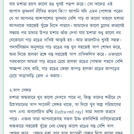
যায় মশারা হয়ত কালো রঙ খুবই পছন্দ করে। তো তাদের এই
আপাত কৃষ্ণবর্ণ প্রীতির কারণ কি?? আপনি যদি এমন পোশাক পরেন
যে তা আপনার আশপাশের তুলনায় বেশি গাঢ় বা কালো তাহলে মশারা
আপনাকে সহজেই খুঁজে নিতে পারবে। আমাদের কালো চুলের কারণেই
সন্ধ্যার পর মাথার উপর মশার ঝাঁক দেখা যায় মশারা শুধু কালো নয়
যেকোনো গাঢ় রঙের প্রতিই আকৃষ্ট হয়। আর কারণটাও খুবই সহজ।
পদার্থবিজ্ঞান অনুসারে গাঢ় রঙের বস্তু খুব সহজেই তাপ শোষণ করে,
অন্য দিকে হালকা রঙ্গে বস্তু সহজেই তাপ প্রতিফলিত করে। একারণে
গরমকালে আমরা গাঢ় রঙের চেয়ে হালকা রঙের পোষাক পরতে বেশি
স্বাচ্ছন্দ্য বোধ করি, গাঢ় রঙের ভেজা কাপড় হালকা রঙের কাপড়ের
চেয়ে তাড়াতাড়ি রোদ এ শুকায়।
২.তাপ সেন্সর
মশারা অন্ধকারে খুব ভালো দেখতে পারে না, কিন্তু তাদের শরীরে যে
উন্নতমানের তাপ সংবেদী সেন্সর থাকে, তা দিয়ে খুব অল্প পরিমাণের
তাপ এবং অবলোহিত রশ্মি (Infra-red ray) তারা সনাক্ত করতে
পারে। এজন্য তারা আপনাকেসহ সকল উষ্ণ রক্তবিশিষ্ট প্রাণিদেরকেই
অন্ধকারে সহজেই খুঁজে নেয়।যেহুতু কালো রঙের বস্তু বেশি তাপ
শোষণ করে , সেহুতু মশা তার তাপ সংবেদী সেন্সর দিয়ে কালো বস্তুর