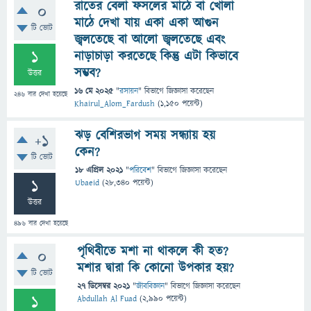
রাতের বেলা ফসলের মাঠে বা খোলা
0
মাঠে দেখা যায় একা একা আগুন
টি ভোট
জ্বলতেছে বা আলো জ্বলতেছে এবং
1
নাড়াচাড়া করতেছে কিন্তু এটা কিভাবে
সম্ভব?
উত্তর
16 মে 2025
"
রসায়ন
" বিভাগে
জিজ্ঞাসা
করেছেন
246
বার দেখা হয়েছে
Khairul_Alom_Fardush
(
1,150
পয়েন্ট)
ঝড় বেশিরভাগ সময় সন্ধ্যায় হয়
+1
কেন?
টি ভোট
18 এপ্রিল 2021
"
পরিবেশ
" বিভাগে
জিজ্ঞাসা
করেছেন
1
Ubaeid
(
28,340
পয়েন্ট)
উত্তর
496
বার দেখা হয়েছে
পৃথিবীতে মশা না থাকলে কী হত?
0
মশার দ্বারা কি কোনো উপকার হয়?
টি ভোট
27 ডিসেম্বর 2021
"
জীববিজ্ঞান
" বিভাগে
জিজ্ঞাসা
করেছেন
1
Abdullah Al Fuad
(
2,990
পয়েন্ট)