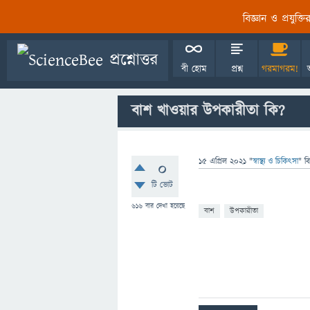
বিজ্ঞান ও প্রযুক্
বী হোম
প্রশ্ন
গরমাগরম!
বাশ খাওয়ার উপকারীতা কি?
15 এপ্রিল 2021
"
স্বাস্থ্য ও চিকিৎসা
" ব
0
টি ভোট
616
বার দেখা হয়েছে
বাশ
উপকারীতা