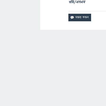
ওডি/এনএম