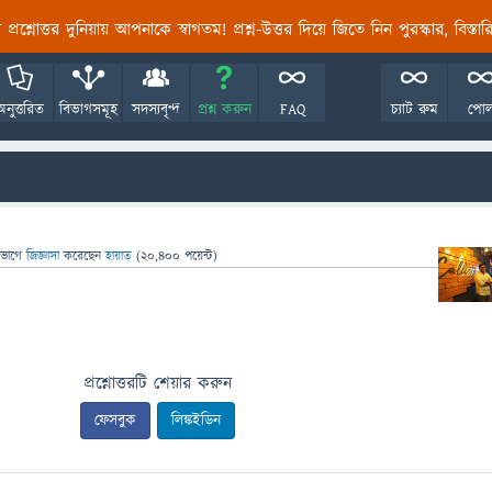
তির প্রশ্নোত্তর দুনিয়ায় আপনাকে স্বাগতম! প্রশ্ন-উত্তর দিয়ে জিতে নিন পুরস্কার, বিস্ত
অনুত্তরিত
বিভাগসমূহ
সদস্যবৃন্দ
প্রশ্ন করুন
FAQ
চ্যাট রুম
পো
িভাগে
জিজ্ঞাসা
করেছেন
হায়াত
(
20,400
পয়েন্ট)
প্রশ্নোত্তরটি শেয়ার করুন
ফেসবুক
লিঙ্কইডিন