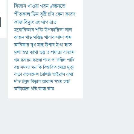
বিজ্ঞান
খাওয়া
গরম
#জানতে
শীতকাল
ডিম
বৃষ্টি
চাঁদ
কেন
কারণ
কাজ
বিদ্যুৎ
রং
সাপ
রাত
মনোবিজ্ঞান
শক্তি
উপকারিতা
লাল
আগুন
গাছ
মস্তিষ্ক
খাবার
সাদা
শব্দ
আবিষ্কার
দুধ
মাছ
উপায়
ঠাণ্ডা
হাত
মশা
স্বপ্ন
ব্যাথা
ভয়
তাপমাত্রা
বাতাস
গ্রহ
রসায়ন
কালো
গ্যাস
পা
উদ্ভিদ
পাখি
রঙ
সমস্যা
মন
কি
বিস্তারিত
মেয়ে
মৃত্যু
বাচ্চা
বাংলাদেশ
বৈশিষ্ট্য
ভাইরাস
ব্যথা
দাঁত
হলুদ
বিড়াল
আকাশ
সময়
চার্জ
অক্সিজেন
গতি
কান্না
আম