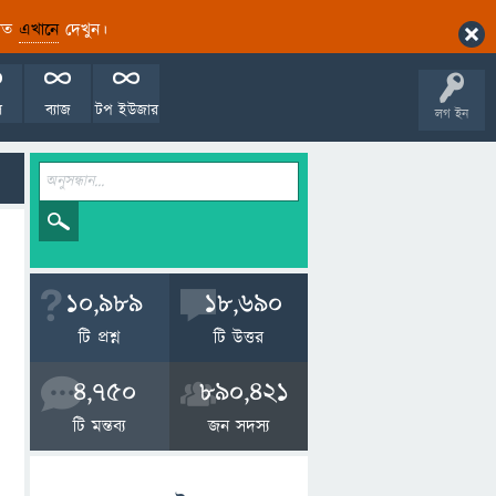
ারিত
এখানে
দেখুন।
ল
ব্যাজ
টপ ইউজার
লগ ইন
10,989
18,690
টি প্রশ্ন
টি উত্তর
4,750
890,421
টি মন্তব্য
জন সদস্য