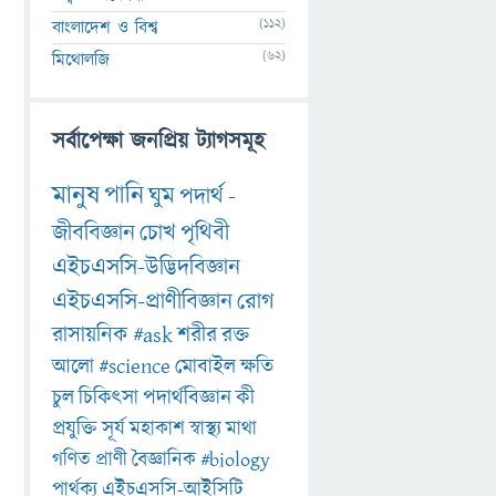
(112)
বাংলাদেশ ও বিশ্ব
(62)
মিথোলজি
সর্বাপেক্ষা জনপ্রিয় ট্যাগসমূহ
মানুষ
পানি
ঘুম
পদার্থ
-
জীববিজ্ঞান
চোখ
পৃথিবী
এইচএসসি-উদ্ভিদবিজ্ঞান
এইচএসসি-প্রাণীবিজ্ঞান
রোগ
রাসায়নিক
#ask
শরীর
রক্ত
আলো
#science
মোবাইল
ক্ষতি
চুল
চিকিৎসা
পদার্থবিজ্ঞান
কী
প্রযুক্তি
সূর্য
মহাকাশ
স্বাস্থ্য
মাথা
গণিত
প্রাণী
বৈজ্ঞানিক
#biology
পার্থক্য
এইচএসসি-আইসিটি