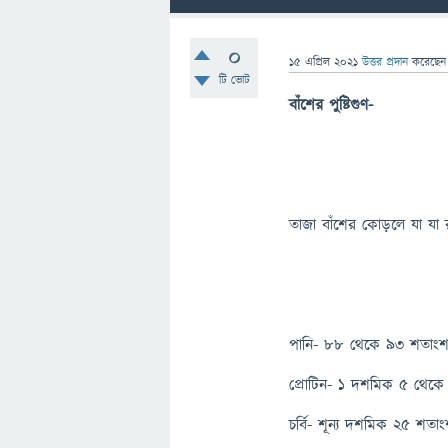
0
15 এপ্রিল 2021
উত্তর প্রদান
করেছে
টি ভোট
বাঁশের পুষ্টিগুণ-
তাজা বাঁশের কোড়লে যা যা 
পানি- ৮৮ থেকে ৯৩ শতাং
প্রোটিন- ১ দশমিক ৫ থেকে
চর্বি- শূন্য দশমিক ২৫ শত