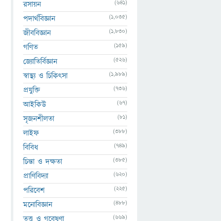
(641)
রসায়ন
(1,035)
পদার্থবিজ্ঞান
(1,830)
জীববিজ্ঞান
(159)
গণিত
(526)
জ্যোতির্বিজ্ঞান
(1,989)
স্বাস্থ্য ও চিকিৎসা
(736)
প্রযুক্তি
(67)
আইকিউ
(81)
সৃজনশীলতা
(388)
লাইফ
(749)
বিবিধ
(385)
চিন্তা ও দক্ষতা
(620)
প্রাণিবিদ্যা
(225)
পরিবেশ
(488)
মনোবিজ্ঞান
(669)
তত্ত্ব ও গবেষণা