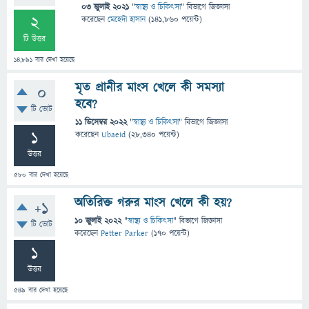
03 জুলাই 2021
"
স্বাস্থ্য ও চিকিৎসা
" বিভাগে
জিজ্ঞাসা
2
করেছেন
মেহেদী হাসান
(
141,860
পয়েন্ট)
টি উত্তর
14,891
বার দেখা হয়েছে
মৃত প্রানীর মাংস খেলে কী সমস্যা
0
হবে?
টি ভোট
11 ডিসেম্বর 2022
"
স্বাস্থ্য ও চিকিৎসা
" বিভাগে
জিজ্ঞাসা
1
করেছেন
Ubaeid
(
28,340
পয়েন্ট)
উত্তর
580
বার দেখা হয়েছে
অতিরিক্ত গরুর মাংস খেলে কী হয়?
+1
10 জুলাই 2022
"
স্বাস্থ্য ও চিকিৎসা
" বিভাগে
জিজ্ঞাসা
টি ভোট
করেছেন
Petter Parker
(
170
পয়েন্ট)
1
উত্তর
549
বার দেখা হয়েছে