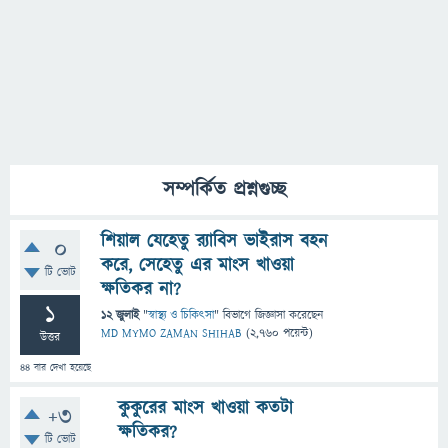
সম্পর্কিত প্রশ্নগুচ্ছ
শিয়াল যেহেতু র‍্যাবিস ভাইরাস বহন
0
করে, সেহেতু এর মাংস খাওয়া
টি ভোট
ক্ষতিকর না?
1
12 জুলাই
"
স্বাস্থ্য ও চিকিৎসা
" বিভাগে
জিজ্ঞাসা
করেছেন
MD MYMO ZAMAN SHIHAB
(
2,760
পয়েন্ট)
উত্তর
44
বার দেখা হয়েছে
কুকুরের মাংস খাওয়া কতটা
+3
ক্ষতিকর?
টি ভোট