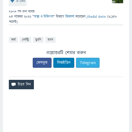
টি ভোট
3,909
বার দেখা হয়েছে
05 নভেম্বর 2022
"
স্বাস্থ্য ও চিকিৎসা
" বিভাগে
জিজ্ঞাসা
করেছেন
Jihadul Amin
(
6,150
পয়েন্ট)
ফার্ম
পোল্ট্রি
মুরগি
মাংস
প্রশ্নোত্তরটি শেয়ার করুন
ফেসবুক
লিঙ্কইডিন
Telegram