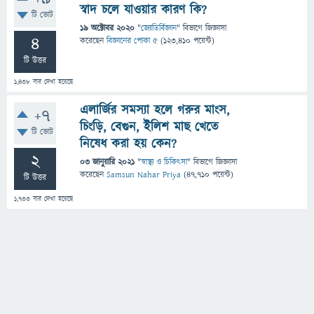
স্বাদ চলে যাওয়ার কারণ কি?
টি ভোট
19 অক্টোবর 2020
"
জ্যোতির্বিজ্ঞান
" বিভাগে
জিজ্ঞাসা
4
করেছেন
বিজ্ঞানের পোকা ৫
(
123,410
পয়েন্ট)
টি উত্তর
1,438
বার দেখা হয়েছে
এলার্জির সমস্যা হলে গরুর মাংস,
+7
চিংড়ি, বেগুন, ইলিশ মাছ খেতে
টি ভোট
নিষেধ করা হয় কেন?
2
03 জানুয়ারি 2021
"
স্বাস্থ্য ও চিকিৎসা
" বিভাগে
জিজ্ঞাসা
করেছেন
Samsun Nahar Priya
(
47,710
পয়েন্ট)
টি উত্তর
1,733
বার দেখা হয়েছে