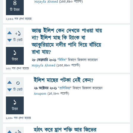
4
Hojayfa Ahmed
(
135,490
পয়েন্ট)
টি উত্তর
2,896
বার দেখা হয়েছে
জ্যান্ত ইলিশ কেন দেখতে পাওয়া যায়
+1
না? ইলিশ মাছ কি ট্যাংক বা
টি ভোট
অ্যাকুরিয়ামে নদীর পানি দিয়ে বাঁচিয়ে
1
রাখা যায়?
উত্তর
28 ফেব্রুয়ারি 2021
"
বিবিধ
" বিভাগে
জিজ্ঞাসা
করেছেন
Hojayfa Ahmed
(
135,490
পয়েন্ট)
622
বার দেখা হয়েছে
ইলিশ মাছের পটকা নেই কেন?
0
29 অক্টোবর 2021
"
প্রাণিবিদ্যা
" বিভাগে
জিজ্ঞাসা
করেছেন
টি ভোট
Anupom
(
15,280
পয়েন্ট)
1
উত্তর
1,230
বার দেখা হয়েছে
হঠাৎ করে ঘ্রাণ শক্তি আর জিভের
+9