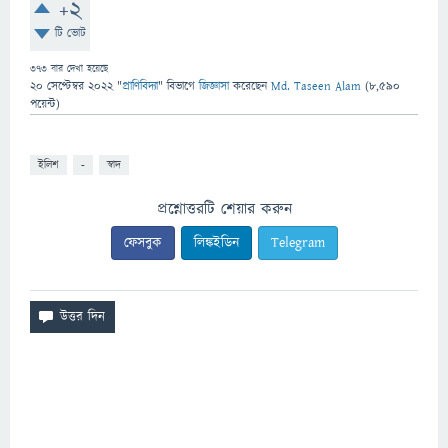
+2
টি ভোট
373
বার দেখা হয়েছে
20 সেপ্টেম্বর 2022
"
প্রাণিবিদ্যা
" বিভাগে
জিজ্ঞাসা
করেছেন
Md. Taseen Alam
(
8,590
পয়েন্ট)
ইলিশ
-
স্বাদ
প্রশ্নোত্তরটি শেয়ার করুন
ফেসবুক
লিঙ্কইডিন
Telegram