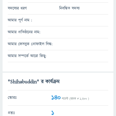
সদস্যের ধরণ
নিবন্ধিত সদস্য
আমার পূর্ণ নাম :
আমার প্রতিষ্ঠানের নাম:
আমার ফেসবুক প্রোফাইল লিঙ্ক:
আমার সম্পর্কে আরো কিছু:
"Shihabuddin" র কার্যক্রম
140
স্কোরঃ
পয়েন্ট (র‌্যাংক #
1,280
)
1
প্রশ্নঃ