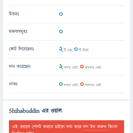
0
উত্তরঃ
0
মন্তব্যসমূহঃ
2
0
ভোট দিয়েছেনঃ
টি প্রশ্ন,
টি উত্তর
2
0
দান করেছেন:
সম্মত ভোট,
অসম্মত ভোট
0
0
প্রাপ্তঃ
সম্মত ভোট,
অসম্মত ভোট
Shihabuddin এর ওয়াল
এই ওয়ালে পোস্ট করতে চাইলে দয়া করে
লগ ইন করুন
কিংবা