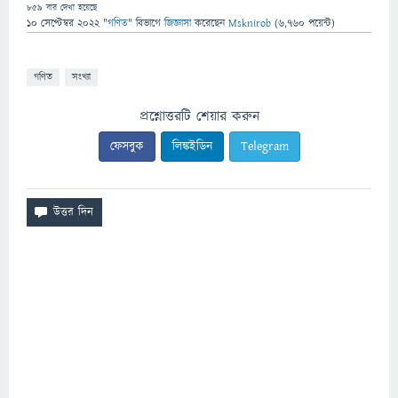
859
বার দেখা হয়েছে
10 সেপ্টেম্বর 2022
"
গণিত
" বিভাগে
জিজ্ঞাসা
করেছেন
Msknirob
(
6,760
পয়েন্ট)
গণিত
সংখ্যা
প্রশ্নোত্তরটি শেয়ার করুন
ফেসবুক
লিঙ্কইডিন
Telegram