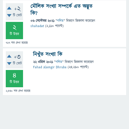
মৌলিক সংখ্যা সম্পর্কে এত অদ্ভুত
+2
কি?
টি ভোট
06 সেপ্টেম্বর 2021
"
গণিত
" বিভাগে
জিজ্ঞাসা
করেছেন
2
shahadat
(
2,110
পয়েন্ট)
টি উত্তর
727
বার দেখা হয়েছে
নিখুঁত সংখ্যা কি
+3
22 এপ্রিল 2021
"
গণিত
" বিভাগে
জিজ্ঞাসা
করেছেন
টি ভোট
Fahad Alamgir Dhruba
(
24,290
পয়েন্ট)
4
টি উত্তর
2,540
বার দেখা হয়েছে