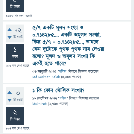
5
টি উত্তর
4,985
বার দেখা হয়েছে
৫/৭ একটি মূলদ সংখ্যা ও
+2
০.৭১৪২৮৫.... একটি অমূলদ সংখ্যা,
টি ভোট
কিন্তু ৫/৭ = ০.৭১৪২৮৫..., তাহলে
1
কেন দুটোকে পৃথক পৃথক নাম দেওয়া
হলো? মূলদ ও অমূলদ সংখ্যা কি
উত্তর
একই হতে পারে?
626
বার দেখা হয়েছে
06 জানুয়ারি 2023
"
গণিত
" বিভাগে
জিজ্ঞাসা
করেছেন
Md Sadman Sakib
(
4,640
পয়েন্ট)
১ কি কোন মৌলিক সংখ্যা?
0
10 সেপ্টেম্বর 2022
"
গণিত
" বিভাগে
জিজ্ঞাসা
করেছেন
টি ভোট
Msknirob
(
6,760
পয়েন্ট)
2
টি উত্তর
834
বার দেখা হয়েছে