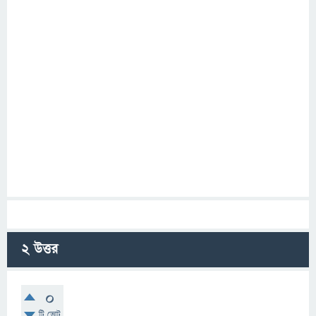
2
উত্তর
0
টি ভোট