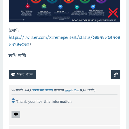
(সোর্স:
https://twitter.com/xtremepentest/status/14974865704
87746560
)
হ্যাপি লার্নিং।
10 অগাস্ট 2022
মন্তব্য করা হয়েছে
করেছেন
Arnab Das
(
220
পয়েন্ট)
Thank your for this information