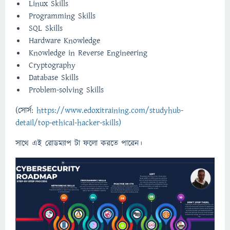
Linux Skills
Programming Skills
SQL Skills
Hardware Knowledge
Knowledge in Reverse Engineering
Cryptography
Database Skills
Problem-solving Skills
(সোর্স:
https://www.edoxitraining.com/studyhub-
detail/top-ethical-hacker-skills)
সাথে এই রোডম্যাপ টা ফলো করতে পারেন।