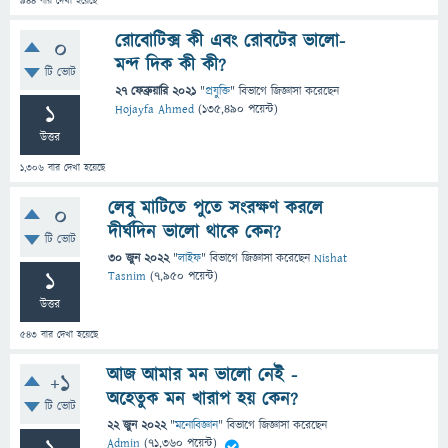
944
বার দেখা হয়েছে
রোবোটিক্স কী এবং রোবটের ভালো-
0
মন্দ দিক কী কী?
টি ভোট
27 ফেব্রুয়ারি 2021
"
প্রযুক্তি
" বিভাগে
জিজ্ঞাসা
করেছেন
1
Hojayfa Ahmed
(
135,490
পয়েন্ট)
উত্তর
1,306
বার দেখা হয়েছে
লেবু মাটিতে পুতে সংরক্ষণ করলে
0
দীর্ঘদিন ভালো থাকে কেন?
টি ভোট
30 জুন 2022
"
লাইফ
" বিভাগে
জিজ্ঞাসা
করেছেন
Nishat
1
Tasnim
(
7,950
পয়েন্ট)
উত্তর
543
বার দেখা হয়েছে
আজ আমার মন ভালো নেই -
+1
অহেতুক মন খারাপ হয় কেন?
টি ভোট
22 জুন 2022
"
মনোবিজ্ঞান
" বিভাগে
জিজ্ঞাসা
করেছেন
Admin
(
71,360
পয়েন্ট)