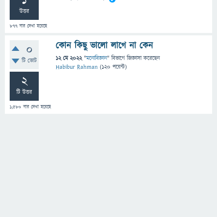
1
উত্তর
877
বার দেখা হয়েছে
কোন কিছু ভালো লাগে না কেন
0
12 মে 2022
"
মনোবিজ্ঞান
" বিভাগে
জিজ্ঞাসা
করেছেন
টি ভোট
Habibur Rahman
(
120
পয়েন্ট)
2
টি উত্তর
1,580
বার দেখা হয়েছে