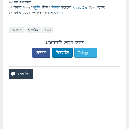
631
বার দেখা হয়েছে
07 অগাস্ট 2022
"
প্রযুক্তি
" বিভাগে
জিজ্ঞাসা
করেছেন
Arnab Das
(
220
পয়েন্ট)
07 অগাস্ট 2022
সম্পাদিত
করেছেন
Admin
বাংলাদেশ
বৈজ্ঞানিক
ভালো
প্রশ্নোত্তরটি শেয়ার করুন
ফেসবুক
লিঙ্কইডিন
Telegram