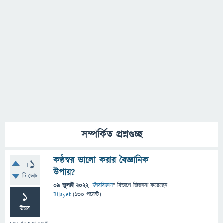
সম্পর্কিত প্রশ্নগুচ্ছ
কণ্ঠস্বর ভালো করার বৈজ্ঞানিক
+1
উপায়?
টি ভোট
09 জুলাই 2022
"
জীববিজ্ঞান
" বিভাগে
জিজ্ঞাসা
করেছেন
1
Bilayet
(
130
পয়েন্ট)
উত্তর