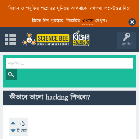
বিজ্ঞান ও প্রযুক্তির প্রশ্নোত্তর দুনিয়ায় আপনাকে স্বাগতম! প্রশ্ন-উত্তর দিয়ে
জিতে নিন পুরস্কার, বিস্তারিত
এখানে
দেখুন।
লগ ইন
কীভাবে ভালো hacking শিখবো?
+1
টি ভোট