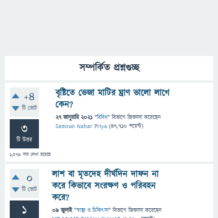
সম্পর্কিত প্রশ্নগুচ্ছ
বৃষ্টিতে ভেজা মাটির ঘ্রাণ ভালো লাগে
+4
কেন?
টি ভোট
27 জানুয়ারি 2021
"
বিবিধ
" বিভাগে
জিজ্ঞাসা
করেছেন
3
Samsun Nahar Priya
(
47,710
পয়েন্ট)
টি উত্তর
1,579
বার দেখা হয়েছে
লাশ বা মৃতদেহ দীর্ঘদিন দাফন না
0
করে কিভাবে সংরক্ষণ ও পরিবহন
টি ভোট
করে?
1
09 জুলাই
"
স্বাস্থ্য ও চিকিৎসা
" বিভাগে
জিজ্ঞাসা
করেছেন