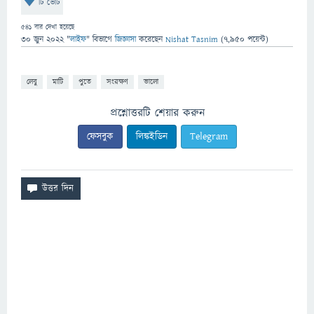
টি ভোট
541
বার দেখা হয়েছে
30 জুন 2022
"
লাইফ
" বিভাগে
জিজ্ঞাসা
করেছেন
Nishat Tasnim
(
7,950
পয়েন্ট)
লেবু
মাটি
পুতে
সংরক্ষণ
ভালো
প্রশ্নোত্তরটি শেয়ার করুন
ফেসবুক
লিঙ্কইডিন
Telegram