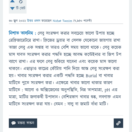
0
টি ভোট
30 জুন 2022
উত্তর প্রদান
করেছেন
Nishat Tasnim
(
7,950
পয়েন্ট)
নিশাত তাসনিম :
লেবু সংরক্ষণ করার সবচেয়ে ভালো উপায় হচ্ছে
রেফ্রিজারেটরে রাখা। ফ্রিজের ড্রয়ার বা সেলফ যেকোনো জায়গায় রাখা
তাজা লেবু এক সপ্তাহ বা তারও বেশি সময় ভালো থাকে। লেবু কয়েক
মাস যাবত সংরক্ষণ করার পদ্ধতি হচ্ছে আবদ্ধ কন্টেইনার বা জিপ টপ
ব্যাগে রাখা। এর ফলে লেবু শুকিয়ে যাবেনা এবং কয়েক মাস ভালো
থাকবে। এছাড়াও কাচের কৌটায় পানি দিয়ে আস্ত লেবু সংরক্ষণ করা
হয়। খাবার সংরক্ষণ করার একটি পদ্ধতি হচ্ছে Burial বা খাবার
মাটিতে পুতে সংরক্ষণ করা। এক্ষেত্রে খাবার ভালো থাকার কারণ
মাটিতে : আলো ও অক্সিজেনের অনুপস্থিতি, নিম্ন তাপমাত্রা, pH এর
মাত্রা, মাটির জলাকর্ষী উপাদান। বেশিরভাগ খাবার শুষ্ক, লবণাক্ত এমন
মাটিতে সংরক্ষণ করা যায়। যেমন : বালু বা জমাট বাঁধা মাটি।