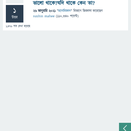
ভালো থাকে?যদি থাকে কেন তা?
1
26 জানুয়ারি 2021
"
মনোবিজ্ঞান
" বিভাগে
জিজ্ঞাসা
করেছেন
noshin mahee
(
110,340
পয়েন্ট)
উত্তর
1,476
বার দেখা হয়েছে