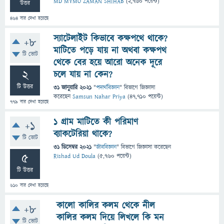
MD MYMO ZAMAN SHIHAB
(
2,760
পয়েন্ট)
উত্তর
464
বার দেখা হয়েছে
স্যাটেলাইট কিভাবে কক্ষপথে থাকে?
+8
মাটিতে পড়ে যায় না অথবা কক্ষপথ
টি ভোট
থেকে বের হয়ে আরো অনেক দূরে
2
চলে যায় না কেন?
টি উত্তর
31 জানুয়ারি 2021
"
পদার্থবিজ্ঞান
" বিভাগে
জিজ্ঞাসা
করেছেন
Samsun Nahar Priya
(
47,710
পয়েন্ট)
779
বার দেখা হয়েছে
১ গ্রাম মাটিতে কী পরিমাণ
+1
ব্যাকটেরিয়া থাকে?
টি ভোট
31 ডিসেম্বর 2021
"
জীববিজ্ঞান
" বিভাগে
জিজ্ঞাসা
করেছেন
5
Rishad Ud Doula
(
5,760
পয়েন্ট)
টি উত্তর
610
বার দেখা হয়েছে
কালো কালির কলম থেকে নীল
+8
কালির কলম দিয়ে লিখলে কি মন
টি ভোট