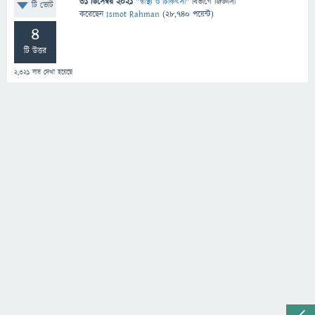
31 ডিসেম্বর 2021
"
স্বাস্থ্য ও চিকিৎসা
" বিভাগে
জিজ্ঞাসা
টি ভোট
করেছেন
Ismot Rahman
(
28,740
পয়েন্ট)
4
টি উত্তর
2,321
বার দেখা হয়েছে