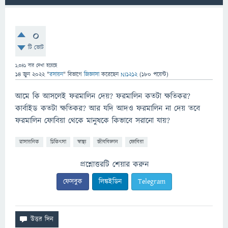
0
টি ভোট
1,341
বার দেখা হয়েছে
14 জুন 2022
"
রসায়ন
" বিভাগে
জিজ্ঞাসা
করেছেন
Ni1212
(
180
পয়েন্ট)
আমে কি আসলেই ফরমালিন দেয়? ফরমালিন কতটা ক্ষতিকর?
কার্বাইড কতটা ক্ষতিকর? আর যদি আদও ফরমালিন না দেয় তবে
ফরমালিন ফোবিয়া থেকে মানুষকে কিভাবে সরানো যায়?
রাসায়নিক
চিকিৎসা
স্বাস্থ্য
জীববিজ্ঞান
ফোবিয়া
প্রশ্নোত্তরটি শেয়ার করুন
ফেসবুক
লিঙ্কইডিন
Telegram