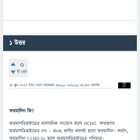
1
উত্তর
0
টি ভোট
19 জুন 2022
উত্তর প্রদান
করেছেন
Reyajur Rahman
(
9,290
পয়েন্ট)
ফরমালিন কি?
ফরমালডিহাইডের রাসায়নিক সংকেত হলো HCHO. সাধারণত
ফরমালডিহাইডের ৩৭ – ৪০% জলীয় দ্রবণই হলো ফরমালিন। অর্থাৎ,
ফরমালিন (-CHO-)n হলো ফরমালডিহাইডের পলিমার।