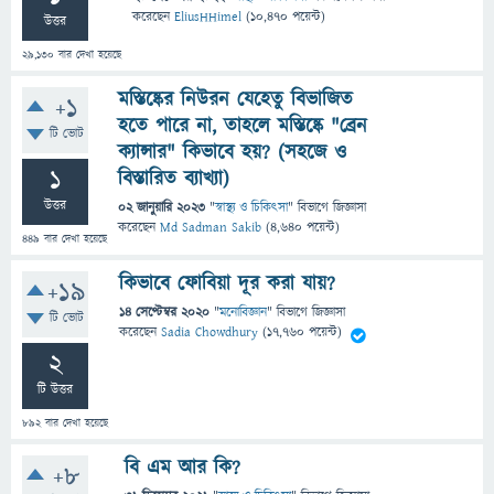
করেছেন
EliusHHimel
(
10,470
পয়েন্ট)
উত্তর
29,130
বার দেখা হয়েছে
মস্তিষ্কের নিউরন যেহেতু বিভাজিত
+1
হতে পারে না, তাহলে মস্তিষ্কে "ব্রেন
টি ভোট
ক্যান্সার" কিভাবে হয়? (সহজে ও
1
বিস্তারিত ব্যাখ্যা)
উত্তর
02 জানুয়ারি 2023
"
স্বাস্থ্য ও চিকিৎসা
" বিভাগে
জিজ্ঞাসা
করেছেন
Md Sadman Sakib
(
4,640
পয়েন্ট)
449
বার দেখা হয়েছে
কিভাবে ফোবিয়া দূর করা যায়?
+19
14 সেপ্টেম্বর 2020
"
মনোবিজ্ঞান
" বিভাগে
জিজ্ঞাসা
টি ভোট
করেছেন
Sadia Chowdhury
(
17,760
পয়েন্ট)
2
টি উত্তর
892
বার দেখা হয়েছে
বি এম আর কি?
+8