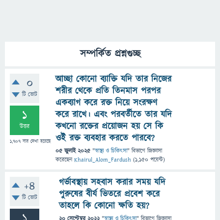
সম্পর্কিত প্রশ্নগুচ্ছ
আচ্ছা কোনো ব্যাক্তি যদি তার নিজের
0
শরীর থেকে প্রতি তিনমাস পরপর
টি ভোট
একব্যাগ করে রক্ত নিয়ে সংরক্ষণ
1
করে রাখে। এবং পরবর্তীতে তার যদি
কখনো রক্তের প্রয়োজন হয় সে কি
উত্তর
ওই রক্ত ব্যবহার করতে পারবে?
1,707
বার দেখা হয়েছে
05 জুলাই 2025
"
স্বাস্থ্য ও চিকিৎসা
" বিভাগে
জিজ্ঞাসা
করেছেন
Khairul_Alom_Fardush
(
1,150
পয়েন্ট)
গর্ভাবস্থায় সহবাস করার সময় যদি
+4
পুরুষের বীর্য ভিতরে প্রবেশ করে
টি ভোট
তাহলে কি কোনো ক্ষতি হয়?
1
20 সেপ্টেম্বর 2022
"
স্বাস্থ্য ও চিকিৎসা
" বিভাগে
জিজ্ঞাসা