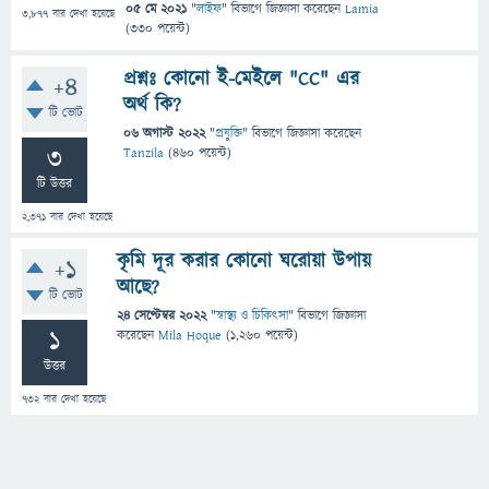
05 মে 2021
"
লাইফ
" বিভাগে
জিজ্ঞাসা
করেছেন
Lamia
3,877
বার দেখা হয়েছে
(
330
পয়েন্ট)
প্রশ্নঃ কোনো ই-মেইলে "CC" এর
+4
অর্থ কি?
টি ভোট
06 অগাস্ট 2022
"
প্রযুক্তি
" বিভাগে
জিজ্ঞাসা
করেছেন
3
Tanzila
(
460
পয়েন্ট)
টি উত্তর
2,371
বার দেখা হয়েছে
কৃমি দূর করার কোনো ঘরোয়া উপায়
+1
আছে?
টি ভোট
24 সেপ্টেম্বর 2022
"
স্বাস্থ্য ও চিকিৎসা
" বিভাগে
জিজ্ঞাসা
1
করেছেন
Mila Hoque
(
1,260
পয়েন্ট)
উত্তর
732
বার দেখা হয়েছে