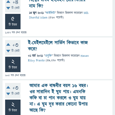
বিশ্বের প্রথম ই-মেইল প্রেরণকারীর
+4
নাম কি?
টি ভোট
14 জুন 2021
"
আইকিউ
" বিভাগে
জিজ্ঞাসা
করেছেন
MD.
5
Shoriful Islam
(
560
পয়েন্ট)
টি উত্তর
1,252
বার দেখা হয়েছে
ই-মেইলমেইলে সার্ভিস কিভাবে কাজ
+3
করে?
টি ভোট
01 মার্চ 2021
"
প্রযুক্তি
" বিভাগে
জিজ্ঞাসা
করেছেন
Hasan
2
Rizvy Pranto
(
39,270
পয়েন্ট)
টি উত্তর
605
বার দেখা হয়েছে
আমার এক বান্ধবীর বয়স ১৬ বছর।
+3
ওর সারাদিন ই ঘুম পায়। এমনকি
টি ভোট
কফি বা চা পান করলে ও ঘুম যায়
2
না। এ ঘুম দূর করার কোনো উপায়
আছে কি?
টি উত্তর