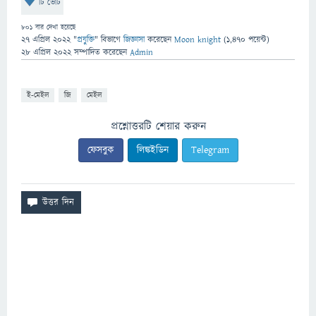
টি ভোট
801
বার দেখা হয়েছে
27 এপ্রিল 2022
"
প্রযুক্তি
" বিভাগে
জিজ্ঞাসা
করেছেন
Moon knight
(
1,470
পয়েন্ট)
28 এপ্রিল 2022
সম্পাদিত
করেছেন
Admin
ই-মেইল
জি
মেইল
প্রশ্নোত্তরটি শেয়ার করুন
ফেসবুক
লিঙ্কইডিন
Telegram