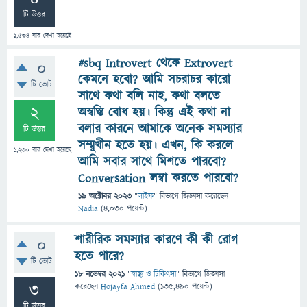
টি উত্তর
1,534
বার দেখা হয়েছে
#sbq Introvert থেকে Extrovert
0
কেমনে হবো? আমি সচরাচর কারো
টি ভোট
সাথে কথা বলি নাহ, কথা বলতে
2
অস্বস্তি বোধ হয়। কিন্তু এই কথা না
বলার কারনে আমাকে অনেক সমস্যার
টি উত্তর
সম্মুখীন হতে হয়। এখন, কি করলে
1,230
বার দেখা হয়েছে
আমি সবার সাথে মিশতে পারবো?
Conversation লম্বা করতে পারবো?
19 অক্টোবর 2023
"
লাইফ
" বিভাগে
জিজ্ঞাসা
করেছেন
Nadia
(
4,030
পয়েন্ট)
শারীরিক সমস্যার কারণে কী কী রোগ
0
হতে পারে?
টি ভোট
18 নভেম্বর 2021
"
স্বাস্থ্য ও চিকিৎসা
" বিভাগে
জিজ্ঞাসা
3
করেছেন
Hojayfa Ahmed
(
135,490
পয়েন্ট)
টি উত্তর