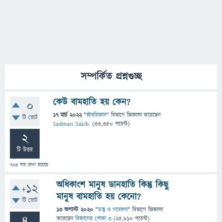
সম্পর্কিত প্রশ্নগুচ্ছ
কেউ বামহাতি হয় কেন?
0
17 মার্চ 2022
"
জীববিজ্ঞান
" বিভাগে
জিজ্ঞাসা
করেছেন
টি ভোট
Sadman Sakib.
(
33,350
পয়েন্ট)
2
টি উত্তর
764
বার দেখা হয়েছে
অধিকাংশ মানুষ ডানহাতি কিন্তু কিছু
+12
মানুষ বামহাতি হয় কেনো?
টি ভোট
13 অগাস্ট 2020
"
তত্ত্ব ও গবেষণা
" বিভাগে
জিজ্ঞাসা
4
করেছেন
বিজ্ঞানের পোকা ৩
(
25,810
পয়েন্ট)