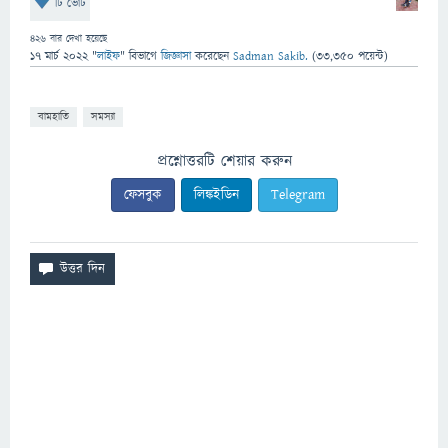
টি ভোট
426
বার দেখা হয়েছে
17 মার্চ 2022
"
লাইফ
" বিভাগে
জিজ্ঞাসা
করেছেন
Sadman Sakib.
(
33,350
পয়েন্ট)
বামহাতি
সমস্যা
প্রশ্নোত্তরটি শেয়ার করুন
ফেসবুক
লিঙ্কইডিন
Telegram