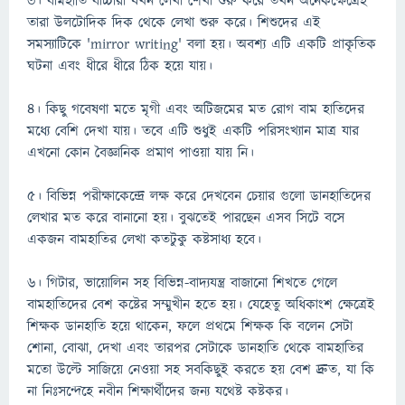
৩। বামহাতি বাচ্চারা যখন লেখা শেখা শুরু করে তখন অনেকক্ষেত্রেই
তারা উলটোদিক দিক থেকে লেখা শুরু করে। শিশুদের এই
সমস্যাটিকে 'mirror writing' বলা হয়। অবশ্য এটি একটি প্রাকৃতিক
ঘটনা এবং ধীরে ধীরে ঠিক হয়ে যায়।
৪। কিছু গবেষণা মতে মৃগী এবং অটিজমের মত রোগ বাম হাতিদের
মধ্যে বেশি দেখা যায়। তবে এটি শুধুই একটি পরিসংখ্যান মাত্র যার
এখনো কোন বৈজ্ঞানিক প্রমাণ পাওয়া যায় নি।
৫। বিভিন্ন পরীক্ষাকেন্দ্রে লক্ষ করে দেখবেন চেয়ার গুলো ডানহাতিদের
লেখার মত করে বানানো হয়। বুঝতেই পারছেন এসব সিটে বসে
একজন বামহাতির লেখা কতটুকু কষ্টসাধ্য হবে।
৬। গিটার, ভায়োলিন সহ বিভিন্ন-বাদ্যযন্ত্র বাজানো শিখতে গেলে
বামহাতিদের বেশ কষ্টের সম্মুখীন হতে হয়। যেহেতু অধিকাংশ ক্ষেত্রেই
শিক্ষক ডানহাতি হয়ে থাকেন, ফলে প্রথমে শিক্ষক কি বলেন সেটা
শোনা, বোঝা, দেখা এবং তারপর সেটাকে ডানহাতি থেকে বামহাতির
মতো উল্টে সাজিয়ে নেওয়া সহ সবকিছুই করতে হয় বেশ দ্রুত, যা কি
না নিঃসন্দেহে নবীন শিক্ষার্থীদের জন্য যথেষ্ট কষ্টকর।