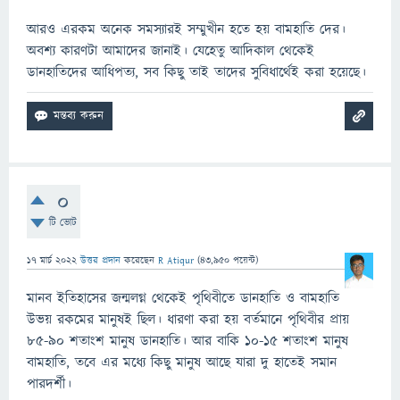
আরও এরকম অনেক সমস্যারই সম্মুখীন হতে হয় বামহাতি দের।
অবশ্য কারণটা আমাদের জানাই। যেহেতু আদিকাল থেকেই
ডানহাতিদের আধিপত্য, সব কিছু তাই তাদের সুবিধার্থেই করা হয়েছে।
0
টি ভোট
17 মার্চ 2022
উত্তর প্রদান
করেছেন
R Atiqur
(
43,950
পয়েন্ট)
মানব ইতিহাসের জন্মলগ্ন থেকেই পৃথিবীতে ডানহাতি ও বামহাতি
উভয় রকমের মানুষই ছিল। ধারণা করা হয় বর্তমানে পৃথিবীর প্রায়
৮৫-৯০ শতাংশ মানুষ ডানহাতি। আর বাকি ১০-১৫ শতাংশ মানুষ
বামহাতি, তবে এর মধ্যে কিছু মানুষ আছে যারা দু হাতেই সমান
পারদর্শী।