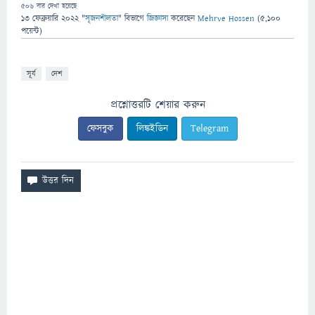
506
বার দেখা হয়েছে
13 ফেব্রুয়ারি 2022
"
সৃজনশীলতা
" বিভাগে
জিজ্ঞাসা
করেছেন
Mehrve Hossen
(
5,100
পয়েন্ট)
সূর্য
দেশ
প্রশ্নোত্তরটি শেয়ার করুন
ফেসবুক
লিঙ্কইডিন
Telegram