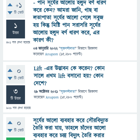
- পান সূর্যের আলোয় হলুদ বর্ণ ধারণ
+1
করে কেন? আমরা জানি, গাছ বা
টি ভোট
লতাপাতা সূর্যের আলো পেলে সবুজ
1
হয় কিন্তু মিষ্টি পান সরাসরি সূর্যের
আলোয় হলুদ বর্ণ ধারণ করে, এর
উত্তর
কারণ কী?
401
বার দেখা হয়েছে
04 জানুয়ারি 2022
"
সৃজনশীলতা
" বিভাগে
জিজ্ঞাসা
করেছেন
Anupom
(
15,280
পয়েন্ট)
Lift -এর উদ্ভাবন কে করেন? কোন
0
সালে প্রথম lift বসানো হয়? কোন
টি ভোট
দেশে?
3
29 অক্টোবর 2021
"
সৃজনশীলতা
" বিভাগে
জিজ্ঞাসা
করেছেন
Anupom
(
15,280
পয়েন্ট)
টি উত্তর
926
বার দেখা হয়েছে
সূর্যের আলো ব্যবহার করে সৌরবিদ্যুত
0
তৈরি করা যায়, তাহলে চাঁদের আলো
টি ভোট
ব্যবহার করে চন্দ্র বিদ্যুৎ তৈরি করার