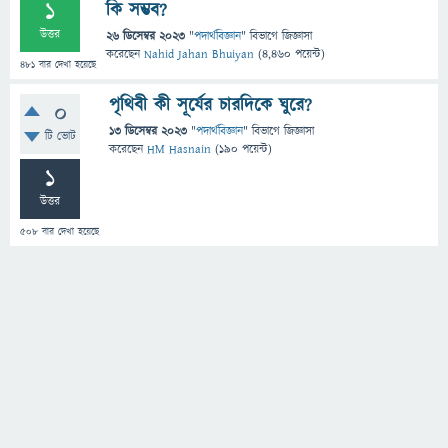
1
কি সম্ভব?
উত্তর
26 ডিসেম্বর 2023
"
পদার্থবিজ্ঞান
" বিভাগে
জিজ্ঞাসা
করেছেন
Nahid Jahan Bhuiyan
(
4,460
পয়েন্ট)
481
বার দেখা হয়েছে
পৃথিবী কী সূর্যের চারদিকে ঘুরে?
0
13 ডিসেম্বর 2023
"
পদার্থবিজ্ঞান
" বিভাগে
জিজ্ঞাসা
টি ভোট
করেছেন
HM Hasnain
(
190
পয়েন্ট)
1
উত্তর
508
বার দেখা হয়েছে