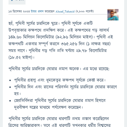
13 ডিসেম্বর 2023
উত্তর প্রদান
করেছেন
Ahnaf_Tahmid
(
7,800
পয়েন্ট)
হ্যাঁ, পৃথিবী সূর্যের চারদিকে ঘুরে। পৃথিবী সূর্যকে একটি
উপবৃত্তাকার কক্ষপথে প্রদক্ষিণ করে। এই কক্ষপথের গড় ব্যাসার্ধ
১৪৯.৬০ মিলিয়ন কিলোমিটার (৯২.৯৬ মিলিয়ন মাইল)। পৃথিবী এই
কক্ষপথটি একবার সম্পূর্ণ করতে ৩৬৫.২৫৬ দিন (১ নাক্ষত্র বছর)
সময় লাগে। পৃথিবীর গড় গতি প্রতি ঘন্টায় ২৯.৭৮ কিলোমিটার
(১৮.৫২ মাইল)।
পৃথিবীর সূর্যের চারদিকে ঘোরার প্রমাণ অনেক। এর মধ্যে রয়েছে:
পৃথিবীর গ্রহাণু এবং ধূমকেতুর কক্ষপথ সূর্যকে কেন্দ্র করে।
পৃথিবীর দিন এবং রাতের পরিবর্তন সূর্যের চারদিকে ঘোরার কারণে
হয়।
জ্যোতির্বিদরা পৃথিবীর সূর্যের চারদিকে ঘোরার প্রমাণ হিসাবে
দূরবীক্ষণ যন্ত্রের মাধ্যমে পর্যবেক্ষণ করেছেন।
পৃথিবীর সূর্যের চারদিকে ঘোরার ধারণাটি প্রথম প্রস্তাব করেছিলেন
গ্রিসের আরিস্তারাকস। তবে এই ধারণাটি তখনকার ধর্মীয় বিশ্বাসের