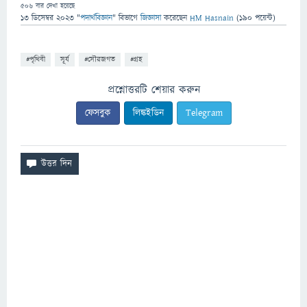
506
বার দেখা হয়েছে
13 ডিসেম্বর 2023
"
পদার্থবিজ্ঞান
" বিভাগে
জিজ্ঞাসা
করেছেন
HM Hasnain
(
190
পয়েন্ট)
#পৃথিবী
সূর্য
#সৌরজগত
#গ্রহ
প্রশ্নোত্তরটি শেয়ার করুন
ফেসবুক
লিঙ্কইডিন
Telegram