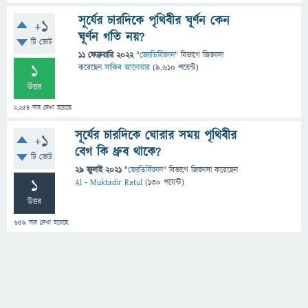
সূর্যের চারদিকে পৃথিবীর ঘূর্ণন কেন
+1
ঘূর্ণন গতি নয়?
টি ভোট
11 ফেব্রুয়ারি 2022
"
জ্যোতির্বিজ্ঞান
" বিভাগে
জিজ্ঞাসা
1
করেছেন
সাকিব আনোয়ার
(
9,610
পয়েন্ট)
উত্তর
2,254
বার দেখা হয়েছে
সূর্যের চারদিকে ঘোরার সময় পৃথিবীর
+1
বেগ কি ধ্রুব থাকে?
টি ভোট
29 জুলাই 2021
"
জ্যোতির্বিজ্ঞান
" বিভাগে
জিজ্ঞাসা
করেছেন
1
Al - Muktadir Ratul
(
130
পয়েন্ট)
উত্তর
659
বার দেখা হয়েছে