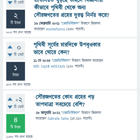
প্রতিনিয়ত ঘুড়ছে তাহলে বিজ্ঞানীরা
টি ভোট
কীভাবে পৃথিবী থেকে অন্য
2
সৌরজগতের গ্রহের দুরত্ব নির্নয় করে?
টি উত্তর
16 ফেব্রুয়ারি 2021
"
জ্যোতির্বিজ্ঞান
" বিভাগে
জিজ্ঞাসা
করেছেন
mostafiznsu
(
630
পয়েন্ট)
803
বার দেখা হয়েছে
পৃথিবী সূর্যের চারদিকে উপবৃওকার
0
ভাবে ঘোরে কেন?
টি ভোট
11 মে 2023
"
জ্যোতির্বিজ্ঞান
" বিভাগে
জিজ্ঞাসা
করেছেন
1
MD. SAJIB HOSSAIN
(
120
পয়েন্ট)
উত্তর
927
বার দেখা হয়েছে
সৌরজগতের কোন গ্রহের গড়
+2
তাপমাত্রা সবচেয়ে বেশি?
টি ভোট
28 জানুয়ারি 2022
"
জ্যোতির্বিজ্ঞান
" বিভাগে
জিজ্ঞাসা
4
করেছেন
Subrata Saha
(
15,210
পয়েন্ট)
টি উত্তর
1,230
বার দেখা হয়েছে